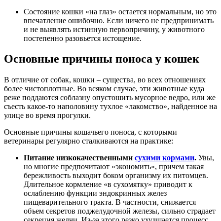
Состояние кошки «на глаз» остается нормальным, но это
впечатление ошибочно. Если ничего не предпринимать
и не выявлять истинную первопричину, у животного
постепенно разовьется истощение.
Основные причины поноса у кошек
В отличие от собак, кошки – существа, во всех отношениях
более чистоплотные. Во всяком случае, эти животные куда
реже поддаются соблазну опустошить мусорное ведро, или же
съесть какое-то наполовину тухлое «лакомство», найденное на
улице во время прогулки.
Основные причины кошачьего поноса, с которыми
ветеринары регулярно сталкиваются на практике:
Питание низкокачественными
сухими кормами
.
Увы,
но многие предпочитают «экономить», причем такая
бережливость выходит боком организму их питомцев.
Длительное кормление «в сухомятку» приводит к
ослаблению функции эндокринных желез
пищеварительного тракта. В частности, снижается
объем секретов поджелудочной железы, сильно страдает
секреция желчи. Из-за этого резко ухудшается процесс