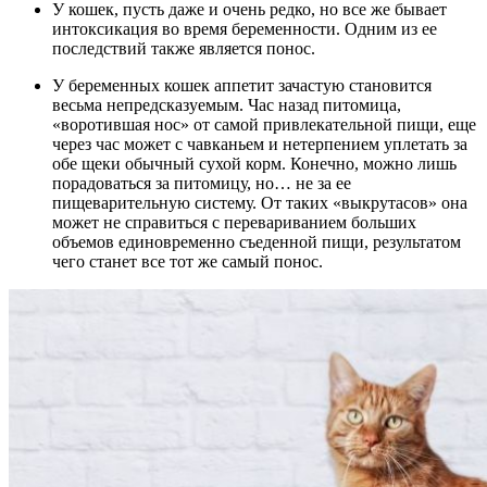
У кошек, пусть даже и очень редко, но все же бывает
интоксикация во время беременности. Одним из ее
последствий также является понос.
У беременных кошек аппетит зачастую становится
весьма непредсказуемым. Час назад питомица,
«воротившая нос» от самой привлекательной пищи, еще
через час может с чавканьем и нетерпением уплетать за
обе щеки обычный сухой корм. Конечно, можно лишь
порадоваться за питомицу, но… не за ее
пищеварительную систему. От таких «выкрутасов» она
может не справиться с перевариванием больших
объемов единовременно съеденной пищи, результатом
чего станет все тот же самый понос.