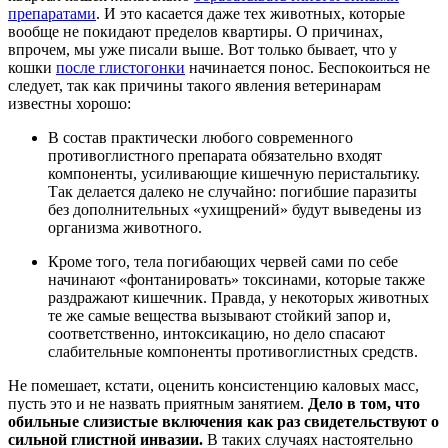
препаратами
. И это касается даже тех животных, которые
вообще не покидают пределов квартиры. О причинах,
впрочем, мы уже писали выше. Вот только бывает, что у
кошки
после глистогонки
начинается понос. Беспокоиться не
следует, так как причины такого явления ветеринарам
известны хорошо:
В состав практически любого современного
противоглистного препарата обязательно входят
компоненты, усиливающие кишечную перистальтику.
Так делается далеко не случайно: погибшие паразиты
без дополнительных «ухищрений» будут выведены из
организма животного.
Кроме того, тела погибающих червей сами по себе
начинают «фонтанировать» токсинами, которые также
раздражают кишечник. Правда, у некоторых животных
те же самые вещества вызывают стойкий запор и,
соответственно, интоксикацию, но дело спасают
слабительные компоненты противоглистных средств.
Не помешает, кстати, оценить консистенцию каловых масс,
пусть это и не назвать приятным занятием.
Дело в том, что
обильные слизистые включения как раз свидетельствуют о
сильной глистной инвазии.
В таких случаях настоятельно