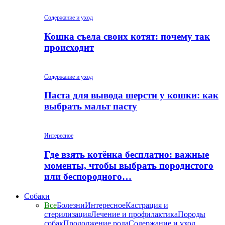
Содержание и уход
Кошка съела своих котят: почему так
происходит
Содержание и уход
Паста для вывода шерсти у кошки: как
выбрать мальт пасту
Интересное
Где взять котёнка бесплатно: важные
моменты, чтобы выбрать породистого
или беспородного…
Собаки
Все
Болезни
Интересное
Кастрация и
стерилизация
Лечение и профилактика
Породы
собак
Продолжение рода
Содержание и уход