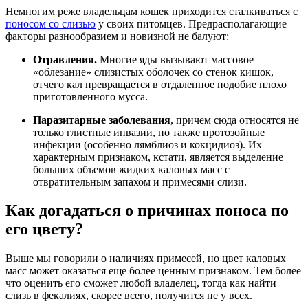
Немногим реже владельцам кошек приходится сталкиваться с
поносом со слизью
у своих питомцев. Предрасполагающие
факторы разнообразием и новизной не балуют:
Отравления.
Многие яды вызывают массовое
«облезание» слизистых оболочек со стенок кишок,
отчего кал превращается в отдаленное подобие плохо
приготовленного мусса.
Паразитарные заболевания
, причем сюда относятся не
только глистные инвазии, но также протозойные
инфекции (особенно лямблиоз и кокцидиоз). Их
характерным признаком, кстати, является выделение
больших объемов жидких каловых масс с
отвратительным запахом и примесями слизи.
Как догадаться о причинах поноса по
его цвету?
Выше мы говорили о наличиях примесей, но цвет каловых
масс может оказаться еще более ценным признаком. Тем более
что оценить его сможет любой владелец, тогда как найти
слизь в фекалиях, скорее всего, получится не у всех.