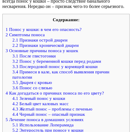
всегда понос у кошки – просто следствие банального
несварения. Нередко он – признак чего-то более серьезного.
Содержание:
1
Понос у кошки: в чем его опасность?
2
Симптомы поноса
2.1
Признаки острой диареи
2.2
Признаки хронической диареи
3
Основные причины поноса у кошек
3.1
После глистогонки
3.2
Понос у беременной кошки перед родами
3.3
Послеродовой понос у кормящей кошки
3.4
Примеси в кале, как способ выявления причин
патологии
3.5
Диарея с кровью
3.6
Понос со слизью
4
Как догадаться о причинах поноса по его цвету?
4.1
Зеленый понос у кошки
4.2
Белый цвет каловых масс
4.3
Желтый понос – проблемы с печенью
4.4
Черный понос – опасный признак
5
Лечение поноса в домашних условиях
5.1
Использование Лоперамида
5.2
Энтеросгель при поносе у кошки