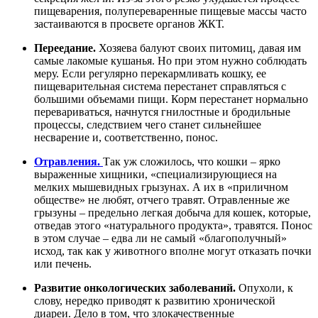
пищеварения, полупереваренные пищевые массы часто
застаиваются в просвете органов ЖКТ.
Переедание.
Хозяева балуют своих питомиц, давая им
самые лакомые кушанья. Но при этом нужно соблюдать
меру. Если регулярно перекармливать кошку, ее
пищеварительная система перестанет справляться с
большими объемами пищи. Корм перестанет нормально
перевариваться, начнутся гнилостные и бродильные
процессы, следствием чего станет сильнейшее
несварение и, соответственно, понос.
Отравления.
Так уж сложилось, что кошки – ярко
выраженные хищники, «специализирующиеся на
мелких мышевидных грызунах. А их в «приличном
обществе» не любят, отчего травят. Отравленные же
грызуны – предельно легкая добыча для кошек, которые,
отведав этого «натурального продукта», травятся. Понос
в этом случае – едва ли не самый «благополучный»
исход, так как у животного вполне могут отказать почки
или печень.
Развитие онкологических заболеваний.
Опухоли, к
слову, нередко приводят к развитию хронической
диареи. Дело в том, что злокачественные