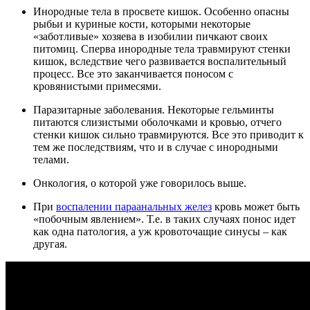
Инородные тела в просвете кишок. Особенно опасны
рыбьи и куриные кости, которыми некоторые
«заботливые» хозяева в изобилии пичкают своих
питомиц. Сперва инородные тела травмируют стенки
кишок, вследствие чего развивается воспалительный
процесс. Все это заканчивается поносом с
кровянистыми примесями.
Паразитарные заболевания. Некоторые гельминты
питаются слизистыми оболочками и кровью, отчего
стенки кишок сильно травмируются. Все это приводит к
тем же последствиям, что и в случае с инородными
телами.
Онкология, о которой уже говорилось выше.
При
воспалении параанальных желез
кровь может быть
«побочным явлением». Т.е. в таких случаях понос идет
как одна патология, а уж кровоточащие синусы – как
другая.