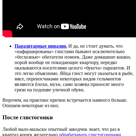
Паразитарные инвазии.
И да, не стоит думать, что
«нафаршированы» глистами бывают исключительно
«бесхозные» обитатели помоек. Даже домашние кошки,
порой вообще не покидающие квартиру, нередко
оказываются носителями целого «букета» паразитов. И
это легко объяснимо. Яйца глист могут оказаться в рыбе,
мясе, переносчиками некоторых видов гельминтов
являются блохи, мухи, сами хозяева приносят много
грязи на подошве уличной обуви.
Впрочем, на практике причин встречается намного больше.
Опишем некоторые из них.
После глистогонки
Любой мало-мальски опытный заводчик знает, что раз в
квартал кошек желательно
обрабатывать глистогонными