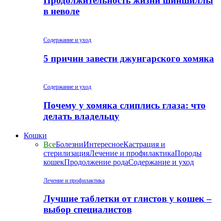
Продолжительность жизни шиншиллы
в неволе
Содержание и уход
5 причин завести джунгарского хомяка
Содержание и уход
Почему у хомяка слиплись глаза: что
делать владельцу
Кошки
Все
Болезни
Интересное
Кастрация и
стерилизация
Лечение и профилактика
Породы
кошек
Продолжение рода
Содержание и уход
Лечение и профилактика
Лучшие таблетки от глистов у кошек –
выбор специалистов