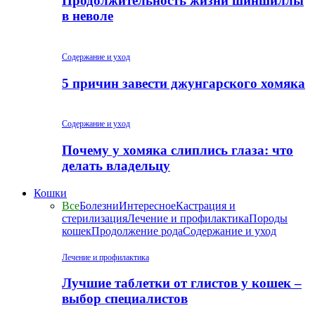
Продолжительность жизни шиншиллы
в неволе
Содержание и уход
5 причин завести джунгарского хомяка
Содержание и уход
Почему у хомяка слиплись глаза: что
делать владельцу
Кошки
Все
Болезни
Интересное
Кастрация и
стерилизация
Лечение и профилактика
Породы
кошек
Продолжение рода
Содержание и уход
Лечение и профилактика
Лучшие таблетки от глистов у кошек –
выбор специалистов