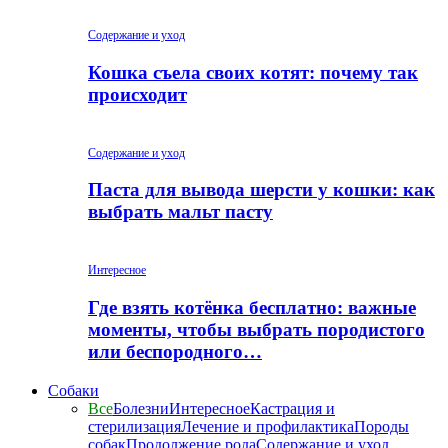
Содержание и уход
Кошка съела своих котят: почему так
происходит
Содержание и уход
Паста для вывода шерсти у кошки: как
выбрать мальт пасту
Интересное
Где взять котёнка бесплатно: важные
моменты, чтобы выбрать породистого
или беспородного…
Собаки
Все
Болезни
Интересное
Кастрация и
стерилизация
Лечение и профилактика
Породы
собак
Продолжение рода
Содержание и уход