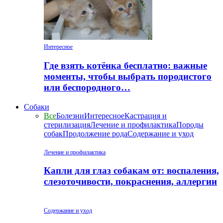
Интересное
Где взять котёнка бесплатно: важные
моменты, чтобы выбрать породистого
или беспородного…
Собаки
Все
Болезни
Интересное
Кастрация и
стерилизация
Лечение и профилактика
Породы
собак
Продолжение рода
Содержание и уход
Лечение и профилактика
Капли для глаз собакам от: воспаления,
слезоточивости, покраснения, аллергии
Содержание и уход