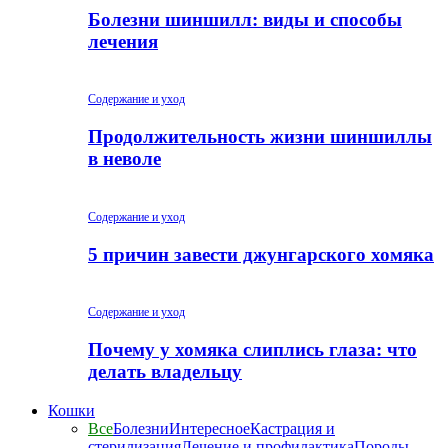
Болезни шиншилл: виды и способы
лечения
Содержание и уход
Продолжительность жизни шиншиллы
в неволе
Содержание и уход
5 причин завести джунгарского хомяка
Содержание и уход
Почему у хомяка слиплись глаза: что
делать владельцу
Кошки
Все
Болезни
Интересное
Кастрация и
стерилизация
Лечение и профилактика
Породы