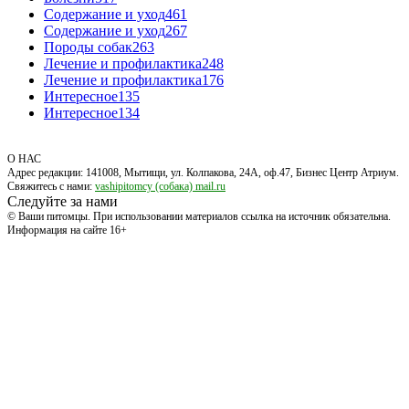
Содержание и уход
461
Содержание и уход
267
Породы собак
263
Лечение и профилактика
248
Лечение и профилактика
176
Интересное
135
Интересное
134
О НАС
Адрес редакции: 141008, Мытищи, ул. Колпакова, 24А, оф.47, Бизнес Центр Атриум.
Свяжитесь с нами:
vashipitomcy (собака) mail.ru
Следуйте за нами
© Ваши питомцы. При использовании материалов ссылка на источник обязательна.
Информация на сайте 16+