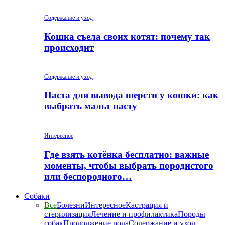
Содержание и уход
Кошка съела своих котят: почему так
происходит
Содержание и уход
Паста для вывода шерсти у кошки: как
выбрать мальт пасту
Интересное
Где взять котёнка бесплатно: важные
моменты, чтобы выбрать породистого
или беспородного…
Собаки
Все
Болезни
Интересное
Кастрация и
стерилизация
Лечение и профилактика
Породы
собак
Продолжение рода
Содержание и уход