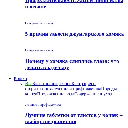
Продолжительность жизни шиншиллы
в неволе
Содержание и уход
5 причин завести джунгарского хомяка
Содержание и уход
Почему у хомяка слиплись глаза: что
делать владельцу
Кошки
Все
Болезни
Интересное
Кастрация и
стерилизация
Лечение и профилактика
Породы
кошек
Продолжение рода
Содержание и уход
Лечение и профилактика
Лучшие таблетки от глистов у кошек –
выбор специалистов