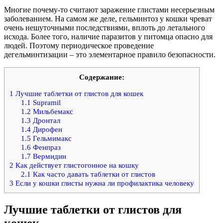
Многие почему-то считают заражение глистами несерьезным
заболеванием. На самом же деле, гельминтоз у кошки чреват
очень нешуточными последствиями, вплоть до летального
исхода. Более того, наличие паразитов у питомца опасно для
людей. Поэтому периодическое проведение
дегельминтизации – это элементарное правило безопасности.
Содержание:
1
Лучшие таблетки от глистов для кошек
1.1
Supramil
1.2
Мильбемакс
1.3
Дронтал
1.4
Дирофен
1.5
Гельмимакс
1.6
Фенпраз
1.7
Вермидин
2
Как действует глистогонное на кошку
2.1
Как часто давать таблетки от глистов
3
Если у кошки глисты нужна ли профилактика человеку
Лучшие таблетки от глистов для
кошек