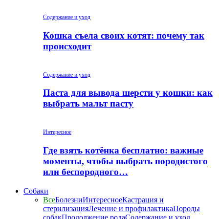
Содержание и уход
Кошка съела своих котят: почему так
происходит
Содержание и уход
Паста для вывода шерсти у кошки: как
выбрать мальт пасту
Интересное
Где взять котёнка бесплатно: важные
моменты, чтобы выбрать породистого
или беспородного…
Собаки
Все
Болезни
Интересное
Кастрация и
стерилизация
Лечение и профилактика
Породы
собак
Продолжение рода
Содержание и уход