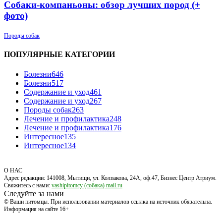
Собаки-компаньоны: обзор лучших пород (+
фото)
Породы собак
ПОПУЛЯРНЫЕ КАТЕГОРИИ
Болезни
646
Болезни
517
Содержание и уход
461
Содержание и уход
267
Породы собак
263
Лечение и профилактика
248
Лечение и профилактика
176
Интересное
135
Интересное
134
О НАС
Адрес редакции: 141008, Мытищи, ул. Колпакова, 24А, оф.47, Бизнес Центр Атриум.
Свяжитесь с нами:
vashipitomcy (собака) mail.ru
Следуйте за нами
© Ваши питомцы. При использовании материалов ссылка на источник обязательна.
Информация на сайте 16+