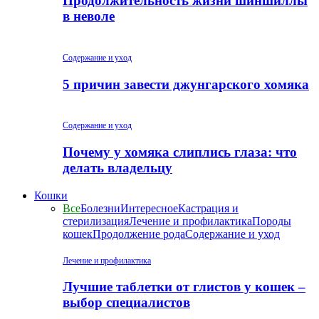
Продолжительность жизни шиншиллы
в неволе
Содержание и уход
5 причин завести джунгарского хомяка
Содержание и уход
Почему у хомяка слиплись глаза: что
делать владельцу
Кошки
Все
Болезни
Интересное
Кастрация и
стерилизация
Лечение и профилактика
Породы
кошек
Продолжение рода
Содержание и уход
Лечение и профилактика
Лучшие таблетки от глистов у кошек –
выбор специалистов