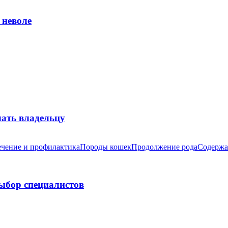
 неволе
лать владельцу
чение и профилактика
Породы кошек
Продолжение рода
Содержа
выбор специалистов