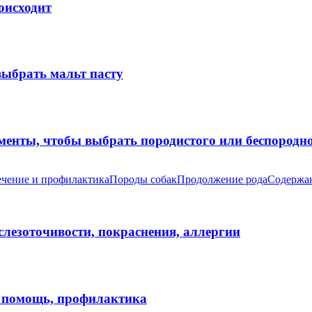
оисходит
выбрать мальт пасту
оменты, чтобы выбрать породистого или беспород
чение и профилактика
Породы собак
Продолжение рода
Содержан
 слезоточивости, покраснения, аллергии
я помощь, профилактика