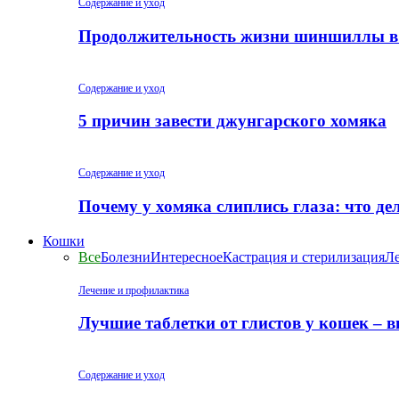
Содержание и уход
Продолжительность жизни шиншиллы в
Содержание и уход
5 причин завести джунгарского хомяка
Содержание и уход
Почему у хомяка слиплись глаза: что де
Кошки
Все
Болезни
Интересное
Кастрация и стерилизация
Ле
Лечение и профилактика
Лучшие таблетки от глистов у кошек – 
Содержание и уход