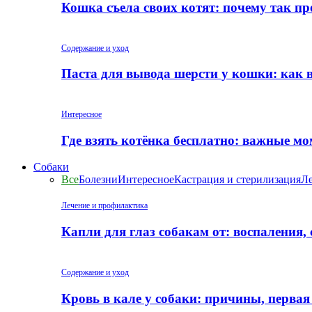
Кошка съела своих котят: почему так пр
Содержание и уход
Паста для вывода шерсти у кошки: как 
Интересное
Где взять котёнка бесплатно: важные м
Собаки
Все
Болезни
Интересное
Кастрация и стерилизация
Ле
Лечение и профилактика
Капли для глаз собакам от: воспаления,
Содержание и уход
Кровь в кале у собаки: причины, перва