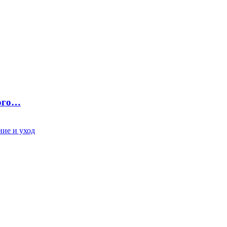
ного…
ие и уход