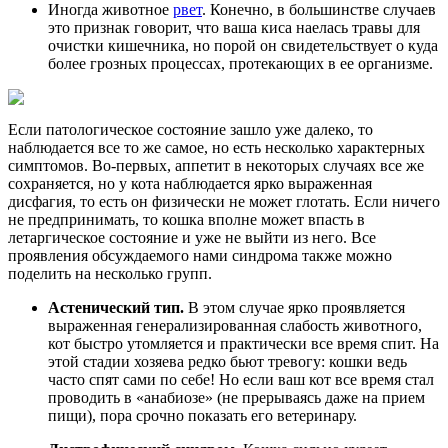
Иногда животное
рвет
. Конечно, в большинстве случаев
это признак говорит, что ваша киса наелась травы для
очистки кишечника, но порой он свидетельствует о куда
более грозных процессах, протекающих в ее организме.
Если патологическое состояние зашло уже далеко, то
наблюдается все то же самое, но есть несколько характерных
симптомов. Во-первых, аппетит в некоторых случаях все же
сохраняется, но у кота наблюдается ярко выраженная
дисфагия, то есть он физически не может глотать. Если ничего
не предпринимать, то кошка вполне может впасть в
летаргическое состояние и уже не выйти из него. Все
проявления обсуждаемого нами синдрома также можно
поделить на несколько групп.
Астенический тип.
В этом случае ярко проявляется
выраженная генерализированная слабость животного,
кот быстро утомляется и практически все время спит. На
этой стадии хозяева редко бьют тревогу: кошки ведь
часто спят сами по себе! Но если ваш кот все время стал
проводить в «анабиозе» (не прерываясь даже на прием
пищи), пора срочно показать его ветеринару.