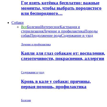
Где взять котёнка бесплатно: важные
моменты, чтобы выбрать породистого
или беспородного…
Собаки
Все
Болезни
Интересное
Кастрация и
стерилизация
Лечение и профилактика
Породы
собак
Продолжение рода
Содержание и уход
Лечение и профилактика
Капли для глаз собакам от: воспаления,
слезоточивости, покраснения, аллергии
Содержание и уход
Кровь в кале у собаки: причины,
первая помощь, профилактика
Болезни