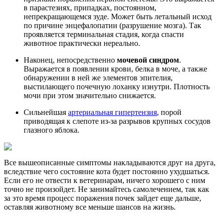
в парастезиях, припадках, постоянном,
непрекращающемся зуде. Может быть летальный исход
по причине энцефалопатии (разрушение мозга). Так
проявляется терминальная стадия, когда спасти
животное практически нереально.
Наконец, непосредственно
мочевой синдром
.
Выражается в появлении крови, белка в моче, а также
обнаружении в ней же элементов эпителия,
выстилающего почечную лоханку изнутри. Плотность
мочи при этом значительно снижается.
Сильнейшая
артериальная гипертензия
, порой
приводящая к слепоте из-за разрывов крупных сосудов
глазного яблока.
Все вышеописанные симптомы накладываются друг на друга,
вследствие чего состояние кота будет постоянно ухудшаться.
Если его не отвести к ветеринарам, ничего хорошего с ним
точно не произойдет. Не занимайтесь самолечением, так как
за это время процесс поражения почек зайдет еще дальше,
оставляя животному все меньше шансов на жизнь.