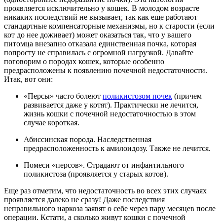
проявляется исключительно у кошек. В молодом возрасте
никаких последствий не вызывает, так как еще работают
стандартные компенсаторные механизмы, но к старости (если
кот до нее доживает) может оказаться так, что у вашего
питомца внезапно отказала единственная почка, которая
попросту не справилась с огромной нагрузкой. Давайте
поговорим о породах кошек, которые особенно
предрасположены к появлению почечной недостаточности.
Итак, вот они:
«Персы» часто болеют
поликистозом почек
(причем
развивается даже у котят). Практически не лечится,
жизнь кошки с почечной недостаточностью в этом
случае короткая.
Абиссинская порода. Наследственная
предрасположенность к амилоидозу. Также не лечится.
Помеси «персов». Страдают от инфантильного
поликистоза (проявляется у старых котов).
Еще раз отметим, что недостаточность во всех этих случаях
проявляется далеко не сразу! Даже последствия
неправильного наркоза заявят о себе через пару месяцев после
операции. Кстати, а сколько живут кошки с почечной