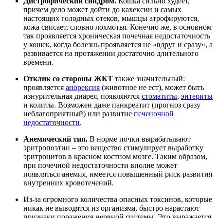
Дистрофический синдром.
Кошка сильно худеет,
причем дело может дойти до кахексии и самых
настоящих голодных отеков, мышцы атрофируются,
кожа свисает, словно лохмотья. Конечно же, в основном
так проявляется хроническая почечная недостаточность
у кошек, когда болезнь проявляется не «вдруг и сразу», а
развивается на протяжении достаточно длительного
времени.
Отклик со стороны ЖКТ
также значительный:
проявляется
анорексия
(животное не ест), может быть
изнурительная диарея, появляются
стоматиты
,
энтериты
и колиты. Возможен даже панкреатит (прогноз сразу
неблагоприятный) или развитие
печеночной
недостаточности
.
Анемический тип.
В норме почки вырабатывают
эритропоэтин – это вещество стимулирует выработку
эритроцитов в красном костном мозге. Таким образом,
при почечной недостаточности вполне может
появляться анемия, имеется повышенный риск развития
внутренних кровотечений.
Из-за огромного количества опасных токсинов, которые
никак не выводятся из организма, быстро нарастают
признаки поражения нервной системы. Это выражается