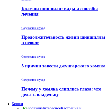
Болезни шиншилл: виды и способы
лечения
Содержание и уход
Продолжительность жизни шиншиллы
в неволе
Содержание и уход
5 причин завести джунгарского хомяка
Содержание и уход
Почему у хомяка слиплись глаза: что
делать владельцу
Кошки
Все
Болезни
Интересное
Кастрация и