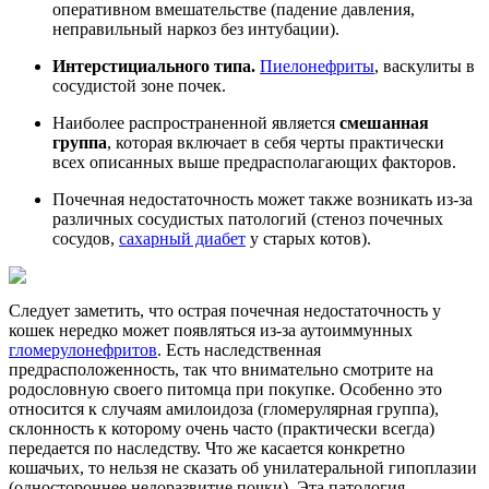
оперативном вмешательстве (падение давления,
неправильный наркоз без интубации).
Интерстициального типа.
Пиелонефриты
, васкулиты в
сосудистой зоне почек.
Наиболее распространенной является
смешанная
группа
, которая включает в себя черты практически
всех описанных выше предрасполагающих факторов.
Почечная недостаточность может также возникать из-за
различных сосудистых патологий (стеноз почечных
сосудов,
сахарный диабет
у старых котов).
Следует заметить, что острая почечная недостаточность у
кошек нередко может появляться из-за аутоиммунных
гломерулонефритов
. Есть наследственная
предрасположенность, так что внимательно смотрите на
родословную своего питомца при покупке. Особенно это
относится к случаям амилоидоза (гломерулярная группа),
склонность к которому очень часто (практически всегда)
передается по наследству. Что же касается конкретно
кошачьих, то нельзя не сказать об унилатеральной гипоплазии
(одностороннее недоразвитие почки). Эта патология