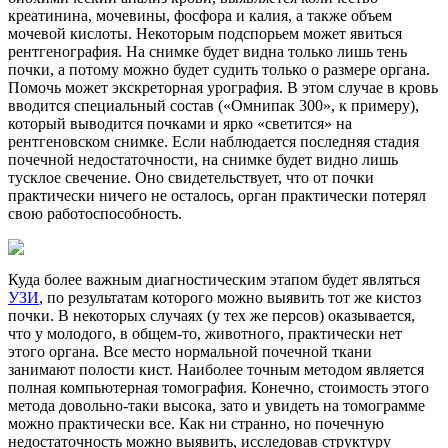
креатинина, мочевины, фосфора и калия, а также объем
мочевой кислоты. Некоторым подспорьем может явиться
рентгенография. На снимке будет видна только лишь тень
почки, а потому можно будет судить только о размере органа.
Помочь может экскреторная урография. В этом случае в кровь
вводится специальный состав («Омнипак 300», к примеру),
который выводится почками и ярко «светится» на
рентгеновском снимке. Если наблюдается последняя стадия
почечной недостаточности, на снимке будет видно лишь
тусклое свечение. Оно свидетельствует, что от почки
практически ничего не осталось, орган практически потерял
свою работоспособность.
Куда более важным диагностическим этапом будет являться
УЗИ
, по результатам которого можно выявить тот же кистоз
почки. В некоторых случаях (у тех же персов) оказывается,
что у молодого, в общем-то, животного, практически нет
этого органа. Все место нормальной почечной ткани
занимают полости кист. Наиболее точным методом является
полная компьютерная томография. Конечно, стоимость этого
метода довольно-таки высока, зато и увидеть на томограмме
можно практически все. Как ни странно, но почечную
недостаточность можно выявить, исследовав структуру