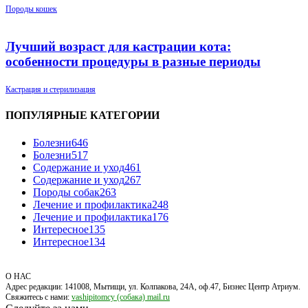
Породы кошек
Лучший возраст для кастрации кота:
особенности процедуры в разные периоды
Кастрация и стерилизация
ПОПУЛЯРНЫЕ КАТЕГОРИИ
Болезни
646
Болезни
517
Содержание и уход
461
Содержание и уход
267
Породы собак
263
Лечение и профилактика
248
Лечение и профилактика
176
Интересное
135
Интересное
134
О НАС
Адрес редакции: 141008, Мытищи, ул. Колпакова, 24А, оф.47, Бизнес Центр Атриум.
Свяжитесь с нами:
vashipitomcy (собака) mail.ru