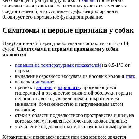
вызывающей приступы удушливого
кашля
. Постепенно
эпителиальная ткань на воспаленных участках заменяется
соединительной, что усиливает деформацию органа и
блокирует его нормальное функционирование.
Симптомы и первые признаки у собак
Инкубационный период заболевания составляет от 5 до 14
суток.
Симптомами и первыми признаками у собак
являются:
повышение температурных показателей
на 0.5-1°C от
нормы;
выделение серозного экссудата из носовых ходов и
глаз
;
кашель и
чихание
;
признаки
ангины
и
ларингита
, проявляющиеся
гиперемией и отечностью слизистой оболочки горла и
небной занавески, увеличением и покраснением
миндалин, болезненностью и затрудненным актом
глотания;
отеки в области подчелюстного пространства и шеи, на
которых могут появляться точечные кровоизлияния;
увеличение подчелюстных и околоушных лимфоузлов.
Характерным признаком кашля при аденовирозе является