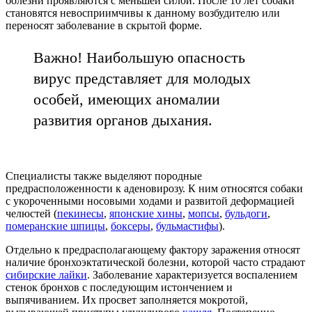
болезни проявляются с меньшей силой. После 10 лет собаки
становятся невосприимчивы к данному возбудителю или
переносят заболевание в скрытой форме.
Важно! Наибольшую опасность
вирус представляет для молодых
особей, имеющих аномалии
развития органов дыхания.
Специалисты также выделяют породные
предрасположенности к аденовирозу. К ним относятся собаки
с укороченными носовыми ходами и развитой деформацией
челюстей (
пекинесы
,
японские хины
,
мопсы
,
бульдоги
,
померанские шпицы
,
боксеры
,
бульмастифы
).
Отдельно к предрасполагающему фактору заражения относят
наличие бронхоэктатической болезни, которой часто страдают
сибирские лайки
. Заболевание характеризуется воспалением
стенок бронхов с последующим истончением и
выпячиванием. Их просвет заполняется мокротой,