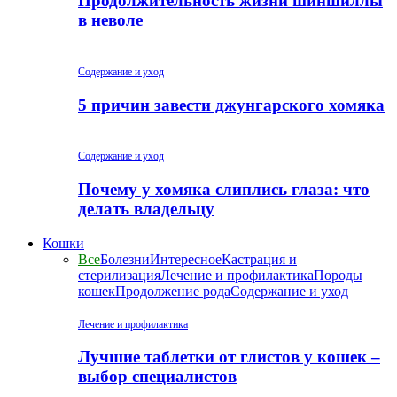
Продолжительность жизни шиншиллы
в неволе
Содержание и уход
5 причин завести джунгарского хомяка
Содержание и уход
Почему у хомяка слиплись глаза: что
делать владельцу
Кошки
Все
Болезни
Интересное
Кастрация и
стерилизация
Лечение и профилактика
Породы
кошек
Продолжение рода
Содержание и уход
Лечение и профилактика
Лучшие таблетки от глистов у кошек –
выбор специалистов