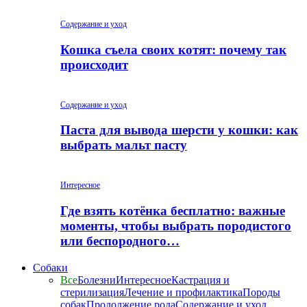
Содержание и уход
Кошка съела своих котят: почему так
происходит
Содержание и уход
Паста для вывода шерсти у кошки: как
выбрать мальт пасту
Интересное
Где взять котёнка бесплатно: важные
моменты, чтобы выбрать породистого
или беспородного…
Собаки
Все
Болезни
Интересное
Кастрация и
стерилизация
Лечение и профилактика
Породы
собак
Продолжение рода
Содержание и уход