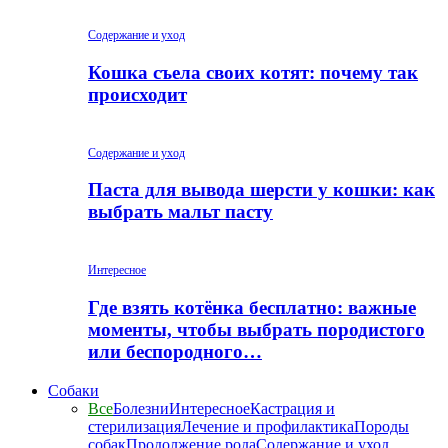
Содержание и уход
Кошка съела своих котят: почему так
происходит
Содержание и уход
Паста для вывода шерсти у кошки: как
выбрать мальт пасту
Интересное
Где взять котёнка бесплатно: важные
моменты, чтобы выбрать породистого
или беспородного…
Собаки
Все
Болезни
Интересное
Кастрация и
стерилизация
Лечение и профилактика
Породы
собак
Продолжение рода
Содержание и уход