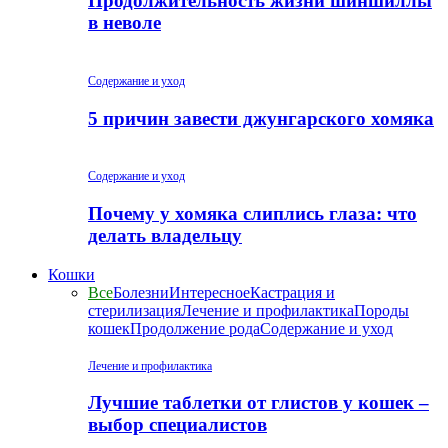
Продолжительность жизни шиншиллы
в неволе
Содержание и уход
5 причин завести джунгарского хомяка
Содержание и уход
Почему у хомяка слиплись глаза: что
делать владельцу
Кошки
Все
Болезни
Интересное
Кастрация и
стерилизация
Лечение и профилактика
Породы
кошек
Продолжение рода
Содержание и уход
Лечение и профилактика
Лучшие таблетки от глистов у кошек –
выбор специалистов