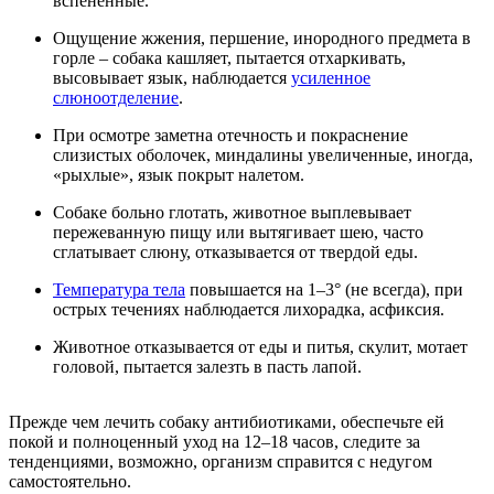
вспененные.
Ощущение жжения, першение, инородного предмета в
горле – собака кашляет, пытается отхаркивать,
высовывает язык, наблюдается
усиленное
слюноотделение
.
При осмотре заметна отечность и покраснение
слизистых оболочек, миндалины увеличенные, иногда,
«рыхлые», язык покрыт налетом.
Собаке больно глотать, животное выплевывает
пережеванную пищу или вытягивает шею, часто
сглатывает слюну, отказывается от твердой еды.
Температура тела
повышается на 1–3° (не всегда), при
острых течениях наблюдается лихорадка, асфиксия.
Животное отказывается от еды и питья, скулит, мотает
головой, пытается залезть в пасть лапой.
Прежде чем лечить собаку антибиотиками, обеспечьте ей
покой и полноценный уход на 12–18 часов, следите за
тенденциями, возможно, организм справится с недугом
самостоятельно.