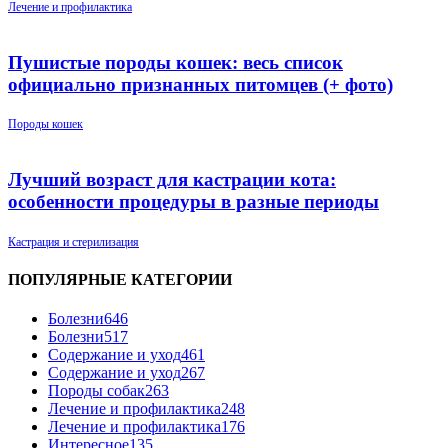
Лечение и профилактика
Пушистые породы кошек: весь список
официально признанных питомцев (+ фото)
Породы кошек
Лучший возраст для кастрации кота:
особенности процедуры в разные периоды
Кастрация и стерилизация
ПОПУЛЯРНЫЕ КАТЕГОРИИ
Болезни
646
Болезни
517
Содержание и уход
461
Содержание и уход
267
Породы собак
263
Лечение и профилактика
248
Лечение и профилактика
176
Интересное
135