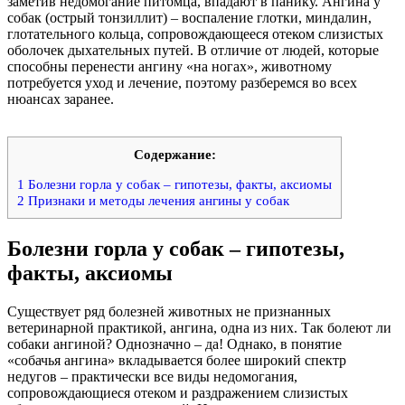
заметив недомогание питомца, впадают в панику. Ангина у
собак (острый тонзиллит) – воспаление глотки, миндалин,
глотательного кольца, сопровождающееся отеком слизистых
оболочек дыхательных путей. В отличие от людей, которые
способны перенести ангину «на ногах», животному
потребуется уход и лечение, поэтому разберемся во всех
нюансах заранее.
Содержание:
1
Болезни горла у собак – гипотезы, факты, аксиомы
2
Признаки и методы лечения ангины у собак
Болезни горла у собак – гипотезы,
факты, аксиомы
Существует ряд болезней животных не признанных
ветеринарной практикой, ангина, одна из них. Так болеют ли
собаки ангиной? Однозначно – да! Однако, в понятие
«собачья ангина» вкладывается более широкий спектр
недугов – практически все виды недомогания,
сопровождающиеся отеком и раздражением слизистых