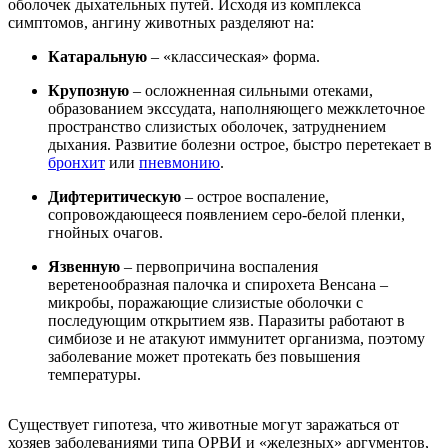
оболочек дыхательных путей. Исходя из комплекса
симптомов, ангину животных разделяют на:
Катаральную
– «классическая» форма.
Крупозную
– осложненная сильными отеками,
образованием экссудата, наполняющего межклеточное
пространство слизистых оболочек, затруднением
дыхания. Развитие болезни острое, быстро перетекает в
бронхит
или
пневмонию
.
Дифтеритическую
– острое воспаление,
сопровождающееся появлением серо-белой пленки,
гнойных очагов.
Язвенную
– первопричина воспаления
веретенообразная палочка и спирохета Венсана –
микробы, поражающие слизистые оболочки с
последующим открытием язв. Паразиты работают в
симбиозе и не атакуют иммунитет организма, поэтому
заболевание может протекать без повышения
температуры.
Существует гипотеза, что животные могут заражаться от
хозяев заболеваниями типа ОРВИ и «железных» аргументов,