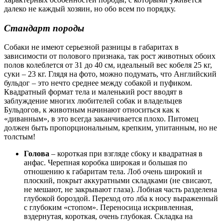
далеко не каждый хозяин, но обо всем по порядку.
Стандарт породы
Собаки не имеют серьезной разницы в габаритах в
зависимости от полового признака, так рост животных обоих
полов колеблется от 31 до 40 см, идеальный вес кобеля 25 кг,
суки – 23 кг. Глядя на фото, можно подумать, что Английский
бульдог – это нечто среднее между собакой и пуфиком.
Квадратный формат тела и маленький рост вводят в
заблуждение многих любителей собак и владельцев
Бульдогов, к животным начинают относиться как к
«диванным», в это всегда заканчивается плохо. Питомец
должен быть пропорциональным, крепким, упитанным, но не
толстым!
Голова
– короткая при взгляде сбоку и квадратная в
анфас. Черепная коробка широкая и большая по
отношению к габаритам тела. Лоб очень широкий и
плоский, покрыт аккуратными складками (не свисают,
не мешают, не закрывают глаза). Лобная часть разделена
глубокой бороздой. Переход ото лба к носу выраженный
с глубоким «стопом». Переносица искривленная,
вздернутая, короткая, очень глубокая. Складка на