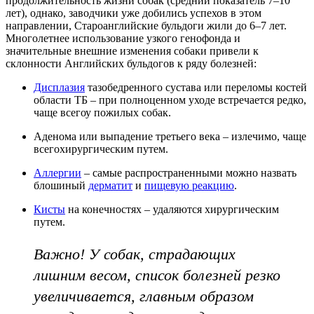
продолжительность жизни собак (средний показатель 7–10
лет), однако, заводчики уже добились успехов в этом
направлении, Староанглийские бульдоги жили до 6–7 лет.
Многолетнее использование узкого генофонда и
значительные внешние изменения собаки привели к
склонности Английских бульдогов к ряду болезней:
Дисплазия
тазобедренного сустава или переломы костей
области ТБ – при полноценном уходе встречается редко,
чаще всегоу пожилых собак.
Аденома или выпадение третьего века – излечимо, чаще
всегохирургическим путем.
Аллергии
– самые распространенными можно назвать
блошиный
дерматит
и
пищевую реакцию
.
Кисты
на конечностях – удаляются хирургическим
путем.
Важно! У собак, страдающих
лишним весом, список болезней резко
увеличивается, главным образом