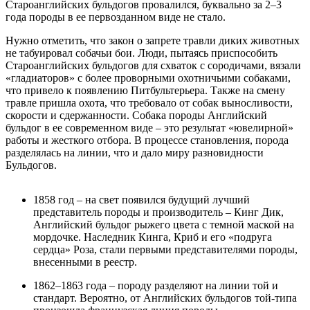
Староанглийских бульдогов провалился, буквально за 2–3
года породы в ее первозданном виде не стало.
Нужно отметить, что закон о запрете травли диких животных
не табуировал собачьи бои. Люди, пытаясь приспособить
Староанглийских бульдогов для схваток с сородичами, вязали
«гладиаторов» с более проворными охотничьими собаками,
что привело к появлению Питбультерьера. Также на смену
травле пришла охота, что требовало от собак выносливости,
скорости и сдержанности. Собака породы Английский
бульдог в ее современном виде – это результат «ювелирной»
работы и жесткого отбора. В процессе становления, порода
разделялась на линии, что и дало миру разновидности
Бульдогов.
1858 год – на свет появился будущий лучший
представитель породы и производитель – Кинг Дик,
Английский бульдог рыжего цвета с темной маской на
мордочке. Наследник Кинга, Криб и его «подруга
сердца» Роза, стали первыми представителями породы,
внесенными в реестр.
1862–1863 года – породу разделяют на линии той и
стандарт. Вероятно, от Английских бульдогов той-типа