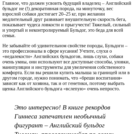
Главное, что должен усвоить будущий владелец – Английский
бульдог не (!) декоративная порода, на минуточку, вес
взрослой собаки достигает 20–25 кг, при желании
медлительный друг развивает внушительную скорость бега,
показывает чудеса ловкости и прыгучести! Тяжелый, сильный
и упертый и неконтролируемый Бульдог, это беда для всей
семьи.
Не забывайте об удивительном свойстве породы, Бульдоги –
это профессионалы в сфере кусания! Учтите, слухи о
«недалекости» Английских бульдогов, лишь слухи, собаки
очень умны, они используют все доступные способы, уловки,
манипуляции и инструменты для увеличения собственного
комфорта. Если вы решили купить малыша за границей или в
другом городе, нужно понимать, что «бреши воспитания»
зависят как от хозяина, так и от генетики, поэтому выбрать
щенка Английского бульдога «вслепую» очень непросто.
Это интересно! В книге рекордов
Гиннеса запечатлен необычный
фигурант – Английский бульдог