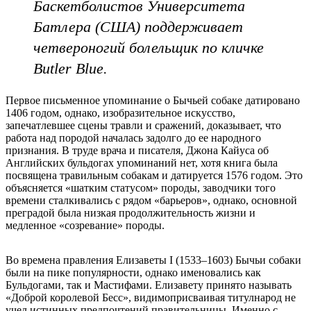
Баскетболистов Университета
Батлера (США) поддерживает
четвероногий болельщик по кличке
Butler Blue.
Первое письменное упоминание о Бычьей собаке датировано
1406 годом, однако, изобразительное искусство,
запечатлевшее сцены травли и сражений, доказывает, что
работа над породой началась задолго до ее народного
признания. В труде врача и писателя, Джона Кайуса об
Английских бульдогах упоминаний нет, хотя книга была
посвящена травильным собакам и датируется 1576 годом. Это
объясняется «шатким статусом» породы, заводчики того
времени сталкивались с рядом «барьеров», однако, основной
преградой была низкая продолжительность жизни и
медленное «созревание» породы.
Во времена правления Елизаветы I (1533–1603) Бычьи собаки
были на пике популярности, однако именовались как
Бульдогами, так и Мастифами. Елизавету принято называть
«Доброй королевой Бесс», видимоприсваивая титулнарод не
учел истинных предпочтений правительницы. Именно с