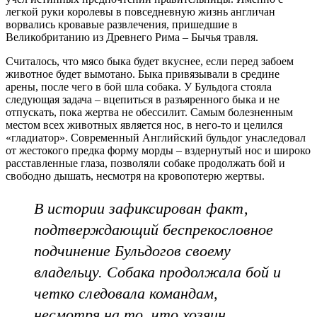
легкой руки королевы в повседневную жизнь англичан
ворвались кровавые развлечения, пришедшие в
Великобританию из Древнего Рима – Бычья травля.
Считалось, что мясо быка будет вкуснее, если перед забоем
животное будет вымотано. Быка привязывали в средине
арены, после чего в бой шла собака. У Бульдога стояла
следующая задача – вцепиться в разъяренного быка и не
отпускать, пока жертва не обессилит. Самым болезненным
местом всех животных является нос, в него-то и целился
«гладиатор». Современный Английский бульдог унаследовал
от жестокого предка форму морды – вздернутый нос и широко
расставленные глаза, позволяли собаке продолжать бой и
свободно дышать, несмотря на кровопотерю жертвы.
В истории зафиксирован факт,
подтверждающий беспрекословное
подчинение Бульдогов своему
владельцу. Собака продолжала бой и
четко следовала командам,
несмотря на то, что хозяин