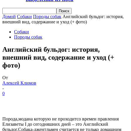
Домой
Собаки
Породы собак
Английский бульдог: история,
внешний вид, содержание и уход (+ фото)
Собаки
Породы собак
Английский бульдог: история,
внешний вид, содержание и уход (+
фото)
От
Алексей Климов
-
0
Порода,модана которую не проходитсо времен правления
Елизаветы I до сегодняшних дней – это Английский
бульдог.Собака-джентльмен считается не только домашним