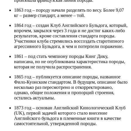
произошла французская линия породы.
1863 год – породу начали разделять по весу. Более 9,07
кг – размер стандарт, а менее – той.
1864 год – создан Клуб Английского Бульдога, который,
впрочем, закрылся через 3 года и не достиг каких-либо
результатов, кроме составления стандарта породы.
Участники клуба стремились воссоздать старотипного
агрессивного Бульдога, в чем и потерпели поражение.
1861 – под стать чемпиону породы Кинг Дику,
написана, но не опубликована характеристика породы,
которая не получила распространения.
1865 год – публикуется описание породы, названное
Фило-Куонским стандартом. В будущем, описание было
несколько раз пересмотрено и откорректировано,
однако, общие положения и пропорций строения,
остались актуальны.
1873 год – основан Английский Кинологический Клуб
(UK), первой задачей которого стало внесение
Английского бульдога в племенные книги в качестве
самостоятельной, утвержденной породы.