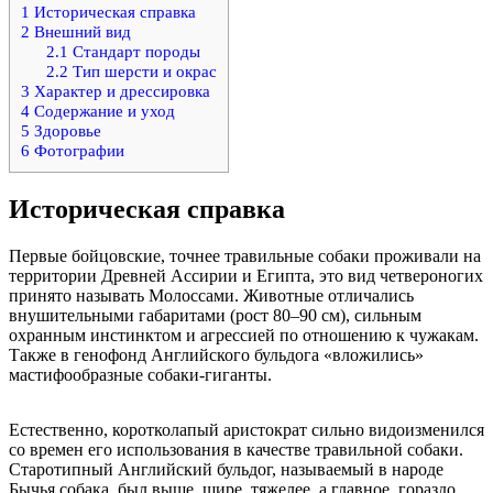
1
Историческая справка
2
Внешний вид
2.1
Стандарт породы
2.2
Тип шерсти и окрас
3
Характер и дрессировка
4
Содержание и уход
5
Здоровье
6
Фотографии
Историческая справка
Первые бойцовские, точнее травильные собаки проживали на
территории Древней Ассирии и Египта, это вид четвероногих
принято называть Молоссами. Животные отличались
внушительными габаритами (рост 80–90 см), сильным
охранным инстинктом и агрессией по отношению к чужакам.
Также в генофонд Английского бульдога «вложились»
мастифообразные собаки-гиганты.
Естественно, коротколапый аристократ сильно видоизменился
со времен его использования в качестве травильной собаки.
Старотипный Английский бульдог, называемый в народе
Бычья собака, был выше, шире, тяжелее, а главное, гораздо