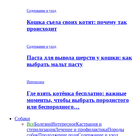
Содержание и уход
Кошка съела своих котят: почему так
происходит
Содержание и уход
Паста для вывода шерсти у кошки: как
выбрать мальт пасту
Интересное
Где взять котёнка бесплатно: важные
моменты, чтобы выбрать породистого
или беспородного…
Собаки
Все
Болезни
Интересное
Кастрация и
стерилизация
Лечение и профилактика
Породы
собак
Продолжение рода
Содержание и уход