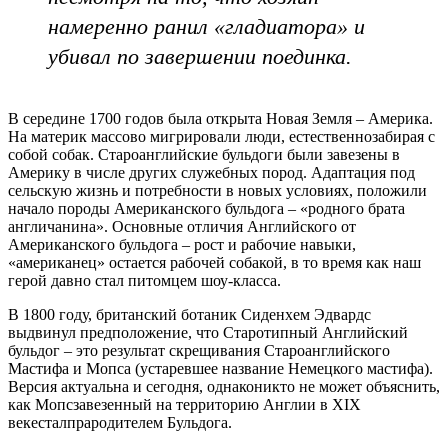
намеренно ранил «гладиатора» и
убивал по завершении поединка.
В середине 1700 годов была открыта Новая Земля – Америка.
На материк массово мигрировали люди, естественнозабирая с
собой собак. Староанглийские бульдоги были завезены в
Америку в числе других служебных пород. Адаптация под
сельскую жизнь и потребности в новых условиях, положили
начало породы Американского бульдога – «родного брата
англичанина». Основные отличия Английского от
Американского бульдога – рост и рабочие навыки,
«американец» остается рабочей собакой, в то время как наш
герой давно стал питомцем шоу-класса.
В 1800 году, британский ботаник Сиденхем Эдвардс
выдвинул предположение, что Старотипный Английский
бульдог – это результат скрещивания Староанглийского
Мастифа и Мопса (устаревшее название Немецкого мастифа).
Версия актуальна и сегодня, однаконикто не может объяснить,
как Мопсзавезенный на территорию Англии в XIX
векесталпрародителем Бульдога.