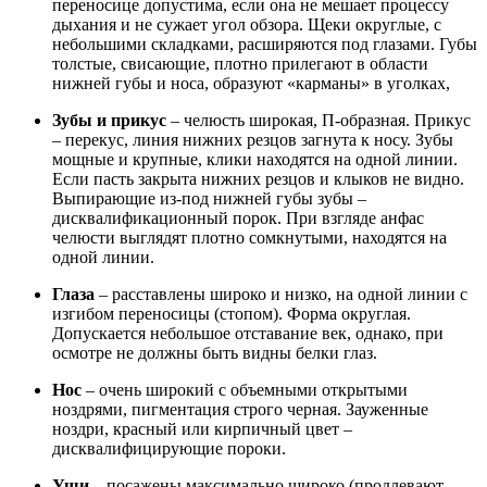
переносице допустима, если она не мешает процессу
дыхания и не сужает угол обзора. Щеки округлые, с
небольшими складками, расширяются под глазами. Губы
толстые, свисающие, плотно прилегают в области
нижней губы и носа, образуют «карманы» в уголках,
Зубы и прикус
– челюсть широкая, П-образная. Прикус
– перекус, линия нижних резцов загнута к носу. Зубы
мощные и крупные, клики находятся на одной линии.
Если пасть закрыта нижних резцов и клыков не видно.
Выпирающие из-под нижней губы зубы –
дисквалификационный порок. При взгляде анфас
челюсти выглядят плотно сомкнутыми, находятся на
одной линии.
Глаза
– расставлены широко и низко, на одной линии с
изгибом переносицы (стопом). Форма округлая.
Допускается небольшое отставание век, однако, при
осмотре не должны быть видны белки глаз.
Нос
– очень широкий с объемными открытыми
ноздрями, пигментация строго черная. Зауженные
ноздри, красный или кирпичный цвет –
дисквалифицирующие пороки.
Уши
– посажены максимально широко (продлевают