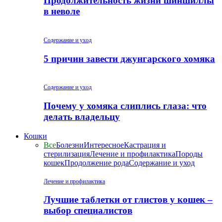
Продолжительность жизни шиншиллы
в неволе
Содержание и уход
5 причин завести джунгарского хомяка
Содержание и уход
Почему у хомяка слиплись глаза: что
делать владельцу
Кошки
Все
Болезни
Интересное
Кастрация и
стерилизация
Лечение и профилактика
Породы
кошек
Продолжение рода
Содержание и уход
Лечение и профилактика
Лучшие таблетки от глистов у кошек –
выбор специалистов