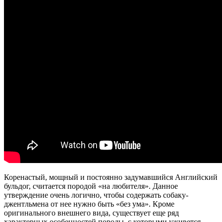
Коренастый, мощный и постоянно задумавшийся Английский
бульдог, считается породой «на любителя». Данное
утверждение очень логично, чтобы содержать собаку-
джентльмена от нее нужно быть «без ума». Кроме
оригинального внешнего вида, существует еще ряд
характерных особенностей породы, с которыми уживется