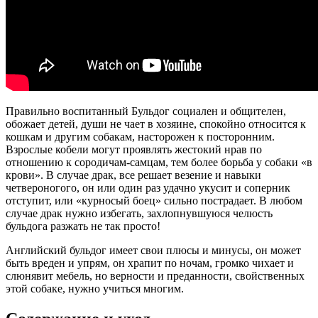
Правильно воспитанный Бульдог социален и общителен,
обожает детей, души не чает в хозяине, спокойно относится к
кошкам и другим собакам, насторожен к посторонним.
Взрослые кобели могут проявлять жестокий нрав по
отношению к сородичам-самцам, тем более борьба у собаки «в
крови». В случае драк, все решает везение и навыки
четвероногого, он или один раз удачно укусит и соперник
отступит, или «курносый боец» сильно пострадает. В любом
случае драк нужно избегать, захлопнувшуюся челюсть
бульдога разжать не так просто!
Английский бульдог имеет свои плюсы и минусы, он может
быть вреден и упрям, он храпит по ночам, громко чихает и
слюнявит мебель, но верности и преданности, свойственных
этой собаке, нужно учиться многим.