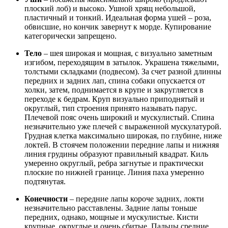
плоский лоб) и высоко. Ушной хрящ небольшой,
пластичный и тонкий. Идеальная форма ушей – роза,
обвисшие, но кончик завернут к морде. Купирование
категорически запрещено.
Тело
– шея широкая и мощная, с визуально заметным
изгибом, переходящим в затылок. Украшена тяжелыми,
толстыми складками (подвесом). За счет разной длинны
передних и задних лап, спина собаки опускается от
холки, затем, поднимается в крупе и закругляется в
переходе к бедрам. Круп визуально приподнятый и
округлый, тип строения принято называть парус.
Плечевой пояс очень широкий и мускулистый. Спина
незначительно уже плечей с выраженной мускулатурой.
Грудная клетка максимально широкая, по глубине, ниже
локтей. В стоячем положении передние лапы и нижняя
линия грудины образуют правильный квадрат. Киль
умеренно округлый, ребра загнутые и практически
плоские по нижней границе. Линия паха умеренно
подтянутая.
Конечности
– передние лапы короче задних, локти
незначительно расставлены. Задние лапы тоньше
передних, однако, мощные и мускулистые. Кисти
крупные, округлые и очень сбитые. Пальцы средние,