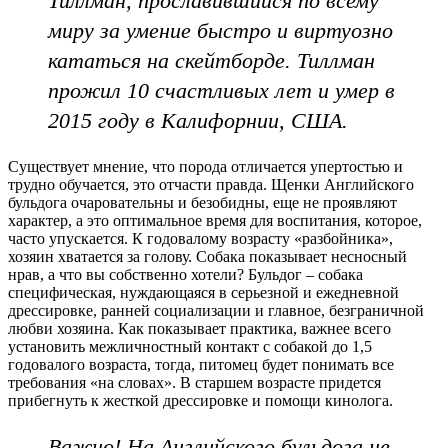
Тиллман, прославившийся по всему
миру за умение быстро и виртуозно
кататься на скейтборде. Тиллман
прожил 10 счастливых лет и умер в
2015 году в Калифорнии, США.
Существует мнение, что порода отличается упертостью и
трудно обучается, это отчасти правда. Щенки Английского
бульдога очаровательны и безобидны, еще не проявляют
характер, а это оптимальное время для воспитания, которое,
часто упускается. К годовалому возрасту «разбойника»,
хозяин хватается за голову. Собака показывает несносный
нрав, а что вы собственно хотели? Бульдог – собака
специфическая, нуждающаяся в серьезной и ежедневной
дрессировке, ранней социализации и главное, безграничной
любви хозяина. Как показывает практика, важнее всего
установить межличностный контакт с собакой до 1,5
годовалого возраста, тогда, питомец будет понимать все
требования «на словах». В старшем возрасте придется
прибегнуть к жесткой дрессировке и помощи кинолога.
Важно! На Английского бульдога не