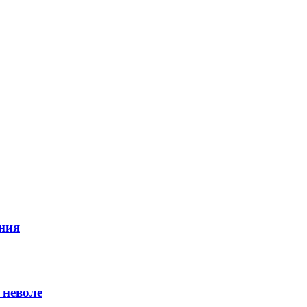
ния
 неволе