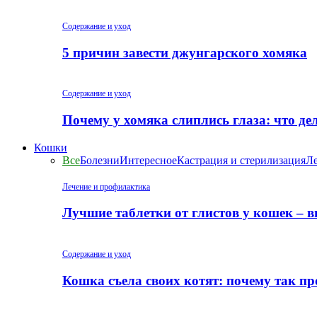
Содержание и уход
5 причин завести джунгарского хомяка
Содержание и уход
Почему у хомяка слиплись глаза: что де
Кошки
Все
Болезни
Интересное
Кастрация и стерилизация
Ле
Лечение и профилактика
Лучшие таблетки от глистов у кошек – 
Содержание и уход
Кошка съела своих котят: почему так пр