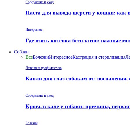
Содержание и уход
Паста для вывода шерсти у кошки: как 
Интересное
Где взять котёнка бесплатно: важные м
Собаки
Все
Болезни
Интересное
Кастрация и стерилизация
Ле
Лечение и профилактика
Капли для глаз собакам от: воспаления,
Содержание и уход
Кровь в кале у собаки: причины, перва
Болезни