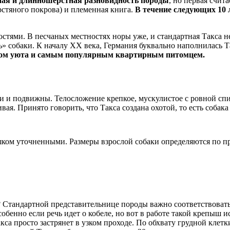
ная и длинношерстная разновидность породы
, но первая счит
стяного покрова) и племенная книга.
В течение следующих 10 л
тями. В песчаных местностях норы уже, и стандартная Такса не 
 собаки. К началу XX века, Германия буквально наполнилась Та
лом уюта и самым популярным квартирным питомцем.
ки и подвижны. Телосложение крепкое, мускулистое с ровной с
ая. Принято говорить, что Такса создана охотой, то есть собака
шком уточненными. Размеры взрослой собаки определяются по 
? Стандартной представительнице породы важно соответствовать 
собенно если речь идет о кобеле, но вот в работе такой крепыш 
кса просто застрянет в узком проходе. По обхвату грудной клет