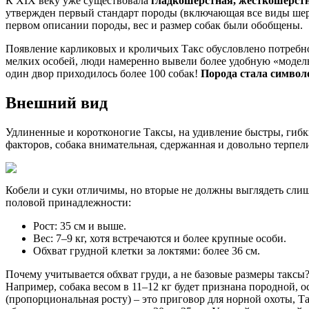
К XIX веку уже существовала
гладкошерстная, жесткошерст
утвержден первый стандарт породы (включающая все виды шер
первом описании породы, вес и размер собак были обобщены.
Появление карликовых и кроличьих Такс обусловлено потребнос
мелких особей, люди намеренно вывели более удобную «модель»
один двор приходилось более 100 собак!
Порода стала симво
Внешний вид
Удлиненные и коротконогие Таксы, на удивление быстры, гиб
факторов, собака внимательная, сдержанная и довольно терпелив
Кобели и суки отличимы, но вторые не должны выглядеть сли
половой принадлежности:
Рост: 35 см и выше.
Вес: 7–9 кг, хотя встречаются и более крупные особи.
Обхват грудной клетки за локтями: более 36 см.
Почему учитывается обхват груди, а не базовые размеры таксы
Например, собака весом в 11–12 кг будет признана породной, о
(пропорциональная росту) – это приговор для норной охоты, Та