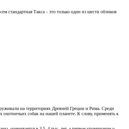
ем стандартная Такса – это только один из шести обликов
аруживали на территориях Древней Греции и Рима. Среди
 охотничьих собак на нашей планете. К слову, применять к
ны, оценивается в 3,5–4 тыс. лет, а первое упоминание о