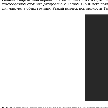
таксообразном охотнике датировано VII веком. С VIII века по
фигурируют в обеих группах. Резкий всплеск популярности Так