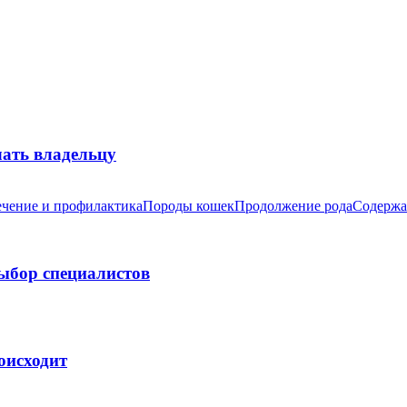
лать владельцу
чение и профилактика
Породы кошек
Продолжение рода
Содержа
выбор специалистов
оисходит