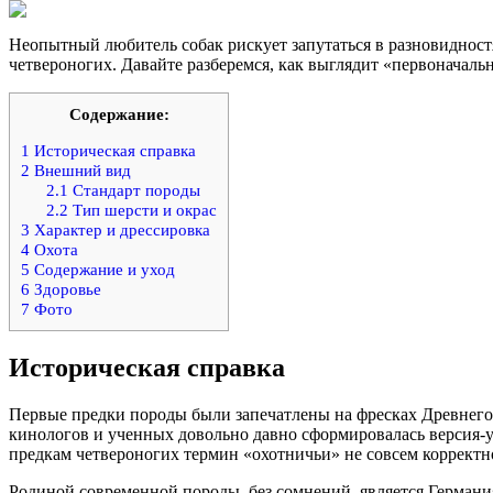
Неопытный любитель собак рискует запутаться в разновидностя
четвероногих. Давайте разберемся, как выглядит «первоначаль
Содержание:
1
Историческая справка
2
Внешний вид
2.1
Стандарт породы
2.2
Тип шерсти и окрас
3
Характер и дрессировка
4
Охота
5
Содержание и уход
6
Здоровье
7
Фото
Историческая справка
Первые предки породы были запечатлены на фресках Древнего 
кинологов и ученных довольно давно сформировалась версия-у
предкам четвероногих термин «охотничьи» не совсем корректно,
Родиной современной породы, без сомнений, является Германия