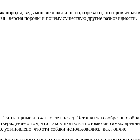
х породы, ведь многие люди и не подозревают, что привычная вс
ная» версия породы и почему существую другие разновидности.
Египта примерно 4 тыс. лет назад. Останки таксообразных обн
тверждение о том, что Таксы являются потомками самых древних
 установлено, что эти собаки использовались, как гончие.
. Возраст самых ранних останков, найденных на территории стра