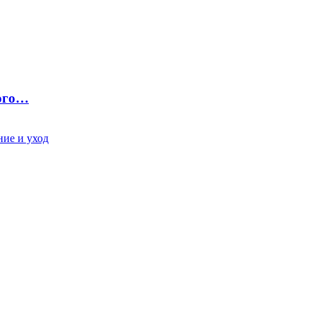
ного…
ие и уход