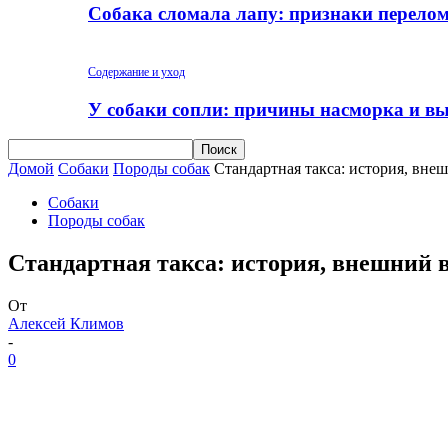
Собака сломала лапу: признаки перело
Содержание и уход
У собаки сопли: причины насморка и вы
Домой
Собаки
Породы собак
Стандартная такса: история, внеш
Собаки
Породы собак
Стандартная такса: история, внешний ви
От
Алексей Климов
-
0