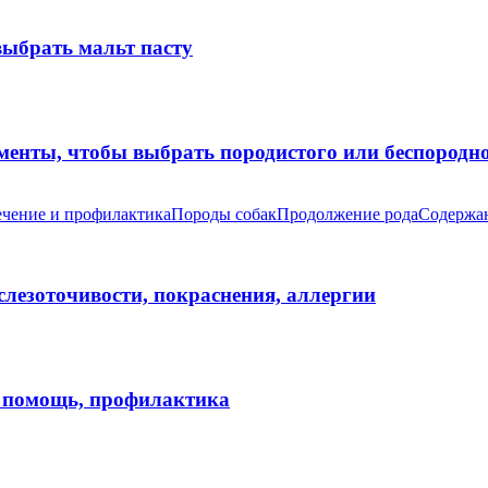
выбрать мальт пасту
оменты, чтобы выбрать породистого или беспород
чение и профилактика
Породы собак
Продолжение рода
Содержан
 слезоточивости, покраснения, аллергии
я помощь, профилактика