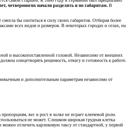
ается самой старшей. К 1880 году в Германии был официально
ет, четвероногих начали разделять и по габаритам.
В
смогла бы охотиться в силу своих габаритов. Отбирая более
ксами всех видов и размеров. В некоторых городах и селах, на
пиной и высокопоставленной головой. Независимо от внешних
 должна олицетворять решимость, отвагу и готовность к работе.
привычным и дополнительным параметрам независимо от
пропорциям, вес и рост в холке не играет ключевой роли.
использоваться не может. Слишком широкая грудная клетка
ки можно отличить карликовую таксу от стандартной, у первой