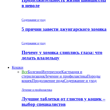
Продолжительность жизни шиншиллы
в неволе
Содержание и уход
5 причин завести джунгарского хомяка
Содержание и уход
Почему у хомяка слиплись глаза: что
делать владельцу
Кошки
Все
Болезни
Интересное
Кастрация и
стерилизация
Лечение и профилактика
Породы
кошек
Продолжение рода
Содержание и уход
Лечение и профилактика
Лучшие таблетки от глистов у кошек –
выбор специалистов