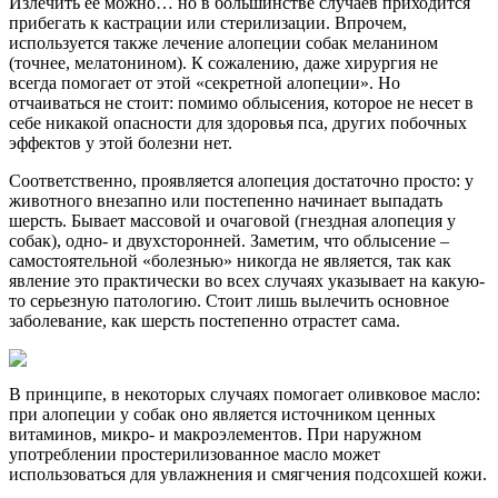
Излечить ее можно… но в большинстве случаев приходится
прибегать к кастрации или стерилизации. Впрочем,
используется также лечение алопеции собак меланином
(точнее, мелатонином). К сожалению, даже хирургия не
всегда помогает от этой «секретной алопеции». Но
отчаиваться не стоит: помимо облысения, которое не несет в
себе никакой опасности для здоровья пса, других побочных
эффектов у этой болезни нет.
Соответственно, проявляется алопеция достаточно просто: у
животного внезапно или постепенно начинает выпадать
шерсть. Бывает массовой и очаговой (гнездная алопеция у
собак), одно- и двухсторонней. Заметим, что облысение –
самостоятельной «болезнью» никогда не является, так как
явление это практически во всех случаях указывает на какую-
то серьезную патологию. Стоит лишь вылечить основное
заболевание, как шерсть постепенно отрастет сама.
В принципе, в некоторых случаях помогает оливковое масло:
при алопеции у собак оно является источником ценных
витаминов, микро- и макроэлементов. При наружном
употреблении простерилизованное масло может
использоваться для увлажнения и смягчения подсохшей кожи.