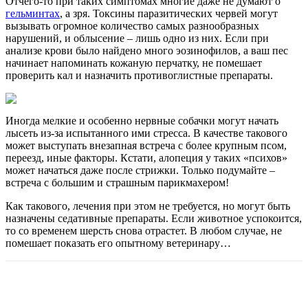
Отчего-то при таких симптомах многие даже не думают о
гельминтах
, а зря. Токсины паразитических червей могут
вызывать огромное количество самых разнообразных
нарушений, и облысение – лишь одно из них. Если при
анализе крови было найдено много эозинофилов, а ваш пес
начинает напоминать кожаную перчатку, не помешает
проверить кал и назначить противоглистные препараты.
Иногда мелкие и особенно нервные собачки могут начать
лысеть из-за испытанного ими стресса. В качестве такового
может выступать внезапная встреча с более крупным псом,
переезд, иные факторы. Кстати, алопеция у таких «психов»
может начаться даже после стрижки. Только подумайте –
встреча с большим и страшным парикмахером!
Как такового, лечения при этом не требуется, но могут быть
назначены седативные препараты. Если животное успокоится,
то со временем шерсть снова отрастет. В любом случае, не
помешает показать его опытному ветеринару…