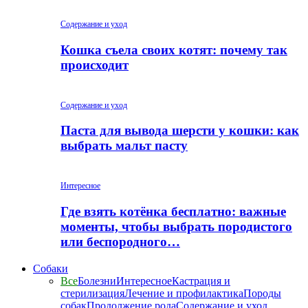
Содержание и уход
Кошка съела своих котят: почему так
происходит
Содержание и уход
Паста для вывода шерсти у кошки: как
выбрать мальт пасту
Интересное
Где взять котёнка бесплатно: важные
моменты, чтобы выбрать породистого
или беспородного…
Собаки
Все
Болезни
Интересное
Кастрация и
стерилизация
Лечение и профилактика
Породы
собак
Продолжение рода
Содержание и уход