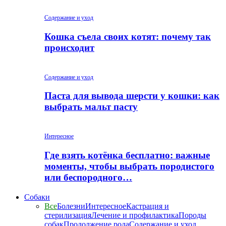
Содержание и уход
Кошка съела своих котят: почему так
происходит
Содержание и уход
Паста для вывода шерсти у кошки: как
выбрать мальт пасту
Интересное
Где взять котёнка бесплатно: важные
моменты, чтобы выбрать породистого
или беспородного…
Собаки
Все
Болезни
Интересное
Кастрация и
стерилизация
Лечение и профилактика
Породы
собак
Продолжение рода
Содержание и уход