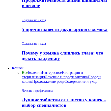
Продолжительность жизни шиншиллы
в неволе
Содержание и уход
5 причин завести джунгарского хомяка
Содержание и уход
Почему у хомяка слиплись глаза: что
делать владельцу
Кошки
Все
Болезни
Интересное
Кастрация и
стерилизация
Лечение и профилактика
Породы
кошек
Продолжение рода
Содержание и уход
Лечение и профилактика
Лучшие таблетки от глистов у кошек –
выбор специалистов