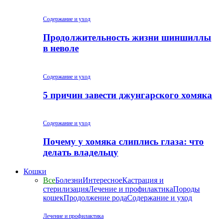
Содержание и уход
Продолжительность жизни шиншиллы
в неволе
Содержание и уход
5 причин завести джунгарского хомяка
Содержание и уход
Почему у хомяка слиплись глаза: что
делать владельцу
Кошки
Все
Болезни
Интересное
Кастрация и
стерилизация
Лечение и профилактика
Породы
кошек
Продолжение рода
Содержание и уход
Лечение и профилактика