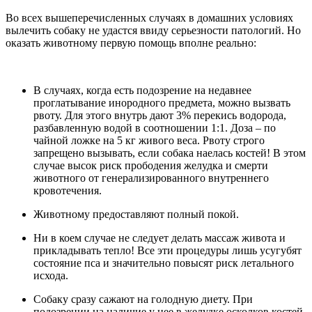
Во всех вышеперечисленных случаях в домашних условиях
вылечить собаку не удастся ввиду серьезности патологий. Но
оказать животному первую помощь вполне реально:
В случаях, когда есть подозрение на недавнее
проглатывание инородного предмета, можно вызвать
рвоту. Для этого внутрь дают 3% перекись водорода,
разбавленную водой в соотношении 1:1. Доза – по
чайной ложке на 5 кг живого веса. Рвоту строго
запрещено вызывать, если собака наелась костей! В этом
случае высок риск прободения желудка и смерти
животного от генерализированного внутреннего
кровотечения.
Животному предоставляют полный покой.
Ни в коем случае не следует делать массаж живота и
прикладывать тепло! Все эти процедуры лишь усугубят
состояние пса и значительно повысят риск летального
исхода.
Собаку сразу сажают на голодную диету. При
подозрении на наличие у нее в желудке осколков костей