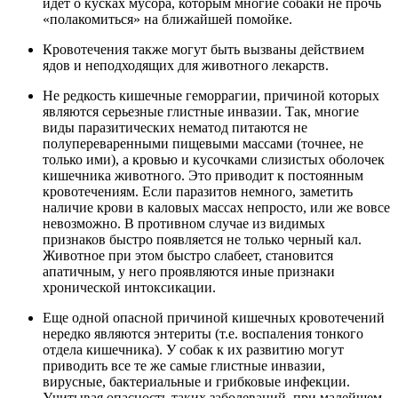
идет о кусках мусора, которым многие собаки не прочь
«полакомиться» на ближайшей помойке.
Кровотечения также могут быть вызваны действием
ядов и неподходящих для животного лекарств.
Не редкость кишечные геморрагии, причиной которых
являются серьезные глистные инвазии. Так, многие
виды паразитических нематод питаются не
полупереваренными пищевыми массами (точнее, не
только ими), а кровью и кусочками слизистых оболочек
кишечника животного. Это приводит к постоянным
кровотечениям. Если паразитов немного, заметить
наличие крови в каловых массах непросто, или же вовсе
невозможно. В противном случае из видимых
признаков быстро появляется не только черный кал.
Животное при этом быстро слабеет, становится
апатичным, у него проявляются иные признаки
хронической интоксикации.
Еще одной опасной причиной кишечных кровотечений
нередко являются энтериты (т.е. воспаления тонкого
отдела кишечника). У собак к их развитию могут
приводить все те же самые глистные инвазии,
вирусные, бактериальные и грибковые инфекции.
Учитывая опасность таких заболеваний, при малейшем