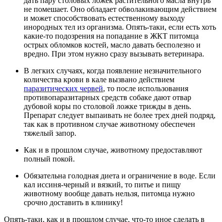
дать пару столовых ложек растительного масла внутрь
не помешает. Оно обладает обволакивающим действием
и может способствовать естественному выходу
инородных тел из организма. Опять-таки, если есть хоть
какие-то подозрения на попадание в ЖКТ питомца
острых обломков костей, масло давать бесполезно и
вредно. При этом нужно сразу вызывать ветеринара.
В легких случаях, когда появление незначительного
количества крови в кале вызвано действием
паразитических червей
, то после использования
противопаразитарных средств собаке дают отвар
дубовой коры по столовой ложке трижды в день.
Препарат следует выпаивать не более трех дней подряд,
так как в противном случае животному обеспечен
тяжелый запор.
Как и в прошлом случае, животному предоставляют
полный покой.
Обязательна голодная диета и ограничение в воде. Если
кал иссиня-черный и вязкий, то питье и пищу
животному вообще давать нельзя, питомца нужно
срочно доставить в клинику!
Опять-таки, как и в прошлом случае, что-то иное сделать в