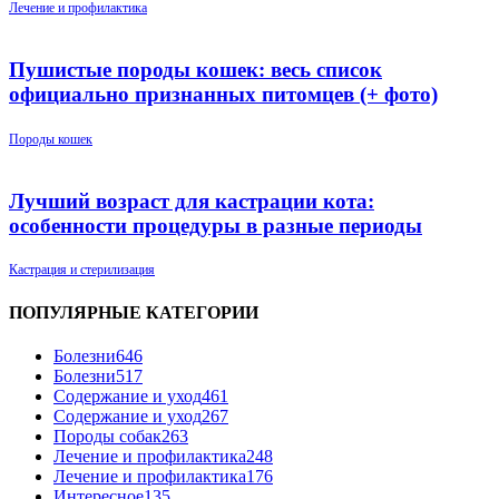
Лечение и профилактика
Пушистые породы кошек: весь список
официально признанных питомцев (+ фото)
Породы кошек
Лучший возраст для кастрации кота:
особенности процедуры в разные периоды
Кастрация и стерилизация
ПОПУЛЯРНЫЕ КАТЕГОРИИ
Болезни
646
Болезни
517
Содержание и уход
461
Содержание и уход
267
Породы собак
263
Лечение и профилактика
248
Лечение и профилактика
176
Интересное
135