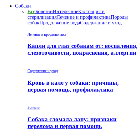
Собаки
Все
Болезни
Интересное
Кастрация и
стерилизация
Лечение и профилактика
Породы
собак
Продолжение рода
Содержание и уход
Лечение и профилактика
Капли для глаз собакам от: воспаления,
слезоточивости, покраснения, аллергии
Содержание и уход
Кровь в кале у собаки: причины,
первая помощь, профилактика
Болезни
Собака сломала лапу: признаки
перелома и первая помощь