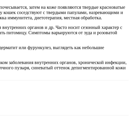
почесывается, затем на коже появляются твердые красноватые
 у кошек соседствуют с твердыми папулами, назревающими и
а иммунитета, диетотерапия, местная обработка.
внутренних органов и др. Часто носит сезонный характер с
ать питомицу. Симптомы варьируются от зуда и розоватой
дерматит или фурункулез, выглядеть как небольшие
аком заболевания внутренних органов, хронической инфекции,
лчного пузыря, синеватый оттенок депигментированной кожи