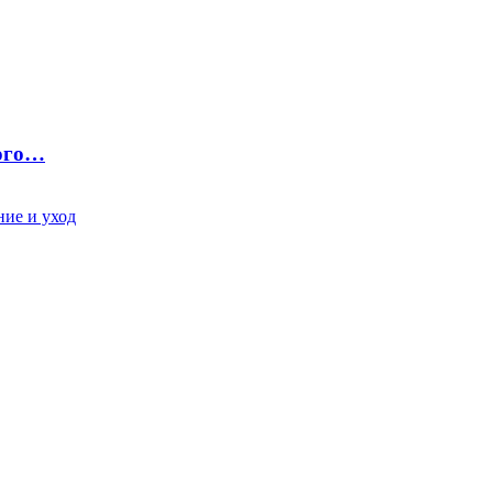
ного…
ие и уход