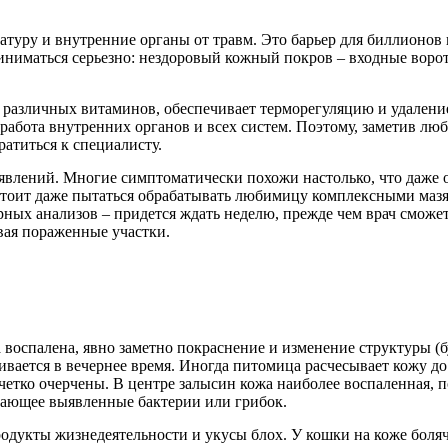
атуру и внутренние органы от травм. Это барьер для биллионов
иматься серьезно: нездоровый кожный покров – входные ворота
различных витаминов, обеспечивает терморегуляцию и удаление
 работа внутренних органов и всех систем. Поэтому, заметив лю
атиться к специалисту.
влений. Многие симптоматически похожи настолько, что даже оп
 стоит даже пытаться обрабатывать любимицу комплексными мазя
ых анализов – придется ждать неделю, прежде чем врач сможет 
ывая пораженные участки.
 воспалена, явно заметно покраснение и изменение структуры (
ивается в вечернее время. Иногда питомица расчесывает кожу до
четко очерчены. В центре залысин кожа наиболее воспаленная, п
вающее выявленные бактерии или грибок.
родукты жизнедеятельности и укусы блох. У кошки на коже боляч