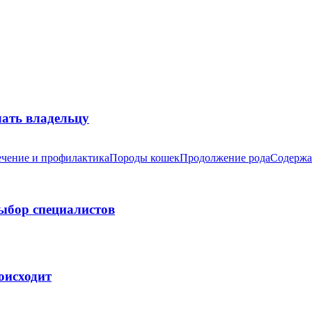
лать владельцу
чение и профилактика
Породы кошек
Продолжение рода
Содержа
выбор специалистов
оисходит