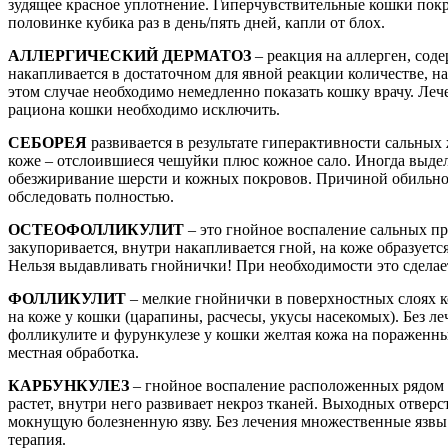
зудящее красное уплотнение. Гиперчувствительные кошки покр
половинке кубика раз в день/пять дней, капли от блох.
АЛЛЕРГИЧЕСКИЙ ДЕРМАТОЗ
– реакция на аллерген, сод
накапливается в достаточном для явной реакции количестве, на 
этом случае необходимо немедленно показать кошку врачу. Лече
рациона кошки необходимо исключить.
СЕБОРЕЯ
развивается в результате гиперактивности сальных
коже – отслоившиеся чешуйки плюс кожное сало. Иногда выдел
обезжиривание шерсти и кожных покровов. Причиной обильно
обследовать полностью.
ОСТЕОФОЛЛИКУЛИТ
– это гнойное воспаление сальных про
закупоривается, внутри накапливается гной, на коже образует
Нельзя выдавливать гнойнички! При необходимости это сделае
ФОЛЛИКУЛИТ
– мелкие гнойнички в поверхностных слоях к
на коже у кошки (царапины, расчесы, укусы насекомых). Без 
фолликулите и фурункулезе у кошки желтая кожа на пораженны
местная обработка.
КАРБУНКУЛЕЗ
– гнойное воспаление расположенных рядом 
растет, внутри него развивает некроз тканей. Выходных отверс
мокнущую болезненную язву. Без лечения множественные язвы 
терапия.