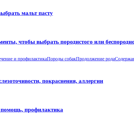
выбрать мальт пасту
оменты, чтобы выбрать породистого или беспород
чение и профилактика
Породы собак
Продолжение рода
Содержан
 слезоточивости, покраснения, аллергии
я помощь, профилактика