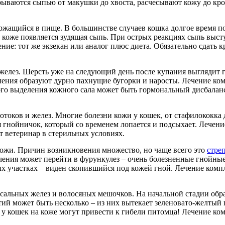
ываются сыпью от макушки до хвоста, расчесывают кожу до кров
ержащийся в пище. В большинстве случаев кошка долгое время по
коже появляется зудящая сыпь. При острых реакциях сыпь выступа
ние: тот же экзекан или аналог плюс диета. Обязательно сдать к
 желез. Шерсть уже на следующий день после купания выглядит 
ения образуют дурно пахнущие бугорки и наросты. Лечение ком
го выделения кожного сала может быть гормональный дисбалан
токов и желез. Многие болезни кожи у кошек, от стафилококка д
ся гнойничок, который со временем лопается и подсыхает. Лечен
т ветеринар в стерильных условиях.
ожи. Причин возникновения множество, но чаще всего это
стре
лечения может перейти в фурункулез – очень болезненные гнойн
х участках – виден скопившийся под кожей гной. Лечение комп
сальных желез и волосяных мешочков. На начальной стадии обр
тий может быть несколько – из них вытекает зеленовато-желтый 
у кошек на коже могут привести к гибели питомца! Лечение ко