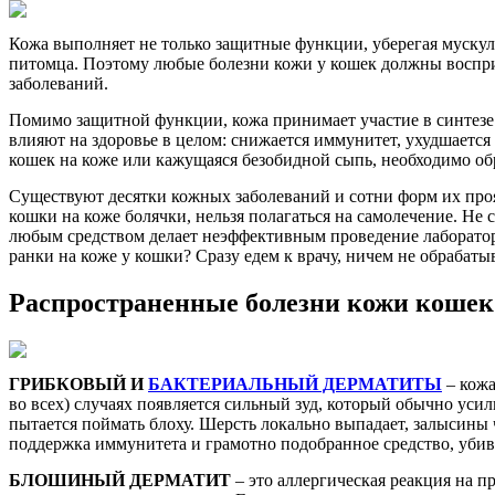
Кожа выполняет не только защитные функции, уберегая мускул
питомца. Поэтому любые болезни кожи у кошек должны восприн
заболеваний.
Помимо защитной функции, кожа принимает участие в синтезе 
влияют на здоровье в целом: снижается иммунитет, ухудшается
кошек на коже или кажущаяся безобидной сыпь, необходимо обр
Существуют десятки кожных заболеваний и сотни форм их проя
кошки на коже болячки, нельзя полагаться на самолечение. Не
любым средством делает неэффективным проведение лабораторн
ранки на коже у кошки? Сразу едем к врачу, ничем не обрабат
Распространенные болезни кожи кошек
ГРИБКОВЫЙ И
БАКТЕРИАЛЬНЫЙ ДЕРМАТИТЫ
– кожа
во всех) случаях появляется сильный зуд, который обычно усил
пытается поймать блоху. Шерсть локально выпадает, залысины 
поддержка иммунитета и грамотно подобранное средство, уби
БЛОШИНЫЙ ДЕРМАТИТ
– это аллергическая реакция на п