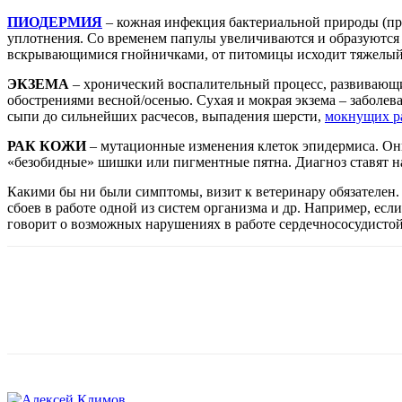
ПИОДЕРМИЯ
– кожная инфекция бактериальной природы (про
уплотнения. Со временем папулы увеличиваются и образуютс
вскрывающимися гнойничками, от питомицы исходит тяжелый н
ЭКЗЕМА
– хронический воспалительный процесс, развивающий
обострениями весной/осенью. Сухая и мокрая экзема – заболев
сыпи до сильнейших расчесов, выпадения шерсти,
мокнущих р
РАК КОЖИ
– мутационные изменения клеток эпидермиса. Онк
«безобидные» шишки или пигментные пятна. Диагноз ставят на
Какими бы ни были симптомы, визит к ветеринару обязателен.
сбоев в работе одной из систем организма и др. Например, ес
говорит о возможных нарушениях в работе сердечнососудистой