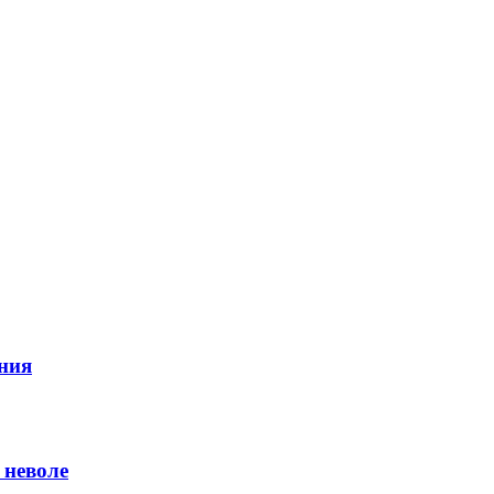
ния
 неволе