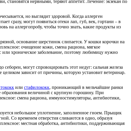
и, становятся нервными, теряют аппетит. Лечение: экзекан по
чесывается, но выглядит здоровой. Когда аллерген
ет сразу, могут появиться отеки лап, губ, век, гортани – в
ровь на аллергопробу, чтобы точно знать, какие продукты из
грязной, основание шерстинок слипается. У кошки корочки на
плексное: очищение кожи, смена рациона, мягкое
с или хроническое заболевание, поэтому любимицу нужно
о себореи, могут спровоцировать этот недуг: сальная железа
ие целиком зависит от причины, которую установит ветеринар.
птококк
или
стафилококк
, проникающий в мельчайшие ранки
ые образования величиной с крупную горошину. При
лексное: смена рациона, иммуностимуляторы, антибиотики,
азуется небольшое уплотнение, заполненное гноем. Прыщик
гной. Со временем отверстия сливаются в одно, образуя
мплексное: местная обработка, антибиотики, поддерживающая