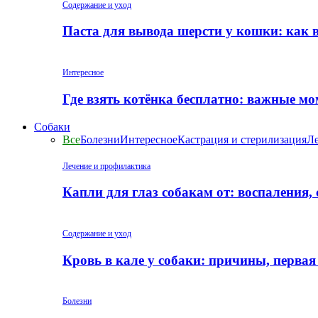
Содержание и уход
Паста для вывода шерсти у кошки: как 
Интересное
Где взять котёнка бесплатно: важные м
Собаки
Все
Болезни
Интересное
Кастрация и стерилизация
Ле
Лечение и профилактика
Капли для глаз собакам от: воспаления,
Содержание и уход
Кровь в кале у собаки: причины, перва
Болезни