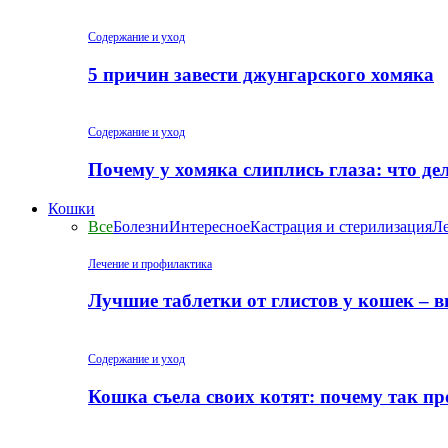
Содержание и уход
5 причин завести джунгарского хомяка
Содержание и уход
Почему у хомяка слиплись глаза: что де
Кошки
Все
Болезни
Интересное
Кастрация и стерилизация
Ле
Лечение и профилактика
Лучшие таблетки от глистов у кошек – 
Содержание и уход
Кошка съела своих котят: почему так пр