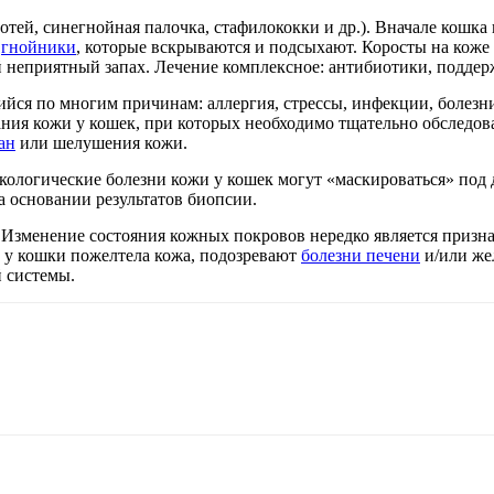
тей, синегнойная палочка, стафилококки и др.). Вначале кошка 
я
гнойники
, которые вскрываются и подсыхают. Коросты на коже
еприятный запах. Лечение комплексное: антибиотики, поддержк
ся по многим причинам: аллергия, стрессы, инфекции, болезни 
ания кожи у кошек, при которых необходимо тщательно обследов
ан
или шелушения кожи.
ологические болезни кожи у кошек могут «маскироваться» под 
 основании результатов биопсии.
 Изменение состояния кожных покровов нередко является призн
ли у кошки пожелтела кожа, подозревают
болезни печени
и/или же
 системы.