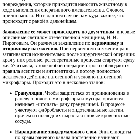
повреждения, которые приходится наносить животному в
ходе выполнения оперативного вмешательства. Словом,
причин много. Но в данном случае нам куда важнее, что
происходит с раной в дальнейшем.
Заживление ее может происходить по двум типам
, впервые
описанные светилом отечественной медицины, Н. И.
Пироговым. Он различал заживление по
первичному и
вторичному натяжению.
При первичном натяжении раны
затягиваются исключительно после хирургической операции:
края у них ровные, регенеративные процессы стартуют сразу
же. Учитывая, в ходе любой операции строго соблюдаются
правила асептики и антисептики, а потому полностью
исключено действие патогенной и условно патогенной
микрофлоры. Проходит это в несколько этапов:
Грануляция.
Чтобы защититься от проникновения в
раневую полость микрофлоры и мусора, организм
начинает «штопать» рану грануляцией. В процессе
участвуют фибробласты и эндотелиальные клетки,
причем из последних вырастают новые кровеносные
сосуды.
Наращивание эпидермального слоя.
Эпителиоциты
по краям раневого канала постепенно начинают