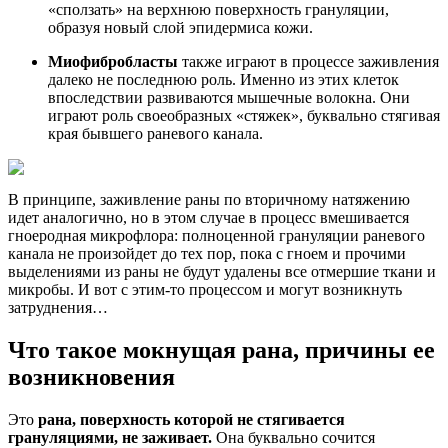
«сползать» на верхнюю поверхность грануляции,
образуя новый слой эпидермиса кожи.
Миофибробласты
также играют в процессе заживления
далеко не последнюю роль. Именно из этих клеток
впоследствии развиваются мышечные волокна. Они
играют роль своеобразных «стяжек», буквально стягивая
края бывшего раневого канала.
В принципе, заживление раны по вторичному натяжению
идет аналогично, но в этом случае в процесс вмешивается
гноеродная микрофлора: полноценной грануляции раневого
канала не произойдет до тех пор, пока с гноем и прочими
выделениями из раны не будут удалены все отмершие ткани и
микробы. И вот с этим-то процессом и могут возникнуть
затруднения…
Что такое мокнущая рана, причины ее
возникновения
Это
рана, поверхность которой
не стягивается
грануляциями, не заживает.
Она буквально сочится