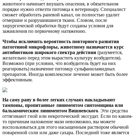
животного начинает внушать опасения, в обязательном
порядке нужно отвезти питомца к ветеринару. Специалист
сможет обработать раневой канал, он полностью удалит
отмершие и разрушившиеся ткани. Словом, после
хирургической обработки будут созданы условия для
заживления по первичному натяжению.
Чтобы исключить вероятность повторного развития
патогенной микрофлоры, животному назначается курс
антибиотиков широкого спектра действия
(разумеется,
желательно перед этом вырастить культуру возбудителя).
Возможно (при условии, что возбудитель будет на них
реагировать) назначение питомцу сульфаниламидных
препаратов. Иногда комплексное лечение может быть более
эффективным.
На саму рану в более легких случаях накладывают
тампоны, пропитанные линиментом синтомицина или
бальзамическим линиментом Вишневского
. Эти средства
оттягивают гной или некротический экссудат. Если по каким-
то причинам наложение мази невозможно, вы можете
воспользоваться для этого насыщенным раствором обычной
поваренной соли или даже сахара. Последний тоже является