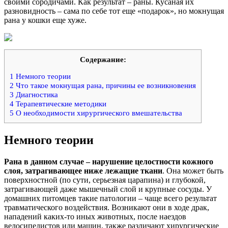
своими сородичами. Как результат – раны. Кусаная их
разновидность – сама по себе тот еще «подарок», но мокнущая
рана у кошки еще хуже.
Содержание:
1
Немного теории
2
Что такое мокнущая рана, причины ее возникновения
3
Диагностика
4
Терапевтические методики
5
О необходимости хирургического вмешательства
Немного теории
Рана в данном случае – нарушение целостности кожного
слоя, затрагивающее ниже лежащие ткани
. Она может быть
поверхностной (по сути, серьезная царапина) и глубокой,
затрагивающей даже мышечный слой и крупные сосуды. У
домашних питомцев такие патологии – чаще всего результат
травматического воздействия. Возникают они в ходе драк,
нападений каких-то иных животных, после наездов
велосипедистов или машин, также различают хирургические