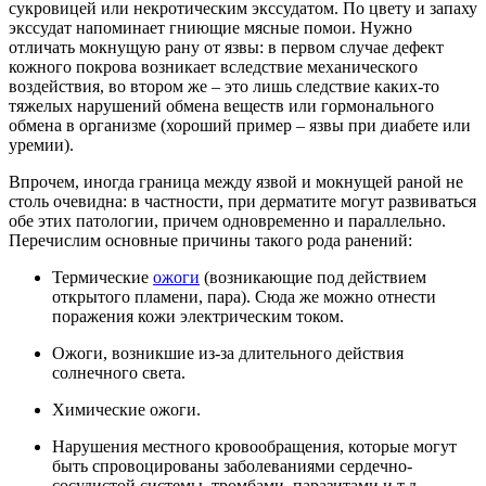
сукровицей или некротическим экссудатом. По цвету и запаху
экссудат напоминает гниющие мясные помои. Нужно
отличать мокнущую рану от язвы: в первом случае дефект
кожного покрова возникает вследствие механического
воздействия, во втором же – это лишь следствие каких-то
тяжелых нарушений обмена веществ или гормонального
обмена в организме (хороший пример – язвы при диабете или
уремии).
Впрочем, иногда граница между язвой и мокнущей раной не
столь очевидна: в частности, при дерматите могут развиваться
обе этих патологии, причем одновременно и параллельно.
Перечислим основные причины такого рода ранений:
Термические
ожоги
(возникающие под действием
открытого пламени, пара). Сюда же можно отнести
поражения кожи электрическим током.
Ожоги, возникшие из-за длительного действия
солнечного света.
Химические ожоги.
Нарушения местного кровообращения, которые могут
быть спровоцированы заболеваниями сердечно-
сосудистой системы, тромбами, паразитами и т.д.