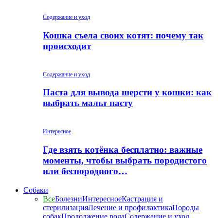
Содержание и уход
Кошка съела своих котят: почему так
происходит
Содержание и уход
Паста для вывода шерсти у кошки: как
выбрать мальт пасту
Интересное
Где взять котёнка бесплатно: важные
моменты, чтобы выбрать породистого
или беспородного…
Собаки
Все
Болезни
Интересное
Кастрация и
стерилизация
Лечение и профилактика
Породы
собак
Продолжение рода
Содержание и уход