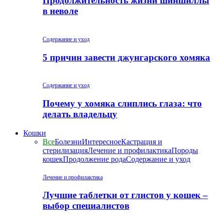
Продолжительность жизни шиншиллы
в неволе
Содержание и уход
5 причин завести джунгарского хомяка
Содержание и уход
Почему у хомяка слиплись глаза: что
делать владельцу
Кошки
Все
Болезни
Интересное
Кастрация и
стерилизация
Лечение и профилактика
Породы
кошек
Продолжение рода
Содержание и уход
Лечение и профилактика
Лучшие таблетки от глистов у кошек –
выбор специалистов