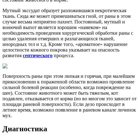
Мутный экссудат образует разложившаяся некротическая
ткань. Сюда же может примешиваться гной, от раны в этом
случае весьма неприятно пахнет. Постоянный, мутный и
вонючий выпот является хорошим «намеком» на
необходимость проведения хирургической обработки раны с
целью удаления отмерших и разлагающихся тканей,
инородных тел и т.д. Кроме того, «ароматное» нарушение
целостности кожного покрова указывает на опасность
развития
септического
процесса.
Поверхность раны при этом липкая и горячая, при малейшем
прикосновении к пораженной области возможно проявление
сильной болевой реакции (особенно, когда повреждение на
шее). Состояние животного может быть тяжелым, кот
подавлен, отказывается от корма (но во многом это зависит от
площади раневой поверхности). Если дело происходит в
летнее время, возможно появление в раневом канале личинок
мух.
Диагностика