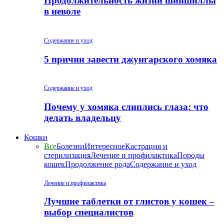
Продолжительность жизни шиншиллы
в неволе
Содержание и уход
5 причин завести джунгарского хомяка
Содержание и уход
Почему у хомяка слиплись глаза: что
делать владельцу
Кошки
Все
Болезни
Интересное
Кастрация и
стерилизация
Лечение и профилактика
Породы
кошек
Продолжение рода
Содержание и уход
Лечение и профилактика
Лучшие таблетки от глистов у кошек –
выбор специалистов