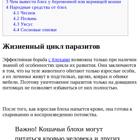
3
Чем вывести блох у беременной или кормящей кошки
4
Народные средства от блох
4.1
Чеснок
4.2
Полынь
4.3
Уксус
4.4
Сосновые опилки
Жизненный цикл паразитов
Эффективная борьба
с блохами
возможна только при наличии
знаний об особенностях цикла их развития. Они заключаются
в том, что на теле животного обитают только взрослые особи,
а их личинки живут в подстилках, щелях, коврах и обивке
мебели. Поэтому уничтожение паразитов только на домашних
питомцах не позволяет избавиться от них полностью.
После того, как взрослая блоха напьется крови, она готова к
спариванию и воспроизведению потомства.
Важно! Кошачьи блохи могут
питаться кровью человека и других