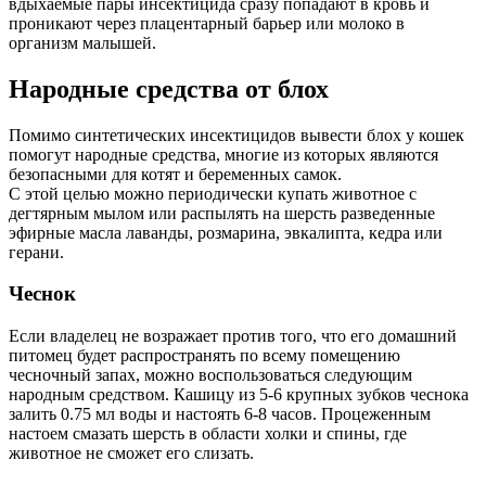
вдыхаемые пары инсектицида сразу попадают в кровь и
проникают через плацентарный барьер или молоко в
организм малышей.
Народные средства от блох
Помимо синтетических инсектицидов вывести блох у кошек
помогут народные средства, многие из которых являются
безопасными для котят и беременных самок.
С этой целью можно периодически купать животное с
дегтярным мылом или распылять на шерсть разведенные
эфирные масла лаванды, розмарина, эвкалипта, кедра или
герани.
Чеснок
Если владелец не возражает против того, что его домашний
питомец будет распространять по всему помещению
чесночный запах, можно воспользоваться следующим
народным средством. Кашицу из 5-6 крупных зубков чеснока
залить 0.75 мл воды и настоять 6-8 часов. Процеженным
настоем смазать шерсть в области холки и спины, где
животное не сможет его слизать.