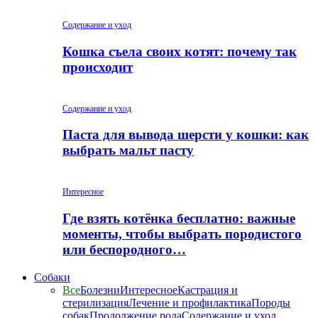
Содержание и уход
Кошка съела своих котят: почему так
происходит
Содержание и уход
Паста для вывода шерсти у кошки: как
выбрать мальт пасту
Интересное
Где взять котёнка бесплатно: важные
моменты, чтобы выбрать породистого
или беспородного…
Собаки
Все
Болезни
Интересное
Кастрация и
стерилизация
Лечение и профилактика
Породы
собак
Продолжение рода
Содержание и уход