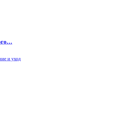
ного…
ие и уход