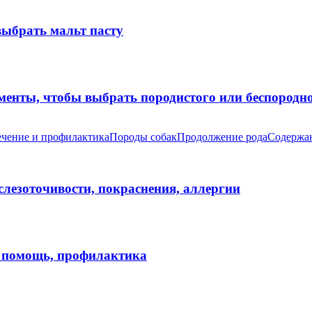
выбрать мальт пасту
оменты, чтобы выбрать породистого или беспород
чение и профилактика
Породы собак
Продолжение рода
Содержан
 слезоточивости, покраснения, аллергии
я помощь, профилактика