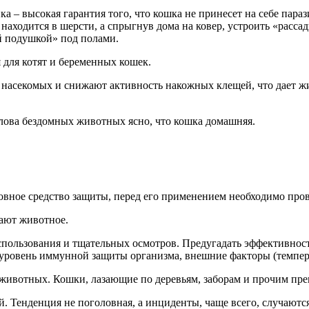
– высокая гарантия того, что кошка не принесет на себе параз
 находится в шерсти, а спрыгнув дома на ковер, устроить «рас
й подушкой» под полами.
для котят и беременных кошек.
насекомых и снижают активность накожных клещей, что дает жи
тлова бездомных животных ясно, что кошка домашняя.
ное средство защиты, перед его применением необходимо прове
ают животное.
спользования и тщательных осмотров. Предугадать эффективност
 уровень иммунной защиты организма, внешние факторы (темпер
животных. Кошки, лазающие по деревьям, заборам и прочим пр
 Тенденция не поголовная, а инциденты, чаще всего, случаются