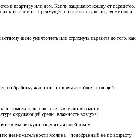
итов в квартиру или дом. Капли защищают кошку от паразитов,
садник кровопийц». Преимущество особо актуально для жителей
вотному шанс уничтожить или стряхнуть паразита до того, как
сти обработку животного каплями от блох и клещей.
ь невозможно, на показатель влияют возраст и
атура окружающей среды, влажность воздуха).
епятствиям рискуют зацепиться ошейником.
 по невнимательности хозяина – подобранный не по возрасту