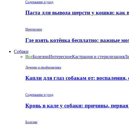
Содержание и уход
Паста для вывода шерсти у кошки: как 
Интересное
Где взять котёнка бесплатно: важные м
Собаки
Все
Болезни
Интересное
Кастрация и стерилизация
Ле
Лечение и профилактика
Капли для глаз собакам от: воспаления,
Содержание и уход
Кровь в кале у собаки: причины, перва
Болезни