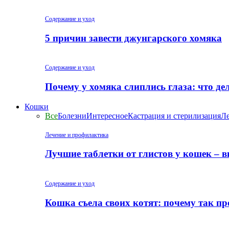
Содержание и уход
5 причин завести джунгарского хомяка
Содержание и уход
Почему у хомяка слиплись глаза: что де
Кошки
Все
Болезни
Интересное
Кастрация и стерилизация
Ле
Лечение и профилактика
Лучшие таблетки от глистов у кошек – 
Содержание и уход
Кошка съела своих котят: почему так пр