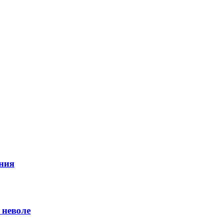
ния
 неволе