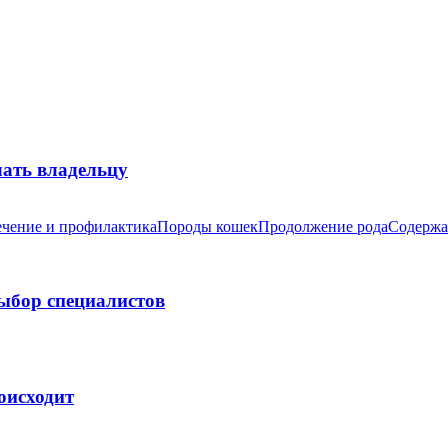
лать владельцу
чение и профилактика
Породы кошек
Продолжение рода
Содержа
выбор специалистов
оисходит