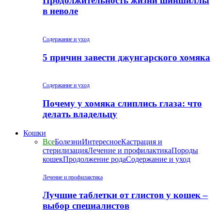
Продолжительность жизни шиншиллы
в неволе
Содержание и уход
5 причин завести джунгарского хомяка
Содержание и уход
Почему у хомяка слиплись глаза: что
делать владельцу
Кошки
Все
Болезни
Интересное
Кастрация и
стерилизация
Лечение и профилактика
Породы
кошек
Продолжение рода
Содержание и уход
Лечение и профилактика
Лучшие таблетки от глистов у кошек –
выбор специалистов