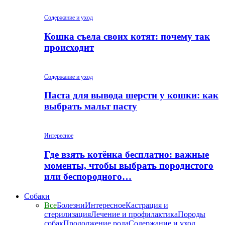
Содержание и уход
Кошка съела своих котят: почему так
происходит
Содержание и уход
Паста для вывода шерсти у кошки: как
выбрать мальт пасту
Интересное
Где взять котёнка бесплатно: важные
моменты, чтобы выбрать породистого
или беспородного…
Собаки
Все
Болезни
Интересное
Кастрация и
стерилизация
Лечение и профилактика
Породы
собак
Продолжение рода
Содержание и уход