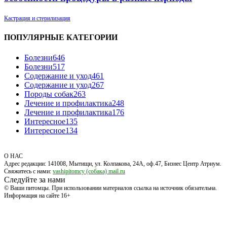
Кастрация и стерилизация
ПОПУЛЯРНЫЕ КАТЕГОРИИ
Болезни
646
Болезни
517
Содержание и уход
461
Содержание и уход
267
Породы собак
263
Лечение и профилактика
248
Лечение и профилактика
176
Интересное
135
Интересное
134
О НАС
Адрес редакции: 141008, Мытищи, ул. Колпакова, 24А, оф.47, Бизнес Центр Атриум.
Свяжитесь с нами:
vashipitomcy (собака) mail.ru
Следуйте за нами
© Ваши питомцы. При использовании материалов ссылка на источник обязательна.
Информация на сайте 16+