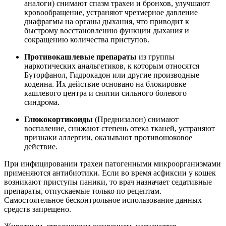
аналоги) снимают спазм трахеи и бронхов, улучшают
кровообращение, устраняют чрезмерное давление
диафрагмы на органы дыхания, что приводит к
быстрому восстановлению функции дыхания и
сокращению количества приступов.
Противокашлевые препараты
из группы
наркотических анальгетиков, к которым относятся
Буторфанол, Гидрокадон или другие производные
кодеина. Их действие основано на блокировке
кашлевого центра и снятии сильного болевого
синдрома.
Глюкокортикоиды
(Преднизалон) снимают
воспаление, снижают степень отека тканей, устраняют
признаки аллергии, оказывают противошоковое
действие.
При инфицировании трахеи патогенными микроорганизмами
применяются антибиотики. Если во время асфиксии у кошек
возникают приступы паники, то врач назначает седативные
препараты, отпускаемые только по рецептам.
Самостоятельное бесконтрольное использование данных
средств запрещено.