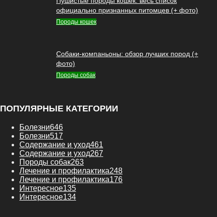
Пушистые породы кошек: весь список
официально признанных питомцев (+ фото)
Породы кошек
Собаки-компаньоны: обзор лучших пород (+
фото)
Породы собак
ПОПУЛЯРНЫЕ КАТЕГОРИИ
Болезни
646
Болезни
517
Содержание и уход
461
Содержание и уход
267
Породы собак
263
Лечение и профилактика
248
Лечение и профилактика
176
Интересное
135
Интересное
134