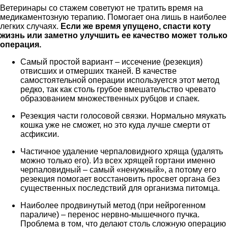
Ветеринары со стажем советуют не тратить время на
медикаментозную терапию. Помогает она лишь в наиболее
легких случаях.
Если же время упущено, спасти коту
жизнь или заметно улучшить ее качество может только
операция.
Самый простой вариант – иссечение (резекция)
отвисших и отмерших тканей. В качестве
самостоятельной операции используется этот метод
редко, так как столь грубое вмешательство чревато
образованием множественных рубцов и спаек.
Резекция части голосовой связки. Нормально мяукать
кошка уже не сможет, но это куда лучше смерти от
асфиксии.
Частичное удаление черпаловидного хряща (удалять
можно только его). Из всех хрящей гортани именно
черпаловидный – самый «ненужный», а потому его
резекция помогает восстановить просвет органа без
существенных последствий для организма питомца.
Наиболее продвинутый метод (при нейрогенном
параличе) – перенос нервно-мышечного пучка.
Проблема в том, что делают столь сложную операцию