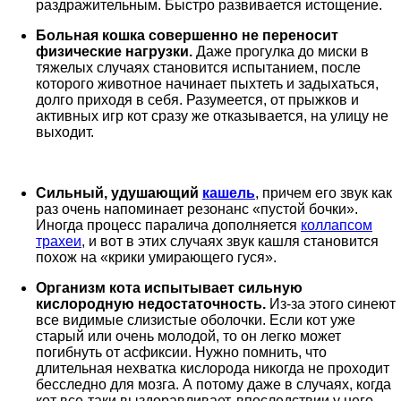
раздражительным. Быстро развивается истощение.
Больная кошка совершенно не переносит
физические нагрузки.
Даже прогулка до миски в
тяжелых случаях становится испытанием, после
которого животное начинает пыхтеть и задыхаться,
долго приходя в себя. Разумеется, от прыжков и
активных игр кот сразу же отказывается, на улицу не
выходит.
Сильный, удушающий
кашель
, причем его звук как
раз очень напоминает резонанс «пустой бочки».
Иногда процесс паралича дополняется
коллапсом
трахеи
, и вот в этих случаях звук кашля становится
похож на «крики умирающего гуся».
Организм кота испытывает сильную
кислородную недостаточность.
Из-за этого синеют
все видимые слизистые оболочки. Если кот уже
старый или очень молодой, то он легко может
погибнуть от асфиксии. Нужно помнить, что
длительная нехватка кислорода никогда не проходит
бесследно для мозга. А потому даже в случаях, когда
кот все-таки выздоравливает, впоследствии у него