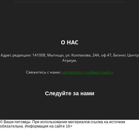
О НАС
Адрес редакции: 141008, Мытищи, ул. Колпакова, 24А, оф.47, Бизнес Центр
Атриум.
Свяжитесь с нами:
vashipitomcy (собака) mail.ru
Следуйте за нами
© Ваши питомцы. При использовании материалов ссылка на источник
обязательна. Информация на сайте 16+