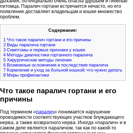
дыхания, потенциально очень опасна удушьем и гибелью
питомца. Паралич гортани встречается нечасто, но его
появление доставляет владельцам и кошке множество
проблем.
Содержание:
1
Что такое паралич гортани и его причины
2
Виды паралича гортани
3
Симптомы и первые признаки у кошек
4
Методы диагностики гортанного паралича
5
Хирургические методы лечения
6
Возможные осложнения и последствия паралича
7
Кормление и уход за больной кошкой: что нужно делать
8
Меры профилактики
Что такое паралич гортани и его
причины
Под термином «
паралич
» понимается нарушение
проводимости соответствующих участков блуждающего
нерва, а также возвратного нерва. Иногда «паралич» и в
самом деле является параличом, так как по какой-то