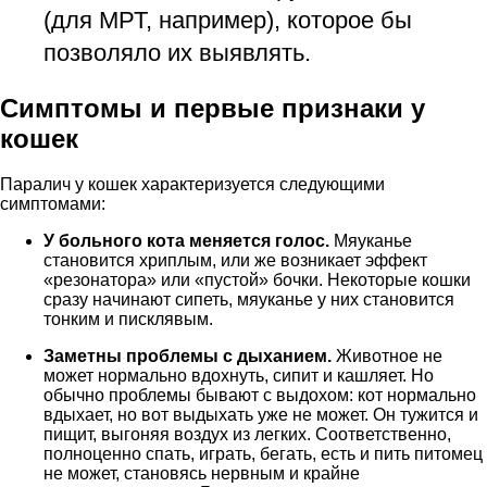
(для МРТ, например), которое бы
позволяло их выявлять.
Симптомы и первые признаки у
кошек
Паралич у кошек характеризуется следующими
симптомами:
У больного кота меняется голос.
Мяуканье
становится хриплым, или же возникает эффект
«резонатора» или «пустой» бочки. Некоторые кошки
сразу начинают сипеть, мяуканье у них становится
тонким и писклявым.
Заметны проблемы с дыханием.
Животное не
может нормально вдохнуть, сипит и кашляет. Но
обычно проблемы бывают с выдохом: кот нормально
вдыхает, но вот выдыхать уже не может. Он тужится и
пищит, выгоняя воздух из легких. Соответственно,
полноценно спать, играть, бегать, есть и пить питомец
не может, становясь нервным и крайне