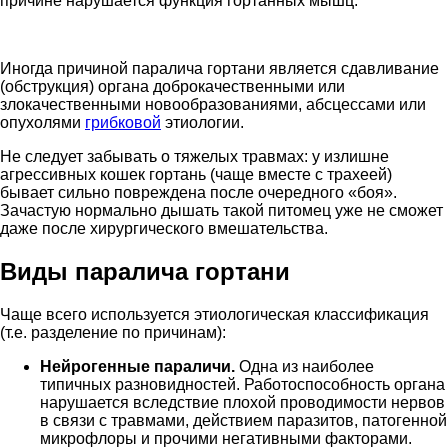
причине нарушается функция гортанных мышц.
Иногда причиной паралича гортани является сдавливание
(обструкция) органа доброкачественными или
злокачественными новообразованиями, абсцессами или
опухолями
грибковой
этиологии.
Не следует забывать о тяжелых травмах: у излишне
агрессивных кошек гортань (чаще вместе с трахеей)
бывает сильно повреждена после очередного «боя».
Зачастую нормально дышать такой питомец уже не сможет
даже после хирургического вмешательства.
Виды паралича гортани
Чаще всего используется этиологическая классификация
(т.е. разделение по причинам):
Нейрогенные параличи.
Одна из наиболее
типичных разновидностей. Работоспособность органа
нарушается вследствие плохой проводимости нервов
в связи с травмами, действием паразитов, патогенной
микрофлоры и прочими негативными факторами.