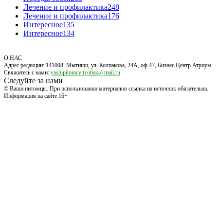
Лечение и профилактика
248
Лечение и профилактика
176
Интересное
135
Интересное
134
О НАС
Адрес редакции: 141008, Мытищи, ул. Колпакова, 24А, оф.47, Бизнес Центр Атриум.
Свяжитесь с нами:
vashipitomcy (собака) mail.ru
Следуйте за нами
© Ваши питомцы. При использовании материалов ссылка на источник обязательна.
Информация на сайте 16+