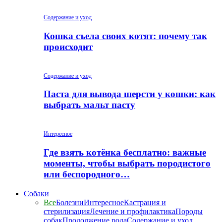
Содержание и уход
Кошка съела своих котят: почему так
происходит
Содержание и уход
Паста для вывода шерсти у кошки: как
выбрать мальт пасту
Интересное
Где взять котёнка бесплатно: важные
моменты, чтобы выбрать породистого
или беспородного…
Собаки
Все
Болезни
Интересное
Кастрация и
стерилизация
Лечение и профилактика
Породы
собак
Продолжение рода
Содержание и уход