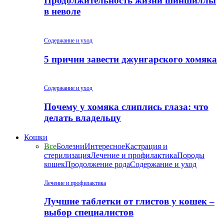
Продолжительность жизни шиншиллы
в неволе
Содержание и уход
5 причин завести джунгарского хомяка
Содержание и уход
Почему у хомяка слиплись глаза: что
делать владельцу
Кошки
Все
Болезни
Интересное
Кастрация и
стерилизация
Лечение и профилактика
Породы
кошек
Продолжение рода
Содержание и уход
Лечение и профилактика
Лучшие таблетки от глистов у кошек –
выбор специалистов