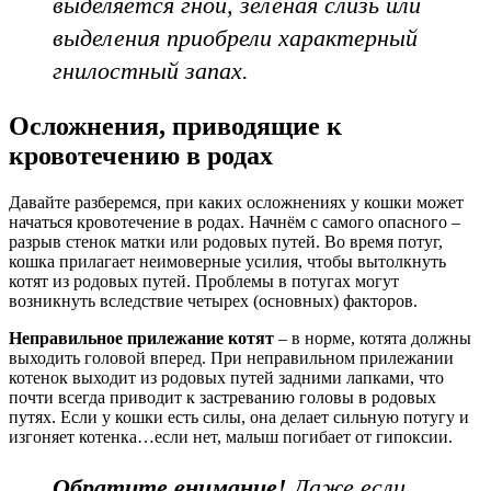
выделяется гной, зеленая слизь или
выделения приобрели характерный
гнилостный запах.
Осложнения, приводящие к
кровотечению в родах
Давайте разберемся, при каких осложнениях у кошки может
начаться кровотечение в родах. Начнём с самого опасного –
разрыв стенок матки или родовых путей. Во время потуг,
кошка прилагает неимоверные усилия, чтобы вытолкнуть
котят из родовых путей. Проблемы в потугах могут
возникнуть вследствие четырех (основных) факторов.
Неправильное прилежание котят
– в норме, котята должны
выходить головой вперед. При неправильном прилежании
котенок выходит из родовых путей задними лапками, что
почти всегда приводит к застреванию головы в родовых
путях. Если у кошки есть силы, она делает сильную потугу и
изгоняет котенка…если нет, малыш погибает от гипоксии.
Обратите внимание!
Даже если