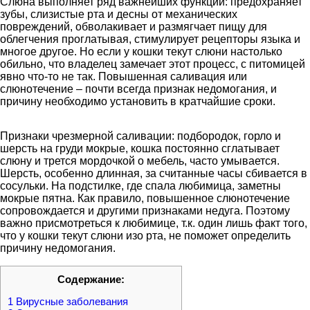
Слюна выполняет ряд важнейших функций: предохраняет
зубы, слизистые рта и десны от механических
повреждений, обволакивает и размягчает пищу для
облегчения проглатывая, стимулирует рецепторы языка и
многое другое. Но если у кошки текут слюни настолько
обильно, что владелец замечает этот процесс, с питомицей
явно что-то не так. Повышенная саливация или
слюнотечение – почти всегда признак недомогания, и
причину необходимо установить в кратчайшие сроки.
Признаки чрезмерной саливации: подбородок, горло и
шерсть на груди мокрые, кошка постоянно сглатывает
слюну и трется мордочкой о мебель, часто умывается.
Шерсть, особенно длинная, за считанные часы сбивается в
сосульки. На подстилке, где спала любимица, заметны
мокрые пятна. Как правило, повышенное слюнотечение
сопровождается и другими признаками недуга. Поэтому
важно присмотреться к любимице, т.к. один лишь факт того,
что у кошки текут слюни изо рта, не поможет определить
причину недомогания.
Содержание:
1
Вирусные заболевания