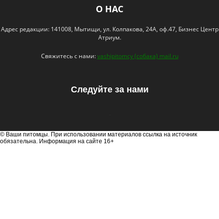
О НАС
Адрес редакции: 141008, Мытищи, ул. Колпакова, 24А, оф.47, Бизнес Центр
Атриум.
Свяжитесь с нами:
vashipitomcy (собака) mail.ru
Следуйте за нами
© Ваши питомцы. При использовании материалов ссылка на источник
обязательна. Информация на сайте 16+