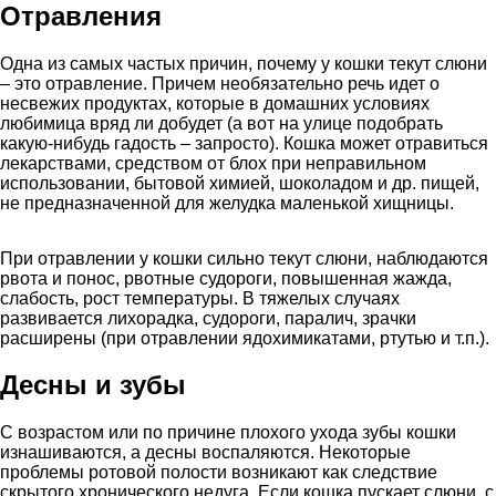
Отравления
Одна из самых частых причин, почему у кошки текут слюни
– это отравление. Причем необязательно речь идет о
несвежих продуктах, которые в домашних условиях
любимица вряд ли добудет (а вот на улице подобрать
какую-нибудь гадость – запросто). Кошка может отравиться
лекарствами, средством от блох при неправильном
использовании, бытовой химией, шоколадом и др. пищей,
не предназначенной для желудка маленькой хищницы.
При отравлении у кошки сильно текут слюни, наблюдаются
рвота и понос, рвотные судороги, повышенная жажда,
слабость, рост температуры. В тяжелых случаях
развивается лихорадка, судороги, паралич, зрачки
расширены (при отравлении ядохимикатами, ртутью и т.п.).
Десны и зубы
С возрастом или по причине плохого ухода зубы кошки
изнашиваются, а десны воспаляются. Некоторые
проблемы ротовой полости возникают как следствие
скрытого хронического недуга. Если кошка пускает слюни, с