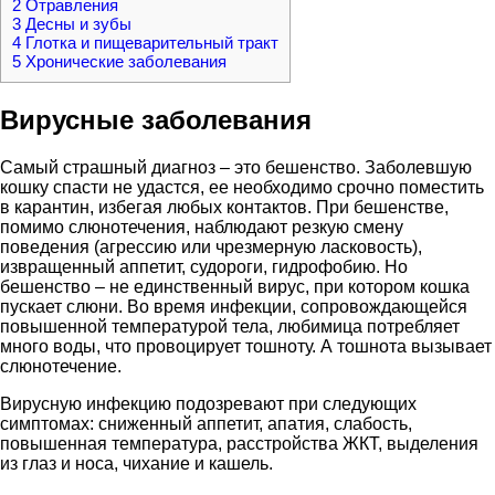
2
Отравления
3
Десны и зубы
4
Глотка и пищеварительный тракт
5
Хронические заболевания
Вирусные заболевания
Самый страшный диагноз – это бешенство. Заболевшую
кошку спасти не удастся, ее необходимо срочно поместить
в карантин, избегая любых контактов. При бешенстве,
помимо слюнотечения, наблюдают резкую смену
поведения (агрессию или чрезмерную ласковость),
извращенный аппетит, судороги, гидрофобию. Но
бешенство – не единственный вирус, при котором кошка
пускает слюни. Во время инфекции, сопровождающейся
повышенной температурой тела, любимица потребляет
много воды, что провоцирует тошноту. А тошнота вызывает
слюнотечение.
Вирусную инфекцию подозревают при следующих
симптомах: сниженный аппетит, апатия, слабость,
повышенная температура, расстройства ЖКТ, выделения
из глаз и носа, чихание и кашель.