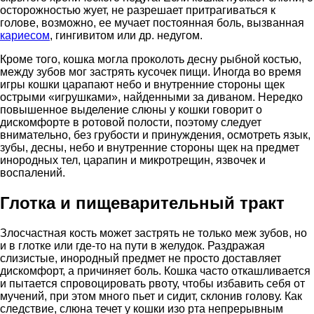
осторожностью жует, не разрешает притрагиваться к
голове, возможно, ее мучает постоянная боль, вызванная
кариесом
, гингивитом или др. недугом.
Кроме того, кошка могла проколоть десну рыбной костью,
между зубов мог застрять кусочек пищи. Иногда во время
игры кошки царапают небо и внутренние стороны щек
острыми «игрушками», найденными за диваном. Нередко
повышенное выделение слюны у кошки говорит о
дискомфорте в ротовой полости, поэтому следует
внимательно, без грубости и принуждения, осмотреть язык,
зубы, десны, небо и внутренние стороны щек на предмет
инородных тел, царапин и микротрещин, язвочек и
воспалений.
Глотка и пищеварительный тракт
Злосчастная кость может застрять не только меж зубов, но
и в глотке или где-то на пути в желудок. Раздражая
слизистые, инородный предмет не просто доставляет
дискомфорт, а причиняет боль. Кошка часто откашливается
и пытается спровоцировать рвоту, чтобы избавить себя от
мучений, при этом много пьет и сидит, склонив голову. Как
следствие, слюна течет у кошки изо рта непрерывным