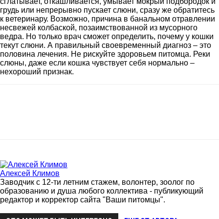
сглатывает, откашливается, умывает мокрый подбородок и
грудь или непрерывно пускает слюни, сразу же обратитесь
к ветеринару. Возможно, причина в банальном отравлении
несвежей колбаской, позаимствованной из мусорного
ведра. Но только врач сможет определить, почему у кошки
текут слюни. А правильный своевременный диагноз – это
половина лечения. Не рискуйте здоровьем питомца. Реки
слюны, даже если кошка чувствует себя нормально –
нехороший признак.
Алексей Климов
Заводчик c 12-ти летним стажем, волонтер, зоолог по
образованию и душа любого коллектива - публикующий
редактор и корректор сайта "Ваши питомцы".