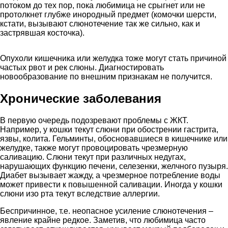
потоком до тех пор, пока любимица не срыгнет или не
протолкнет глубже инородный предмет (комочки шерсти,
кстати, вызывают слюнотечение так же сильно, как и
застрявшая косточка).
Опухоли кишечника или желудка тоже могут стать причиной
частых рвот и рек слюны. Диагностировать
новообразование по внешним признакам не получится.
Хронические заболевания
В первую очередь подозревают проблемы с ЖКТ.
Например, у кошки текут слюни при обострении гастрита,
язвы, колита. Гельминты, обосновавшиеся в кишечнике или
желудке, также могут провоцировать чрезмерную
саливацию. Слюни текут при различных недугах,
нарушающих функцию печени, селезенки, желчного пузыря.
Диабет вызывает жажду, а чрезмерное потребление воды
может привести к повышенной саливации. Иногда у кошки
слюни изо рта текут вследствие аллергии.
Беспричинное, т.е. неопасное усиление слюнотечения –
явление крайне редкое. Заметив, что любимица часто