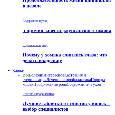
Продолжительность жизни шиншиллы
в неволе
Содержание и уход
5 причин завести джунгарского хомяка
Содержание и уход
Почему у хомяка слиплись глаза: что
делать владельцу
Кошки
Все
Болезни
Интересное
Кастрация и
стерилизация
Лечение и профилактика
Породы
кошек
Продолжение рода
Содержание и уход
Лечение и профилактика
Лучшие таблетки от глистов у кошек –
выбор специалистов