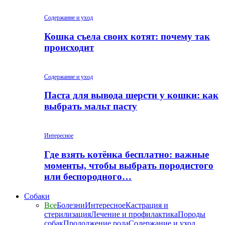
Содержание и уход
Кошка съела своих котят: почему так
происходит
Содержание и уход
Паста для вывода шерсти у кошки: как
выбрать мальт пасту
Интересное
Где взять котёнка бесплатно: важные
моменты, чтобы выбрать породистого
или беспородного…
Собаки
Все
Болезни
Интересное
Кастрация и
стерилизация
Лечение и профилактика
Породы
собак
Продолжение рода
Содержание и уход