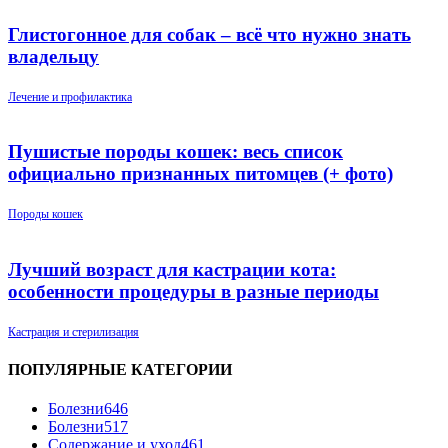
Глистогонное для собак – всё что нужно знать
владельцу
Лечение и профилактика
Пушистые породы кошек: весь список
официально признанных питомцев (+ фото)
Породы кошек
Лучший возраст для кастрации кота:
особенности процедуры в разные периоды
Кастрация и стерилизация
ПОПУЛЯРНЫЕ КАТЕГОРИИ
Болезни
646
Болезни
517
Содержание и уход
461