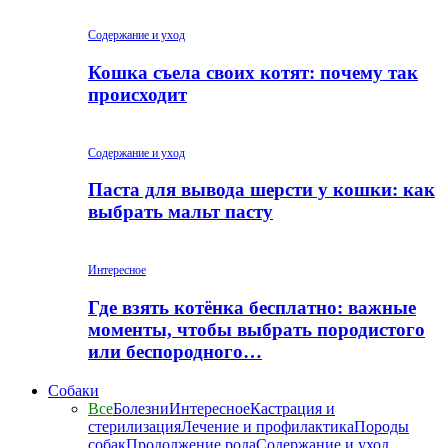
Содержание и уход
Кошка съела своих котят: почему так
происходит
Содержание и уход
Паста для вывода шерсти у кошки: как
выбрать мальт пасту
Интересное
Где взять котёнка бесплатно: важные
моменты, чтобы выбрать породистого
или беспородного…
Собаки
Все
Болезни
Интересное
Кастрация и
стерилизация
Лечение и профилактика
Породы
собак
Продолжение рода
Содержание и уход