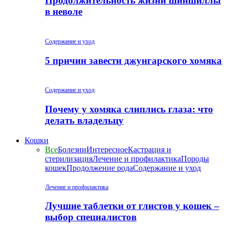
Продолжительность жизни шиншиллы
в неволе
Содержание и уход
5 причин завести джунгарского хомяка
Содержание и уход
Почему у хомяка слиплись глаза: что
делать владельцу
Кошки
Все
Болезни
Интересное
Кастрация и
стерилизация
Лечение и профилактика
Породы
кошек
Продолжение рода
Содержание и уход
Лечение и профилактика
Лучшие таблетки от глистов у кошек –
выбор специалистов