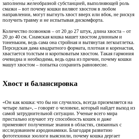
заполнены желеобразной субстанцией, выполняющей роль
смазки – вот почему кошки виляют хвостом в любом
направлении, могут выгнуть хвост вверх или вбок, не рискуя
получить травму и не испытывая дискомфорта.
Количество позвонков – от 20 до 27 штук, длина хвоста – от
20 до 40 см. Сиамская кошка машет хвостом длинным и
тоненьким, ведь сама она стройная и вытянутая легкоатлетка.
Персидская дама квадратного формата, плотная и коренастая,
хвастается толстым и коротковатым хвостом. Такая гармония
очевидна и необходима, ведь одна из причин, почему кошки
машут хвостом – попытка сохранить равновесие.
Хвост и балансировка
«Он как кошка: что бы ни случилось, всегда приземляется на
четыре лапы», – говорят о человеке, который найдет выход из
самой затруднительной ситуации. Ученые всего мира
пристально изучают эту способность кошек и даже
применяют полученные знания в областях, связанных с
исследованием аэродинамики. Благодаря развитию
фототехники зоологи выяснили, почему кошка дергает