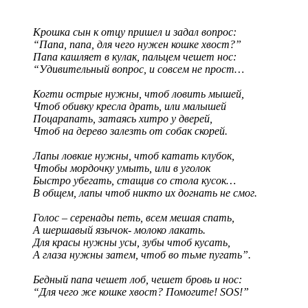
Крошка сын к отцу пришел и задал вопрос:
“Папа, папа, для чего нужен кошке хвост?”
Папа кашляет в кулак, пальцем чешет нос:
“Удивительный вопрос, и совсем не прост…
Когти острые нужны, чтоб ловить мышей,
Чтоб обивку кресла драть, или малышей
Поцарапать, затаясь хитро у дверей,
Чтоб на дерево залезть от собак скорей.
Лапы ловкие нужны, чтоб катать клубок,
Чтобы мордочку умыть, или в уголок
Быстро убегать, стащив со стола кусок…
В общем, лапы чтоб никто их догнать не смог.
Голос – серенады петь, всем мешая спать,
А шершавый язычок- молоко лакать.
Для красы нужны усы, зубы чтоб кусать,
А глаза нужны затем, чтоб во тьме пугать”.
Бедный папа чешет лоб, чешет бровь и нос:
“Для чего же кошке хвост? Помогите! SOS!”