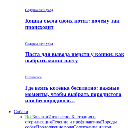
Содержание и уход
Кошка съела своих котят: почему так
происходит
Содержание и уход
Паста для вывода шерсти у кошки: как
выбрать мальт пасту
Интересное
Где взять котёнка бесплатно: важные
моменты, чтобы выбрать породистого
или беспородного…
Собаки
Все
Болезни
Интересное
Кастрация и
стерилизация
Лечение и профилактика
Породы
собак
Продолжение рода
Содержание и уход