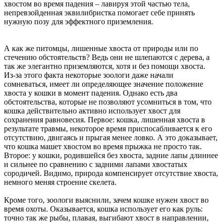
хвостом во время падения – лавируя этой частью тела,
непревзойденная эквилибристка помогает себе принять
нужную позу для эффектного приземления.
А как же питомцы, лишенные хвоста от природы или по
стечению обстоятельств? Ведь они не шлепаются с дерева, а
так же элегантно приземляются, хотя и без помощи хвоста.
Из-за этого факта некоторые зоологи даже начали
сомневаться, имеет ли определяющее значение положение
хвоста у кошки в момент падения. Однако есть два
обстоятельства, которые не позволяют усомниться в том, что
кошка действительно активно использует хвост для
сохранения равновесия. Первое: кошка, лишенная хвоста в
результате травмы, некоторое время приспосабливается к его
отсутствию, двигаясь и прыгая менее ловко. А это доказывает,
что кошка машет хвостом во время прыжка не просто так.
Второе: у кошки, родившейся без хвоста, задние лапы длиннее
и сильнее по сравнению с задними лапами хвостатых
сородичей. Видимо, природа компенсирует отсутствие хвоста,
немного меняя строение скелета.
Кроме того, зоологи выяснили, зачем кошке нужен хвост во
время охоты. Оказывается, кошка использует его как руль:
точно так же рыбы, плавая, выгибают хвост в направлении,