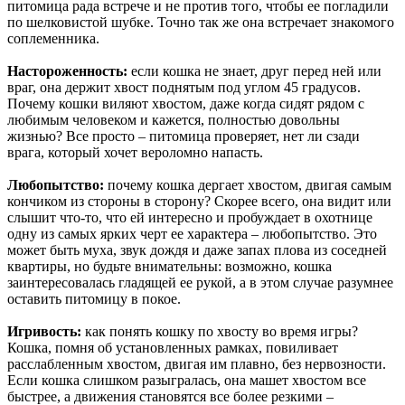
питомица рада встрече и не против того, чтобы ее погладили
по шелковистой шубке. Точно так же она встречает знакомого
соплеменника.
Настороженность:
если кошка не знает, друг перед ней или
враг, она держит хвост поднятым под углом 45 градусов.
Почему кошки виляют хвостом, даже когда сидят рядом с
любимым человеком и кажется, полностью довольны
жизнью? Все просто – питомица проверяет, нет ли сзади
врага, который хочет вероломно напасть.
Любопытство:
почему кошка дергает хвостом, двигая самым
кончиком из стороны в сторону? Скорее всего, она видит или
слышит что-то, что ей интересно и пробуждает в охотнице
одну из самых ярких черт ее характера – любопытство. Это
может быть муха, звук дождя и даже запах плова из соседней
квартиры, но будьте внимательны: возможно, кошка
заинтересовалась гладящей ее рукой, а в этом случае разумнее
оставить питомицу в покое.
Игривость:
как понять кошку по хвосту во время игры?
Кошка, помня об установленных рамках, повиливает
расслабленным хвостом, двигая им плавно, без нервозности.
Если кошка слишком разыгралась, она машет хвостом все
быстрее, а движения становятся все более резкими –