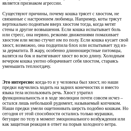
является признаком агрессии.
Существуют причины, почему кошка трясет с хвостом, не
связанные с настроением любимца. Например, коты трясут
вертикально поднятым вверх хвостом тогда, когда метят
стены и другие возвышения. Если кошка испытывает боль
или стресс, она нервно, резкими движениями помахивает
хвостом или мелко стучит им по полу. Если кошка кусает свой
хвост, возможно, она подцепила блох или испытывает зуд из-
за дерматита. В жару, особенно длинношерстные питомцы,
валятся на бок и вытягивают хвост во всю длину. Холодным
вечером кошка уютно оборачивает себя хвостом, стараясь
уменьшить теплоотдачу.
Это интересно:
когда-то и у человека был хвост, но наши
предки научились ходить на задних конечностях и вместо
языка тела использовать речь. Хвост утратил
функциональность и в ходе эволюции почти совсем исчез –
остался лишь небольшой рудимент, называемый копчиком.
Наши предки умели ощетинивать шерсть подобно кошкам. Но
сегодня от этой способности остались только мурашки,
бегущие по телу в момент эмоционального возбуждения или
как защитная реакция в ответ на порыв холодного ветра.