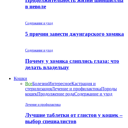
Продолжительность жизни шиншиллы
в неволе
Содержание и уход
5 причин завести джунгарского хомяка
Содержание и уход
Почему у хомяка слиплись глаза: что
делать владельцу
Кошки
Все
Болезни
Интересное
Кастрация и
стерилизация
Лечение и профилактика
Породы
кошек
Продолжение рода
Содержание и уход
Лечение и профилактика
Лучшие таблетки от глистов у кошек –
выбор специалистов