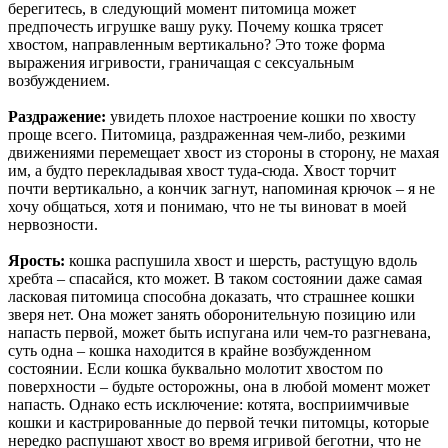
берегитесь, в следующий момент питомица может
предпочесть игрушке вашу руку. Почему кошка трясет
хвостом, направленным вертикально? Это тоже форма
выражения игривости, граничащая с сексуальным
возбуждением.
Раздражение:
увидеть плохое настроение кошки по хвосту
проще всего. Питомица, раздраженная чем-либо, резкими
движениями перемещает хвост из стороны в сторону, не махая
им, а будто перекладывая хвост туда-сюда. Хвост торчит
почти вертикально, а кончик загнут, напоминая крючок – я не
хочу общаться, хотя и понимаю, что не ты виноват в моей
нервозности.
Ярость:
кошка распушила хвост и шерсть, растущую вдоль
хребта – спасайся, кто может. В таком состоянии даже самая
ласковая питомица способна доказать, что страшнее кошки
зверя нет. Она может занять оборонительную позицию или
напасть первой, может быть испугана или чем-то разгневана,
суть одна – кошка находится в крайне возбужденном
состоянии. Если кошка буквально молотит хвостом по
поверхности – будьте осторожны, она в любой момент может
напасть. Однако есть исключение: котята, восприимчивые
кошки и кастрированные до первой течки питомцы, которые
нередко распушают хвост во время игривой беготни, что не