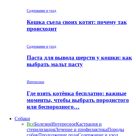
Содержание и уход
Кошка съела своих котят: почему так
происходит
Содержание и уход
Паста для вывода шерсти у кошки: как
выбрать мальт пасту
Интересное
Где взять котёнка бесплатно: важные
моменты, чтобы выбрать породистого
или беспородного…
Собаки
Все
Болезни
Интересное
Кастрация и
стерилизация
Лечение и профилактика
Породы
собак
Продолжение рода
Содержание и уход