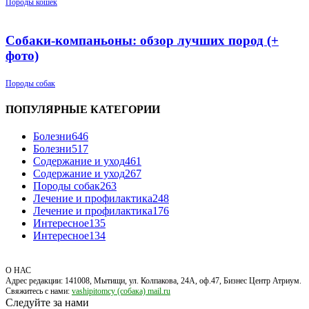
Породы кошек
Собаки-компаньоны: обзор лучших пород (+
фото)
Породы собак
ПОПУЛЯРНЫЕ КАТЕГОРИИ
Болезни
646
Болезни
517
Содержание и уход
461
Содержание и уход
267
Породы собак
263
Лечение и профилактика
248
Лечение и профилактика
176
Интересное
135
Интересное
134
О НАС
Адрес редакции: 141008, Мытищи, ул. Колпакова, 24А, оф.47, Бизнес Центр Атриум.
Свяжитесь с нами:
vashipitomcy (собака) mail.ru
Следуйте за нами