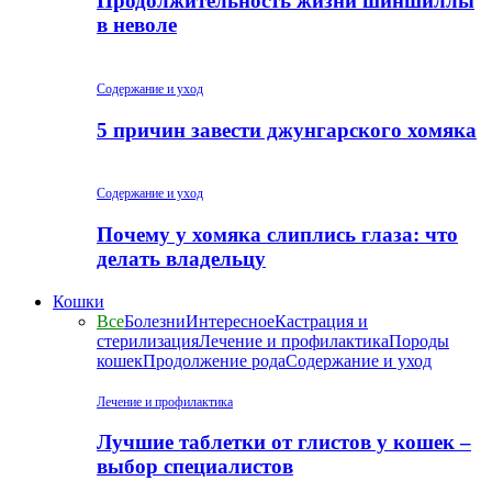
Продолжительность жизни шиншиллы
в неволе
Содержание и уход
5 причин завести джунгарского хомяка
Содержание и уход
Почему у хомяка слиплись глаза: что
делать владельцу
Кошки
Все
Болезни
Интересное
Кастрация и
стерилизация
Лечение и профилактика
Породы
кошек
Продолжение рода
Содержание и уход
Лечение и профилактика
Лучшие таблетки от глистов у кошек –
выбор специалистов