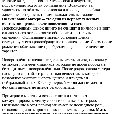
Многие владельцы говорят: «моя собака целуется»,
подразумевая под этим облизывание. Возможно, вы
удивитесь, но облизывая человека или сородича, собака
далеко не всегда испытывает положительные эмоции.
Облизывание матери – это один из первых телесных
контактов щенка, после появления на свет.
Новорождённый щенок ничего не слышит и ничего не видит,
однако у него остро развито обоняние и тактильные
ощущения. Облизывание матери согревает щенка,
стимулирует его кровообращение и пищеварение. Сразу после
рождения облизывание приобретает еще и гигиенические
характер.
Новорождённые щенки не должны иметь запаха, поскольку
он может привлечь хищников, которые не прочь пообедать
беззащитными новорождёнными. После родов, слюна матери
насыщается антибактериальными веществами, которые
позволяют очистить шерсть щенков и придать ей
нейтральный запах. К слову, первый месяц жизни моча и
фекалии щенков не имеют резкого запаха.
Примерно в месячном возрасте щенки начинают
коммуницировать между собой и общаться с матерью.
Облизывание в этот период занимает не последнюю роль,
позволяя выразить привязанность и нежные чувства.
Мать