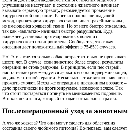
улучшения не наступает, и состояние животного начинает
вызывать серьезную тревогу, рекомендуется проведение
хирургической операции. Ранее использовали щадящий
метод, при котором хирург восстанавливал трахейные кольца
из имеющейся хрящевой ткани. Но от него быстро отказались,
так как «заплатки» начинали быстро разрушаться. Куда
надежнее установка протезированных колец из
хирургического полипропилена. Сообщается, что такая
операция дает положительный эффект в 75-85% случаев.
Но! Это касается только собак, возраст которых не превышает
шести лет. В случае, если животное более старое, результаты
операции не столь радужны. В принципе, если пес старый,
настоятельно рекомендуется держать его на поддерживающей,
медикаментозной терапии. Несколько лет животное наверняка
прожить сможет. Исход же операции в преклонном возрасте –
дело практически не прогнозируемое, возможно всякое. Так
что стоит постараться потянуть на медикаментах подольше.
Вот как лечить пса, который страдает от коллапса трахеи.
Послеоперационный уход за животным
А что же хозяева? Что они могут сделать для облегчения
состояния своего любимого питомца? Во-первых, вам следует