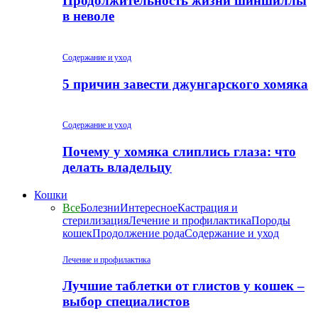
Продолжительность жизни шиншиллы
в неволе
Содержание и уход
5 причин завести джунгарского хомяка
Содержание и уход
Почему у хомяка слиплись глаза: что
делать владельцу
Кошки
Все
Болезни
Интересное
Кастрация и
стерилизация
Лечение и профилактика
Породы
кошек
Продолжение рода
Содержание и уход
Лечение и профилактика
Лучшие таблетки от глистов у кошек –
выбор специалистов