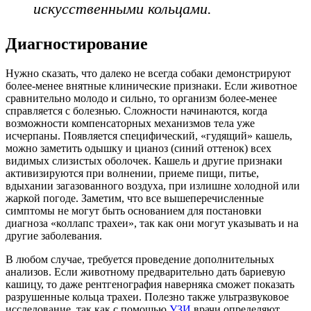
искусственными кольцами.
Диагностирование
Нужно сказать, что далеко не всегда собаки демонстрируют
более-менее внятные клинические признаки. Если животное
сравнительно молодо и сильно, то организм более-менее
справляется с болезнью. Сложности начинаются, когда
возможности компенсаторных механизмов тела уже
исчерпаны. Появляется специфический, «гудящий» кашель,
можно заметить одышку и цианоз (синий оттенок) всех
видимых слизистых оболочек. Кашель и другие признаки
активизируются при волнении, приеме пищи, питье,
вдыхании загазованного воздуха, при излишне холодной или
жаркой погоде. Заметим, что все вышеперечисленные
симптомы не могут быть основанием для постановки
диагноза «коллапс трахеи», так как они могут указывать и на
другие заболевания.
В любом случае, требуется проведение дополнительных
анализов. Если животному предварительно дать бариевую
кашицу, то даже рентгенография наверняка сможет показать
разрушенные кольца трахеи. Полезно также ультразвуковое
исследование, так как с помощью
УЗИ
врачи определяют