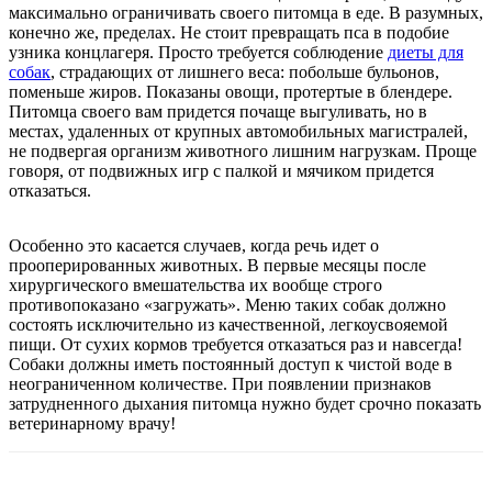
максимально ограничивать своего питомца в еде. В разумных,
конечно же, пределах. Не стоит превращать пса в подобие
узника концлагеря. Просто требуется соблюдение
диеты для
собак
, страдающих от лишнего веса: побольше бульонов,
поменьше жиров. Показаны овощи, протертые в блендере.
Питомца своего вам придется почаще выгуливать, но в
местах, удаленных от крупных автомобильных магистралей,
не подвергая организм животного лишним нагрузкам. Проще
говоря, от подвижных игр с палкой и мячиком придется
отказаться.
Особенно это касается случаев, когда речь идет о
прооперированных животных. В первые месяцы после
хирургического вмешательства их вообще строго
противопоказано «загружать». Меню таких собак должно
состоять исключительно из качественной, легкоусвояемой
пищи. От сухих кормов требуется отказаться раз и навсегда!
Собаки должны иметь постоянный доступ к чистой воде в
неограниченном количестве. При появлении признаков
затрудненного дыхания питомца нужно будет срочно показать
ветеринарному врачу!