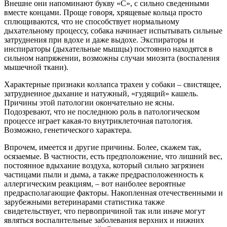
Внешне они напоминают букву «С», с сильно сведенными
вместе концами. Проще говоря, хрящевые кольца просто
сплющиваются, что не способствует нормальному
дыхательному процессу, собака начинает испытывать сильные
затруднения при вдохе и даже выдохе. Экспираторы и
инспираторы (дыхательные мышцы) постоянно находятся в
сильном напряжении, возможны случаи миозита (воспаления
мышечной ткани).
Характерные признаки коллапса трахеи у собаки – свистящее,
затрудненное дыхание и натужный, «гудящий» кашель.
Причины этой патологии окончательно не ясны.
Подозревают, что не последнюю роль в патологическом
процессе играет какая-то внутриклеточная патология.
Возможно, генетического характера.
Впрочем, имеется и другие причины. Более, скажем так,
осязаемые. В частности, есть предположение, что лишний вес,
постоянное вдыхание воздуха, который сильно загрязнен
частицами пыли и дыма, а также предрасположенность к
аллергическим реакциям, – вот наиболее вероятные
предрасполагающие факторы. Накопленная отечественными и
зарубежными ветеринарами статистика также
свидетельствует, что первопричиной так или иначе могут
являться воспалительные заболевания верхних и нижних