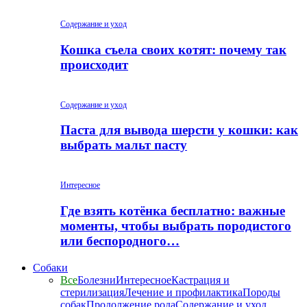
Содержание и уход
Кошка съела своих котят: почему так
происходит
Содержание и уход
Паста для вывода шерсти у кошки: как
выбрать мальт пасту
Интересное
Где взять котёнка бесплатно: важные
моменты, чтобы выбрать породистого
или беспородного…
Собаки
Все
Болезни
Интересное
Кастрация и
стерилизация
Лечение и профилактика
Породы
собак
Продолжение рода
Содержание и уход