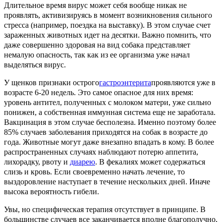
Длительное время вирус может себя вообще никак не
проявлять, активизируясь в момент возникновения сильного
стресса (например, поездка на выставку). В этом случае счет
зараженных животных идет на десятки. Важно помнить, что
даже совершенно здоровая на вид собака представляет
немалую опасность, так как из ее организма уже начал
выделяться вирус.
У щенков признаки острого
гастроэнтерита
проявляются уже в
возрасте 6-20 недель. Это самое опасное для них время:
уровень антител, полученных с молоком матери, уже сильно
понижен, а собственная иммунная система еще не заработала.
Вакцинация в этом случае бесполезна. Именно поэтому более
85% случаев заболевания приходятся на собак в возрасте до
года. Животные могут даже внезапно впадать в кому. В более
распространенных случаях наблюдают потерю аппетита,
лихорадку, рвоту и
диарею
. В фекалиях может содержаться
слизь и кровь. Если своевременно начать лечение, то
выздоровление наступает в течение нескольких дней. Иначе
высока вероятность гибели.
Увы, но специфическая терапия отсутствует в принципе. В
большинстве случаев все заканчивается вполне благополучно,