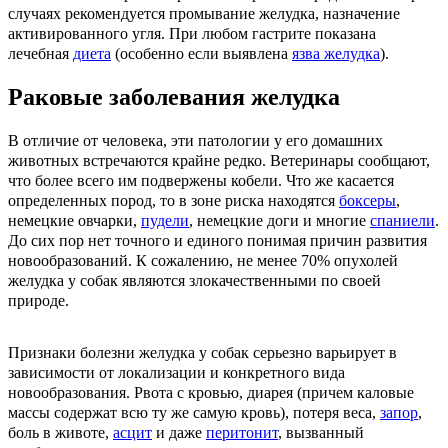
случаях рекомендуется промывание желудка, назначение
активированного угля. При любом гастрите показана
лечебная
диета
(особенно если выявлена
язва желудка
).
Раковые заболевания желудка
В отличие от человека, эти патологии у его домашних
животных встречаются крайне редко. Ветеринары сообщают,
что более всего им подвержены кобели. Что же касается
определенных пород, то в зоне риска находятся
боксеры
,
немецкие овчарки,
пудели
, немецкие доги и многие
спаниели
.
До сих пор нет точного и единого понимая причин развития
новообразований. К сожалению, не менее 70% опухолей
желудка у собак являются злокачественными по своей
природе.
Признаки болезни желудка у собак серьезно варьирует в
зависимости от локализации и конкретного вида
новообразования. Рвота с кровью, диарея (причем каловые
массы содержат всю ту же самую кровь), потеря веса,
запор
,
боль в животе,
асцит
и даже
перитонит
, вызванный