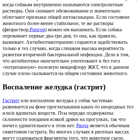
когда собакам внутривенно назначаются электролитные
растворы. Они снимают обезвоживание и значительно
облегчают признаки общей интоксикации. Если состояние
животного более-менее стабильное, те же растворы
(физраствор,
Рингер
) можно им выпаивать. Если собака
переживает первые два-три дня, то она, как правило,
выживает. Антибиотикотерапию стараются задействовать
только в тех случаях, когда слишком высока вероятность
развития вторичной бактериальной инфекции. Дело в том,
что антибиотики окончательно уничтожают и без того
«потрепанную» полезную микрофлору ЖКТ, что в данном
случае плохо сказывается на общем состоянии животного.
Воспаление желудка (гастрит)
Гастрит
или воспаление желудка у собак частенько
развивается на фоне проглатывания каких-то инородных тел
или/и ядовитых веществ. Псы нередко подвержены
склонности поедания всякой дряни на прогулках, так что
ничего удивительного в этом нет.
Рвота
является обычным
симптомом гастрита. Во многих случаях в рвотных массах
могут содержаться фрагменты того, что животное съело.