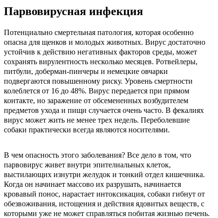
Парвовирусная инфекция
Потенциально смертельная патология, которая особенно
опасна для щенков и молодых животных. Вирус достаточно
устойчив к действию негативных факторов среды, может
сохранять вирулентность несколько месяцев. Ротвейлеры,
питбули, доберман-пинчеры и немецкие овчарки
подвергаются повышенному риску. Уровень смертности
колеблется от 16 до 48%. Вирус передается при прямом
контакте, но заражение от обсемененных возбудителем
предметов ухода и пищи случается очень часто. В фекалиях
вирус может жить не менее трех недель. Переболевшие
собаки практически всегда являются носителями.
В чем опасность этого заболевания? Все дело в том, что
парвовирус живет внутри эпителиальных клеток,
выстилающих изнутри желудок и тонкий отдел кишечника.
Когда он начинает массово их разрушать, начинается
кровавый понос, нарастает интоксикация, собаки гибнут от
обезвоживания, истощения и действия ядовитых веществ, с
которыми уже не может справляться побитая жизнью печень.