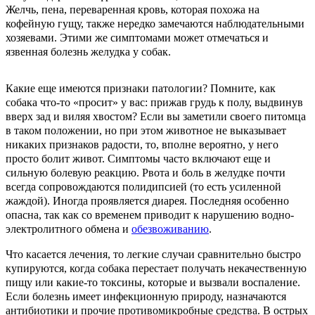
Желчь, пена, переваренная кровь, которая похожа на
кофейную гущу, также нередко замечаются наблюдательными
хозяевами. Этими же симптомами может отмечаться и
язвенная болезнь желудка у собак.
Какие еще имеются признаки патологии? Помните, как
собака что-то «просит» у вас: прижав грудь к полу, выдвинув
вверх зад и виляя хвостом? Если вы заметили своего питомца
в таком положении, но при этом животное не выказывает
никаких признаков радости, то, вполне вероятно, у него
просто болит живот. Симптомы часто включают еще и
сильную болевую реакцию. Рвота и боль в желудке почти
всегда сопровождаются полидипсией (то есть усиленной
жаждой). Иногда проявляется диарея. Последняя особенно
опасна, так как со временем приводит к нарушению водно-
электролитного обмена и
обезвоживанию
.
Что касается лечения, то легкие случаи сравнительно быстро
купируются, когда собака перестает получать некачественную
пищу или какие-то токсины, которые и вызвали воспаление.
Если болезнь имеет инфекционную природу, назначаются
антибиотики и прочие противомикробные средства. В острых