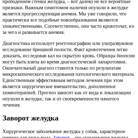
прободением стенки желудка, – вот далеко не все вероятные
признаки. Важным симптомом наличия опухоли в желудке
является прогрессирующая анемия. Мы уже говорили, что
практически все подобные новообразования являются
злокачественными. Соответственно, они часто кровоточат, из-
за чего и развивается анемия.
Диагностика использует рентгенографию или ультразвуковое
исследование брюшной полости. Факт кровотечения легко
доказать, исследовав кал на скрытую кровь. Образцы биопсии
могут быть взяты во время диагностической лапаротомии.
Окончательный диагноз ставится только по результатам
микроскопического исследования патологического материала.
Единственным эффективным методом лечения при этом
является хирургическое вмешательство, дополненное
химиотерапией. Прогноз зависит как от вида и локализации
опухоли в желудке, так и от своевременности начатого
лечения.
Заворот желудка
Хирургическое заболевание желудка у собак, характерное
именно для этого вида.
Заворот
– это скручивание желудка