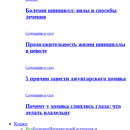
Болезни шиншилл: виды и способы
лечения
Содержание и уход
Продолжительность жизни шиншиллы
в неволе
Содержание и уход
5 причин завести джунгарского хомяка
Содержание и уход
Почему у хомяка слиплись глаза: что
делать владельцу
Кошки
Все
Болезни
Интересное
Кастрация и