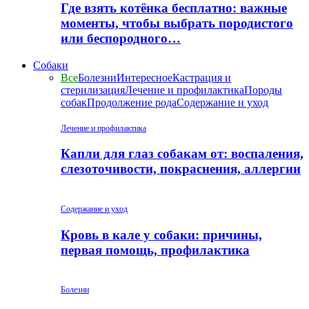
Где взять котёнка бесплатно: важные
моменты, чтобы выбрать породистого
или беспородного…
Собаки
Все
Болезни
Интересное
Кастрация и
стерилизация
Лечение и профилактика
Породы
собак
Продолжение рода
Содержание и уход
Лечение и профилактика
Капли для глаз собакам от: воспаления,
слезоточивости, покраснения, аллергии
Содержание и уход
Кровь в кале у собаки: причины,
первая помощь, профилактика
Болезни