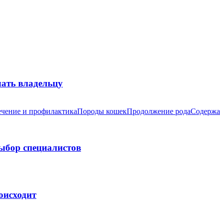
лать владельцу
чение и профилактика
Породы кошек
Продолжение рода
Содержа
выбор специалистов
оисходит