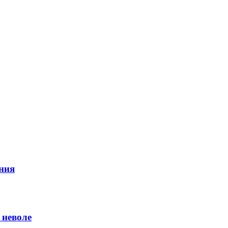
ния
 неволе