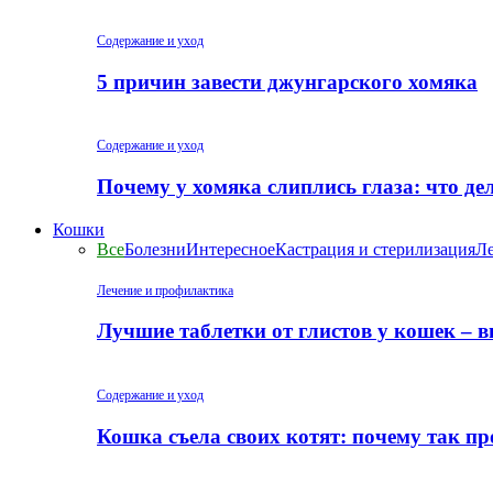
Содержание и уход
5 причин завести джунгарского хомяка
Содержание и уход
Почему у хомяка слиплись глаза: что де
Кошки
Все
Болезни
Интересное
Кастрация и стерилизация
Ле
Лечение и профилактика
Лучшие таблетки от глистов у кошек – 
Содержание и уход
Кошка съела своих котят: почему так пр