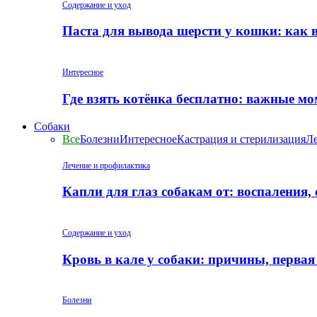
Содержание и уход
Паста для вывода шерсти у кошки: как 
Интересное
Где взять котёнка бесплатно: важные м
Собаки
Все
Болезни
Интересное
Кастрация и стерилизация
Ле
Лечение и профилактика
Капли для глаз собакам от: воспаления,
Содержание и уход
Кровь в кале у собаки: причины, перва
Болезни