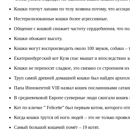
Кошки топчут лапами по телу хозяина потому, что ассоции
Нестерилизованные кошки более агрессивные.
Общение с кошкой снижает частоту сердцебиения, что по
Кошки обожают высоту.
Кошки могут воспроизводить около 100 звуков, собаки – т
Екатеринбургский кот Кузя спас мышат и впоследствии за
Кошки не переносят сладкое, это связано со строением и
Труп самой древней домашней кошки был найден археоло
Папа Иннокентий VIII назвал кошек посланниками сатан
В средневековой Европе суеверные люди сжигали кошек в
Кот по кличке ” Felicette” был первым котом, которого о
Когда кошки трутся об ноги людей – это не только прояв
Самый большой кошачий помёт – 19 котят.