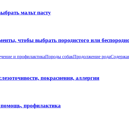
выбрать мальт пасту
оменты, чтобы выбрать породистого или беспород
чение и профилактика
Породы собак
Продолжение рода
Содержан
 слезоточивости, покраснения, аллергии
я помощь, профилактика