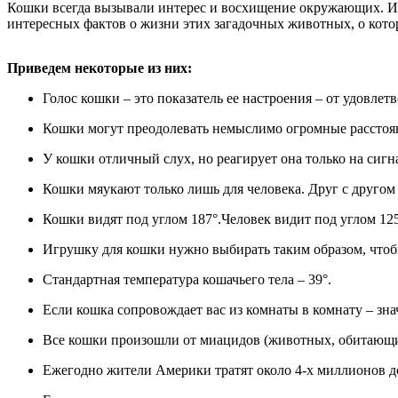
Кошки всегда вызывали интерес и восхищение окружающих. Их
интересных фактов о жизни этих загадочных животных, о кот
Приведем некоторые из них:
Голос кошки – это показатель ее настроения – от удовле
Кошки могут преодолевать немыслимо огромные расстоян
У кошки отличный слух, но реагирует она только на сигн
Кошки мяукают только лишь для человека. Друг с другом
Кошки видят под углом 187°.Человек видит под углом 125
Игрушку для кошки нужно выбирать таким образом, чтобы
Стандартная температура кошачьего тела – 39°.
Если кошка сопровождает вас из комнаты в комнату – зна
Все кошки произошли от миацидов (животных, обитающих
Ежегодно жители Америки тратят около 4-х миллионов до