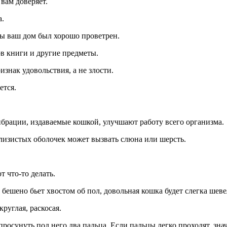
 вам доверяет.
а.
бы ваш дом был хорошо проветрен.
в книги и другие предметы.
изнак удовольствия, а не злости.
ется.
брации, издаваемые кошкой, улучшают работу всего организма.
лизистых оболочек может вызвать слюна или шерсть.
 что-то делать.
 бешено бьет хвостом об пол, довольная кошка будет слегка шеве
руглая, раскосая.
осунуть под него два пальца. Если пальцы легко проходят, знач