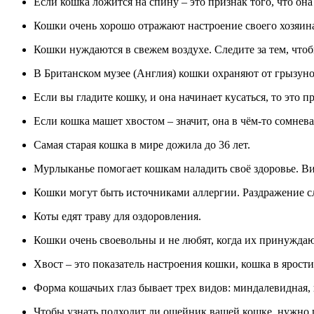
Если кошка ложится на спину – это признак того, что она
Кошки очень хорошо отражают настроение своего хозяин
Кошки нуждаются в свежем воздухе. Следите за тем, что
В Британском музее (Англия) кошки охраняют от грызуно
Если вы гладите кошку, и она начинает кусаться, то это пр
Если кошка машет хвостом – значит, она в чём-то сомнева
Самая старая кошка в мире дожила до 36 лет.
Мурлыканье помогает кошкам наладить своё здоровье. Ви
Кошки могут быть источниками аллергии. Раздражение с
Коты едят траву для оздоровления.
Кошки очень своевольны и не любят, когда их принуждают
Хвост – это показатель настроения кошки, кошка в ярости
Форма кошачьих глаз бывает трех видов: миндалевидная, к
Чтобы узнать подходит ли ошейник вашей кошке, нужно пр