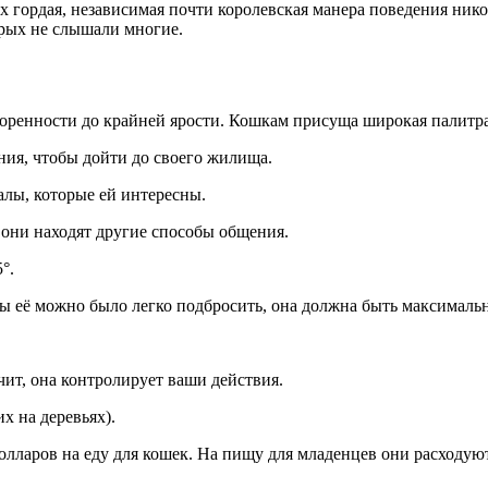
 гордая, независимая почти королевская манера поведения ник
орых не слышали многие.
творенности до крайней ярости. Кошкам присуща широкая палитра
ия, чтобы дойти до своего жилища.
алы, которые ей интересны.
 они находят другие способы общения.
°.
 её можно было легко подбросить, она должна быть максимально
чит, она контролирует ваши действия.
 на деревьях).
лларов на еду для кошек. На пищу для младенцев они расходую