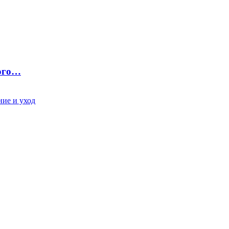
ного…
ие и уход