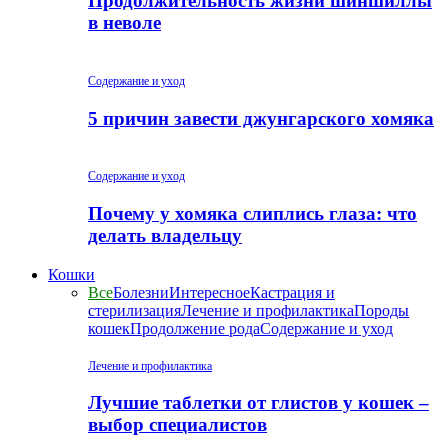
Продолжительность жизни шиншиллы
в неволе
Содержание и уход
5 причин завести джунгарского хомяка
Содержание и уход
Почему у хомяка слиплись глаза: что
делать владельцу
Кошки
Все
Болезни
Интересное
Кастрация и
стерилизация
Лечение и профилактика
Породы
кошек
Продолжение рода
Содержание и уход
Лечение и профилактика
Лучшие таблетки от глистов у кошек –
выбор специалистов