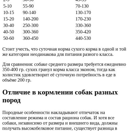
5-10
55-90
70-130
10-15
90-140
130-170
15-20
140-200
170-230
30-40
250-300
330-360
40-50
300-360
350-420
50-60
360-450
440-530
Стоит учесть, что суточная норма сухого корма в одной и той
же категории неодинакова для питания разного класса.
Для сравнения: собаке среднего размера требуется ежедневно
350-400 гр. сухих гранул корма класса эконом, тогда как
холистик удовлетворит её суточную потребность в еде в
объёме 200 гр.
Отличие в кормлении собак разных
пород
Породные особенности накладывают отпечаток на
составление режима и состав рациона собак. И хотя все
собаки, независимо от размера и внешнего вида, должны
получать высокобелковое питание, существует разница в