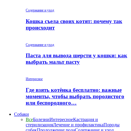
Содержание и уход
Кошка съела своих котят: почему так
происходит
Содержание и уход
Паста для вывода шерсти у кошки: как
выбрать мальт пасту
Интересное
Где взять котёнка бесплатно: важные
моменты, чтобы выбрать породистого
или беспородного…
Собаки
Все
Болезни
Интересное
Кастрация и
стерилизация
Лечение и профилактика
Породы
собак
Продолжение рода
Содержание и уход