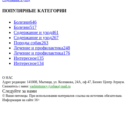
Содержание и уход
ПОПУЛЯРНЫЕ КАТЕГОРИИ
Болезни
646
Болезни
517
Содержание и уход
461
Содержание и уход
267
Породы собак
263
Лечение и профилактика
248
Лечение и профилактика
176
Интересное
135
Интересное
134
О НАС
Адрес редакции: 141008, Мытищи, ул. Колпакова, 24А, оф.47, Бизнес Центр Атриум.
Свяжитесь с нами:
vashipitomcy (собака) mail.ru
Следуйте за нами
© Ваши питомцы. При использовании материалов ссылка на источник обязательна.
Информация на сайте 16+