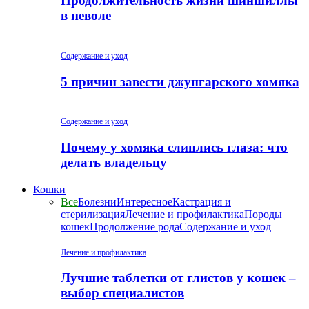
Продолжительность жизни шиншиллы
в неволе
Содержание и уход
5 причин завести джунгарского хомяка
Содержание и уход
Почему у хомяка слиплись глаза: что
делать владельцу
Кошки
Все
Болезни
Интересное
Кастрация и
стерилизация
Лечение и профилактика
Породы
кошек
Продолжение рода
Содержание и уход
Лечение и профилактика
Лучшие таблетки от глистов у кошек –
выбор специалистов