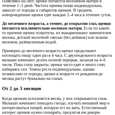
Появляясь на свет, щенки питаются молозивом матери в
течение 1–3 дней. Частота приема пищи индивидуальна,
зависит от породы и габаритов щенков. В среднем,
новорожденные щенки едят каждые 2–4 часа в течение суток.
До месячного возраста, а точнее, до открытия глаз, щенки
питаются исключительно молоком матери.
Если по какой-
то причине щенки осиротели, их выкармливают заменителем
молока, детской молочной смесью (без добавок) или козьим
молоком, разбавленным водой.
Примерно до месячного возраста щенки продолжают
поглощать пищу один раз в 4 часа. С двухнедельного возраста
малыши начинают делать ночной перерыв, засыпая на 4–6
часов. Пока глаза закрыты, щенки часто едят и много спят,
набираясь сил. Темпы роста индивидуальны, однако
независимо от породы, щенки в возрасте от рождения до
месяца растут буквально на глазах.
От 2 до 3 месяцев
Когда щенкам исполняется месяц, у них открываются глаза.
Малыши начинают покидать гнездо, изучать внешний мир и
интересоваться пищей, которую ест их мать. Естественный
интерес щенков нужно поощрять, предлагая им докорм.