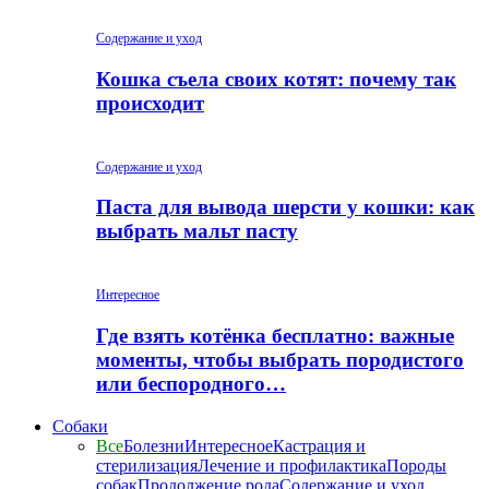
Содержание и уход
Кошка съела своих котят: почему так
происходит
Содержание и уход
Паста для вывода шерсти у кошки: как
выбрать мальт пасту
Интересное
Где взять котёнка бесплатно: важные
моменты, чтобы выбрать породистого
или беспородного…
Собаки
Все
Болезни
Интересное
Кастрация и
стерилизация
Лечение и профилактика
Породы
собак
Продолжение рода
Содержание и уход