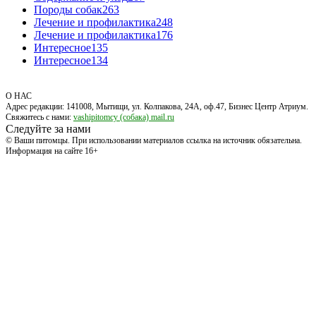
Породы собак
263
Лечение и профилактика
248
Лечение и профилактика
176
Интересное
135
Интересное
134
О НАС
Адрес редакции: 141008, Мытищи, ул. Колпакова, 24А, оф.47, Бизнес Центр Атриум.
Свяжитесь с нами:
vashipitomcy (собака) mail.ru
Следуйте за нами
© Ваши питомцы. При использовании материалов ссылка на источник обязательна.
Информация на сайте 16+