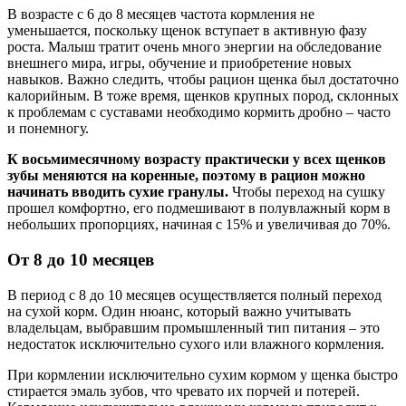
В возрасте с 6 до 8 месяцев частота кормления не
уменьшается, поскольку щенок вступает в активную фазу
роста. Малыш тратит очень много энергии на обследование
внешнего мира, игры, обучение и приобретение новых
навыков. Важно следить, чтобы рацион щенка был достаточно
калорийным. В тоже время, щенков крупных пород, склонных
к проблемам с суставами необходимо кормить дробно – часто
и понемногу.
К восьмимесячному возрасту практически у всех щенков
зубы меняются на коренные, поэтому в рацион можно
начинать вводить сухие гранулы.
Чтобы переход на сушку
прошел комфортно, его подмешивают в полувлажный корм в
небольших пропорциях, начиная с 15% и увеличивая до 70%.
От 8 до 10 месяцев
В период с 8 до 10 месяцев осуществляется полный переход
на сухой корм. Один нюанс, который важно учитывать
владельцам, выбравшим промышленный тип питания – это
недостаток исключительно сухого или влажного кормления.
При кормлении исключительно сухим кормом у щенка быстро
стирается эмаль зубов, что чревато их порчей и потерей.