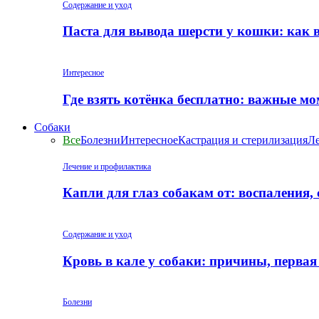
Содержание и уход
Паста для вывода шерсти у кошки: как 
Интересное
Где взять котёнка бесплатно: важные м
Собаки
Все
Болезни
Интересное
Кастрация и стерилизация
Ле
Лечение и профилактика
Капли для глаз собакам от: воспаления,
Содержание и уход
Кровь в кале у собаки: причины, перва
Болезни