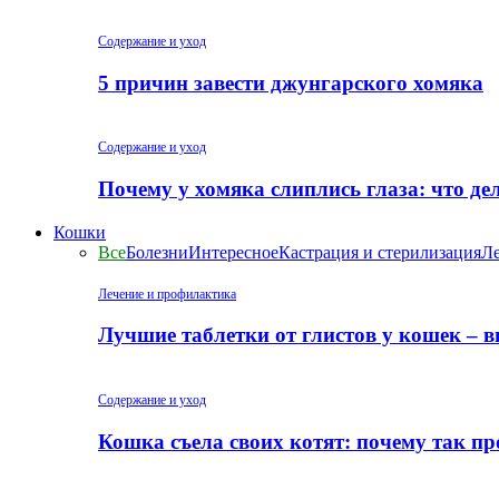
Содержание и уход
5 причин завести джунгарского хомяка
Содержание и уход
Почему у хомяка слиплись глаза: что де
Кошки
Все
Болезни
Интересное
Кастрация и стерилизация
Ле
Лечение и профилактика
Лучшие таблетки от глистов у кошек – 
Содержание и уход
Кошка съела своих котят: почему так пр