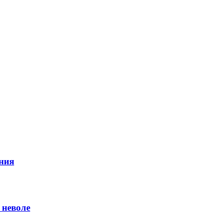
ния
 неволе