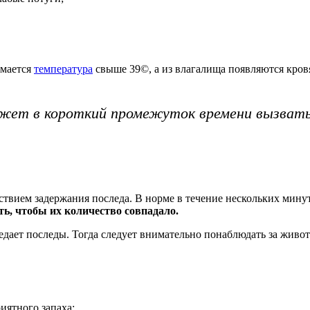
имается
температура
свыше 39©, а из влагалища появляются кро
жет в короткий промежуток времени вызват
твием задержания последа. В норме в течение нескольких минут
ь, чтобы их количество совпадало.
едает последы. Тогда следует внимательно понаблюдать за живот
иятного запаха;