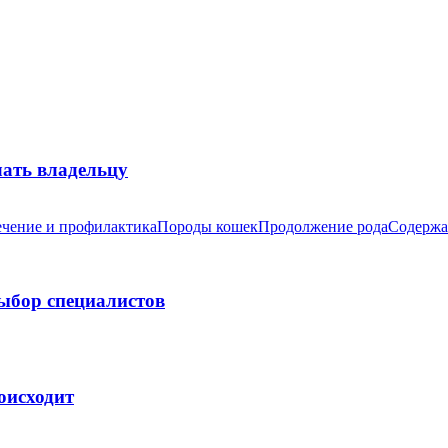
лать владельцу
чение и профилактика
Породы кошек
Продолжение рода
Содержа
выбор специалистов
оисходит