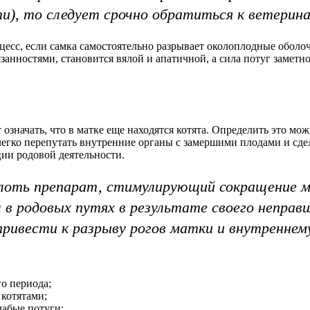
), то следует срочно обратиться к ветерина
цесс, если самка самостоятельно разрывает околоплодные оболо
занностями, становится вялой и апатичной, а сила потуг заметн
 означать, что в матке еще находятся котята. Определить это м
легко перепутать внутренние органы с замершими плодами и сд
ии родовой деятельности.
олоть препарат, стимулирующий сокращение ма
 в родовых путях в результате своего неправ
привести к разрыву рогов матки и внутреннем
го периода;
 котятами;
абые потуги;