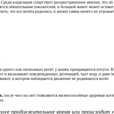
. Среди владельцев существует распространенное мнение, что об
яется обязательным показателем, и большой живот может остава
ть, что все котята родились, и жизни самки ничего не угрожает
к
я одного или нескольких котят, у кошки прекращаются потуги. 
ит и вылизывает новорожденных детенышей, пьет воду и даже мо
живот, в котором наблюдается движение не родившихся котят.
в,
после чего на свет появляются жизнеспособные здоровые котят
ка.
олее продолжительное время или происходит з