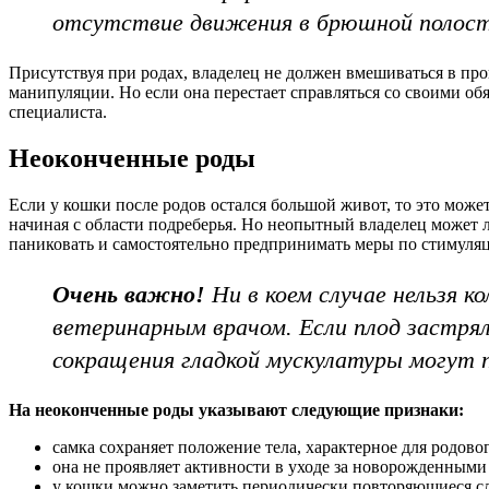
отсутствие движения в брюшной полости
Присутствуя при родах, владелец не должен вмешиваться в про
манипуляции. Но если она перестает справляться со своими обя
специалиста.
Неоконченные роды
Если у кошки после родов остался большой живот, то это может
начиная с области подреберья. Но неопытный владелец может 
паниковать и самостоятельно предпринимать меры по стимуляц
Очень важно!
Ни в коем случае нельзя к
ветеринарным врачом. Если плод застрял
сокращения гладкой мускулатуры могут 
На неоконченные роды указывают следующие признаки:
самка сохраняет положение тела, характерное для родово
она не проявляет активности в уходе за новорожденными
у кошки можно заметить периодически повторяющиеся сл