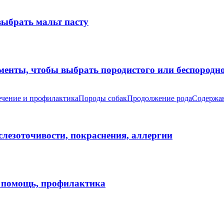
выбрать мальт пасту
оменты, чтобы выбрать породистого или беспород
чение и профилактика
Породы собак
Продолжение рода
Содержан
 слезоточивости, покраснения, аллергии
я помощь, профилактика