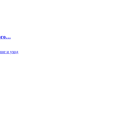
ного…
ие и уход