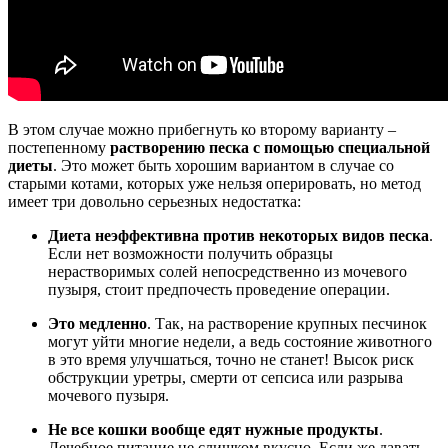
В этом случае можно прибегнуть ко второму варианту –
постепенному
растворению песка с помощью специальной
диеты
. Это может быть хорошим вариантом в случае со
старыми котами, которых уже нельзя оперировать, но метод
имеет три довольно серьезных недостатка:
Диета неэффективна против некоторых видов песка
.
Если нет возможности получить образцы
нерастворимых солей непосредственно из мочевого
пузыря, стоит предпочесть проведение операции.
Это медленно
. Так, на растворение крупных песчинок
могут уйти многие недели, а ведь состояние животного
в это время улучшаться, точно не станет! Высок риск
обструкции уретры, смерти от сепсиса или разрыва
мочевого пузыря.
Не все кошки вообще едят нужные продукты
.
Лечебное питание не слишком вкусно. Если же давать