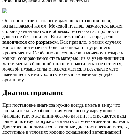
строения мужской мочеполовой системы).
Опасность этой патологии даже не в страшной боли,
испытываемой котом. Мочевой пузырь, разумеется, может
сильно увеличиваться в объемах, но его запас прочности
далеко не безграничен. Если не «пробить засор», дело
закончится его разрывом
. Как правило, в таких случаях
животное погибает от болевого шока и внутреннего
кровотечения. Особенно опасен песок в мочевом пузыре у
кошки, собирающейся стать матерью: из-за увеличившейся
матки места в брюшной полости практически не остается,
мочевой пузырь сильно пережимается, в результате чего
имеющиеся в нем уролиты наносят серьезный ущерб
организму.
Диагностирование
При постановке диагноза нужно всегда иметь в виду, что
воспалительные заболевания мочевого пузыря у кошек
(дающие такую же клиническую картину) встречаются куда
чаще, а потому их нужно отличать от мочекаменной болезни.
Для этого используются различные диагностические методы,
доступные в условиях хорошо оснащенной ветеринарной