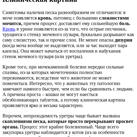
Симптомы наличия песка разнообразием не отличаются: в
моче появляется
кровь
, питомец с большими
сложностями
мочится,
причем процесс доставляет ему сильнейшую
боль
.
Кровь
в урине появляется из-за того, что острые песчинки,
трущиеся о стенку мочевого пузыря, буквально разрывают как
саму слизистую, так и прочие слои. Не менее опасна
дизурия
(когда моча вообще не выделяется, или за час выходит пара
капель). Она может начаться от воспаления и набухания
стенок мочевого пузыря (или уретры).
Кроме того, при мочекаменной болезни нередки сильные
спазмы, из-за которых мочеточники полностью
пережимаются, вследствие чего животное не может
помочиться. Интересно, что у животных эту патологию
замечают намного быстрее, чем если бы сравнивать с людьми.
А причина проста – кошки не могут наесться
обезболивающих таблеток, а потому клиническая картина
проявляется ярко и весьма характерно.
Впрочем, непроходимость уретры чаще бывает вызвана
скоплениями песка, которые просто перекрывают просвет
органа.
Процесс этот крайне болезненный. Чаще всего
закупорка уретры наблюдается у котов (из-за особенности