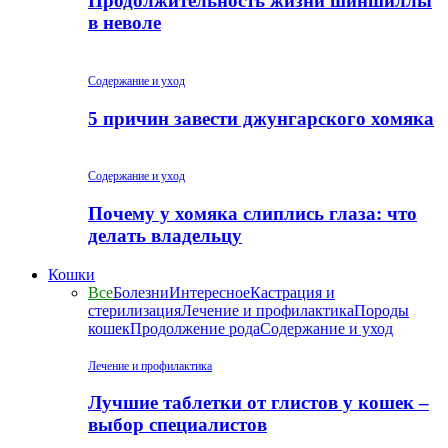
Продолжительность жизни шиншиллы
в неволе
Содержание и уход
5 причин завести джунгарского хомяка
Содержание и уход
Почему у хомяка слиплись глаза: что
делать владельцу
Кошки
Все
Болезни
Интересное
Кастрация и
стерилизация
Лечение и профилактика
Породы
кошек
Продолжение рода
Содержание и уход
Лечение и профилактика
Лучшие таблетки от глистов у кошек –
выбор специалистов