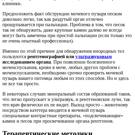
клиники.
Предположить факт обструкции мочевого пузыря песком
довольно легко, так как раздутый орган отлично
прощупывается при пальпации. Проблема в том, что песок
так не обнаружить, даже крупные камни далеко не всегда
могут быть замечены при простой пальпации (если только это
не очень опытный профессионал).
Именно по этой причине для обнаружения инородных тел
пользуются
рентгенографией или
ультразвуковым
исследованием органа
. При появлении болезненного
мочеиспускания, крови в моче, любых других проблем с
мочеиспусканием, необходимо срочно проверить мочевой
пузырь вашего питомца любым из этих способов. Но и здесь
не все так просто.
В некоторых случаях минеральный состав образований таков,
что легко пропускает и ультразвук, и рентгеновские лучи, так
что врач физически их не видит. Выход просто – животному
посредством катетера вводятся в мочевой пузырь
специальные контрастные препараты, «подсвечивающие»
камни и песок при просвечивании органа рентгеном.
Терапевтические методики