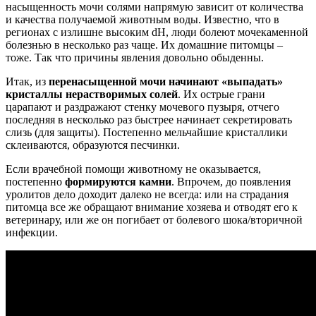
насыщенность мочи солями напрямую зависит от количества
и качества получаемой животным воды. Известно, что в
регионах с излишне высоким dH, люди болеют мочекаменной
болезнью в несколько раз чаще. Их домашние питомцы –
тоже. Так что причины явления довольно обыденны.
Итак, из
перенасыщенной мочи начинают «выпадать»
кристаллы нерастворимых солей
. Их острые грани
царапают и раздражают стенку мочевого пузыря, отчего
последняя в несколько раз быстрее начинает секретировать
слизь (для защиты). Постепенно мельчайшие кристаллики
склеиваются, образуются песчинки.
Если врачебной помощи животному не оказывается,
постепенно
формируются камни
. Впрочем, до появления
уролитов дело доходит далеко не всегда: или на страдания
питомца все же обращают внимание хозяева и отводят его к
ветеринару, или же он погибает от болевого шока/вторичной
инфекции.