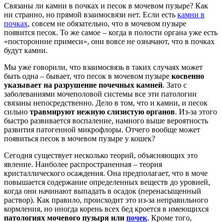
Связаны ли камни в почках и песок в мочевом пузыре? Как
ни странно, но прямой взаимосвязи нет. Если есть
камни в
почках
, совсем не обязательно, что в мочевом пузыре
появится песок. То же самое – когда в полости органа уже есть
«посторонние примеси», они вовсе не означают, что в почках
будут камни.
Мы уже говорили, что взаимосвязь в таких случаях может
быть одна – бывает, что песок в мочевом пузыре
косвенно
указывает на разрушение почечных камней
. Зато с
заболеваниями мочеполовой системы все эти патологии
связаны непосредственно. Дело в том, что и камни, и песок
сильно
травмируют нежную слизистую органов
. Из-за этого
быстро развивается воспаление, намного выше вероятность
развития патогенной микрофлоры. Отчего вообще может
появиться песок в мочевом пузыре у кошек?
Сегодня существует несколько теорий, объясняющих это
явление. Наиболее распространенная – теория
кристаллического осаждения. Она предполагает, что в моче
повышается содержание определенных веществ до уровней,
когда они начинают выпадать в осадок (перенасыщенный
раствор). Как правило, происходит это из-за неправильного
кормления, но иногда корень всех бед кроется в имеющихся
патологиях мочевого пузыря или
почек
. Кроме того,