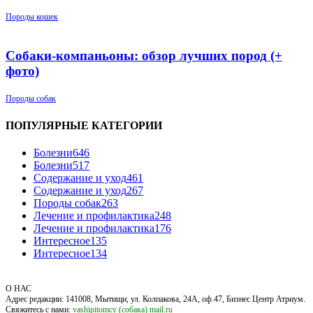
Породы кошек
Собаки-компаньоны: обзор лучших пород (+
фото)
Породы собак
ПОПУЛЯРНЫЕ КАТЕГОРИИ
Болезни
646
Болезни
517
Содержание и уход
461
Содержание и уход
267
Породы собак
263
Лечение и профилактика
248
Лечение и профилактика
176
Интересное
135
Интересное
134
О НАС
Адрес редакции: 141008, Мытищи, ул. Колпакова, 24А, оф.47, Бизнес Центр Атриум.
Свяжитесь с нами:
vashipitomcy (собака) mail.ru