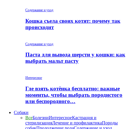
Содержание и уход
Кошка съела своих котят: почему так
происходит
Содержание и уход
Паста для вывода шерсти у кошки: как
выбрать мальт пасту
Интересное
Где взять котёнка бесплатно: важные
моменты, чтобы выбрать породистого
или беспородного…
Собаки
Все
Болезни
Интересное
Кастрация и
стерилизация
Лечение и профилактика
Породы
собак
Продолжение рода
Содержание и уход