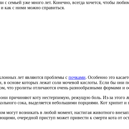
и с семьей уже много лет. Конечно, всегда хочется, чтобы люби
 и как с ними можно справиться.
еклонных лет являются проблемы с
почками
. Особенно это касает
, в основе которых лежат соли мочевой кислоты. Если бы они п
том, что уролиты отличаются очень разнообразными формами и 
 они причиняют коту нестерпимую, режущую боль. Из-за этого
л
льного сока, выделяется небольшими порциями. Кот хрипит и г
ом могут возникать в любой момент, настигая животного внезап
щими, очередной приступ может привести к смерти кота от ост