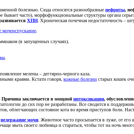
аменной болезнью. Сюда относятся разнообразные
нефриты
, н
кое бывает часто), морфофункциональные структуры органа серь
развивается
ХПН
. Хроническая почечная недостаточность – шт
е мочеиспускание
.
ммиаком (в запущенных случаях).
ма
.
 появление мелены – дегтярно-черного кала.
овными краями. Кстати говоря,
кожные болезни
старых кошек оче
?
Причина заключается в мощной
интоксикации
, обусловлен
атологии до сих пор не разработаны. Все сводится к поддержи
ов, облегчающих состояние кота во время приступов боли. Наст
е
недержание мочи
. Животное часто просыпается в луже, от его 
почаще мыть своего любимца и стараться, чтобы тот на ночь много