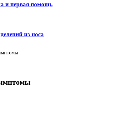
ма и первая помощь
делений из носа
симптомы
симптомы