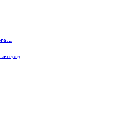
ного…
ие и уход