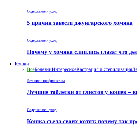
Содержание и уход
5 причин завести джунгарского хомяка
Содержание и уход
Почему у хомяка слиплись глаза: что де
Кошки
Все
Болезни
Интересное
Кастрация и стерилизация
Ле
Лечение и профилактика
Лучшие таблетки от глистов у кошек – 
Содержание и уход
Кошка съела своих котят: почему так пр