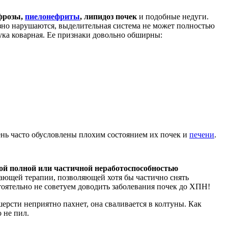
ефрозы,
пиелонефриты
, липидоз почек
и подобные недуги.
езно нарушаются, выделительная система не может полностью
ука коварная. Ее признаки довольно обширны:
нь часто обусловлены плохим состоянием их почек и
печени
.
ной полной или частичной неработоспособностью
вающей терапии, позволяющей хотя бы частично снять
оятельно не советуем доводить заболевания почек до ХПН!
шерсти неприятно пахнет, она сваливается в колтуны. Как
 не пил.