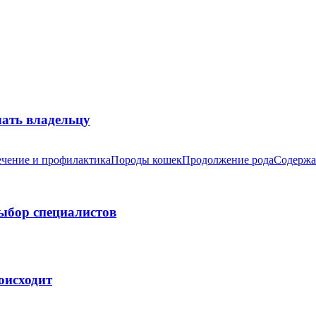
лать владельцу
чение и профилактика
Породы кошек
Продолжение рода
Содержа
выбор специалистов
оисходит