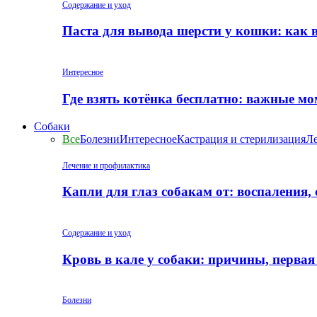
Содержание и уход
Паста для вывода шерсти у кошки: как 
Интересное
Где взять котёнка бесплатно: важные м
Собаки
Все
Болезни
Интересное
Кастрация и стерилизация
Ле
Лечение и профилактика
Капли для глаз собакам от: воспаления,
Содержание и уход
Кровь в кале у собаки: причины, перва
Болезни