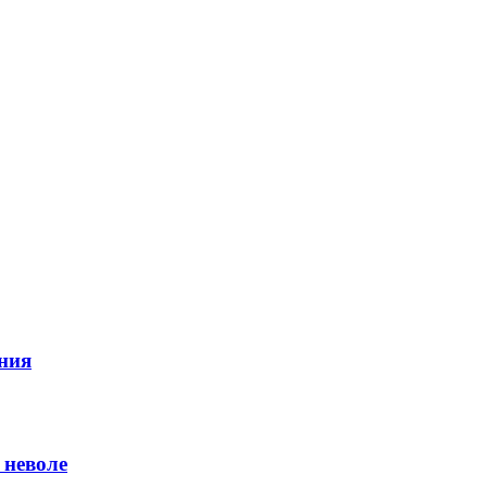
ния
 неволе