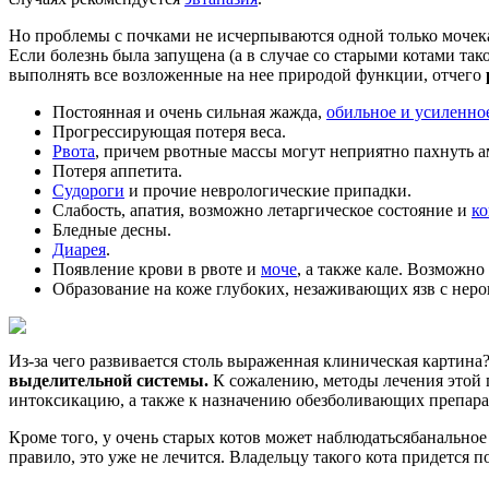
Но проблемы с почками не исчерпываются одной только мочек
Если болезнь была запущена (а в случае со старыми котами та
выполнять все возложенные на нее природой функции, отчего
Постоянная и очень сильная жажда,
обильное и усиленно
Прогрессирующая потеря веса.
Рвота
, причем рвотные массы могут неприятно пахнуть а
Потеря аппетита.
Судороги
и прочие неврологические припадки.
Слабость, апатия, возможно летаргическое состояние и
ко
Бледные десны.
Диарея
.
Появление крови в рвоте и
моче
, а также кале. Возможно
Образование на коже глубоких, незаживающих язв с нер
Из-за чего развивается столь выраженная клиническая картина
выделительной системы.
К сожалению, методы лечения этой п
интоксикацию, а также к назначению обезболивающих препарат
Кроме того, у очень старых котов может наблюдатьсябанально
правило, это уже не лечится. Владельцу такого кота придется 