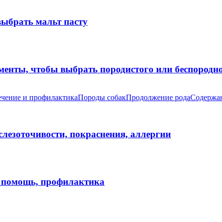
выбрать мальт пасту
оменты, чтобы выбрать породистого или беспород
чение и профилактика
Породы собак
Продолжение рода
Содержан
 слезоточивости, покраснения, аллергии
я помощь, профилактика