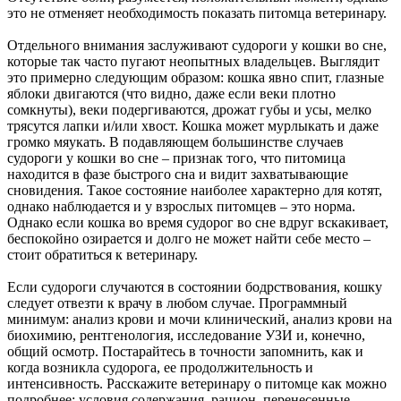
это не отменяет необходимость показать питомца ветеринару.
Отдельного внимания заслуживают судороги у кошки во сне,
которые так часто пугают неопытных владельцев. Выглядит
это примерно следующим образом: кошка явно спит, глазные
яблоки двигаются (что видно, даже если веки плотно
сомкнуты), веки подергиваются, дрожат губы и усы, мелко
трясутся лапки и/или хвост. Кошка может мурлыкать и даже
громко мяукать. В подавляющем большинстве случаев
судороги у кошки во сне – признак того, что питомица
находится в фазе быстрого сна и видит захватывающие
сновидения. Такое состояние наиболее характерно для котят,
однако наблюдается и у взрослых питомцев – это норма.
Однако если кошка во время судорог во сне вдруг вскакивает,
беспокойно озирается и долго не может найти себе место –
стоит обратиться к ветеринару.
Если судороги случаются в состоянии бодрствования, кошку
следует отвезти к врачу в любом случае. Программный
минимум: анализ крови и мочи клинический, анализ крови на
биохимию, рентгенология, исследование УЗИ и, конечно,
общий осмотр. Постарайтесь в точности запомнить, как и
когда возникла судорога, ее продолжительность и
интенсивность. Расскажите ветеринару о питомце как можно
подробнее: условия содержания, рацион, перенесенные