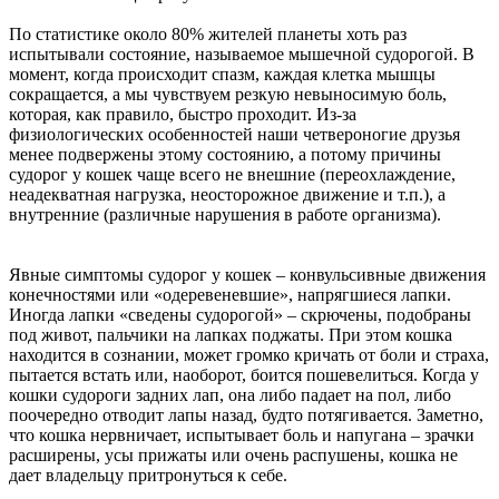
По статистике около 80% жителей планеты хоть раз
испытывали состояние, называемое мышечной судорогой. В
момент, когда происходит спазм, каждая клетка мышцы
сокращается, а мы чувствуем резкую невыносимую боль,
которая, как правило, быстро проходит. Из-за
физиологических особенностей наши четвероногие друзья
менее подвержены этому состоянию, а потому причины
судорог у кошек чаще всего не внешние (переохлаждение,
неадекватная нагрузка, неосторожное движение и т.п.), а
внутренние (различные нарушения в работе организма).
Явные симптомы судорог у кошек – конвульсивные движения
конечностями или «одеревеневшие», напрягшиеся лапки.
Иногда лапки «сведены судорогой» – скрючены, подобраны
под живот, пальчики на лапках поджаты. При этом кошка
находится в сознании, может громко кричать от боли и страха,
пытается встать или, наоборот, боится пошевелиться. Когда у
кошки судороги задних лап, она либо падает на пол, либо
поочередно отводит лапы назад, будто потягивается. Заметно,
что кошка нервничает, испытывает боль и напугана – зрачки
расширены, усы прижаты или очень распушены, кошка не
дает владельцу притронуться к себе.