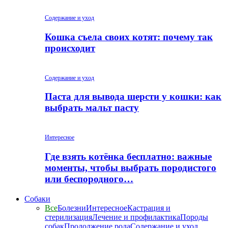
Содержание и уход
Кошка съела своих котят: почему так
происходит
Содержание и уход
Паста для вывода шерсти у кошки: как
выбрать мальт пасту
Интересное
Где взять котёнка бесплатно: важные
моменты, чтобы выбрать породистого
или беспородного…
Собаки
Все
Болезни
Интересное
Кастрация и
стерилизация
Лечение и профилактика
Породы
собак
Продолжение рода
Содержание и уход