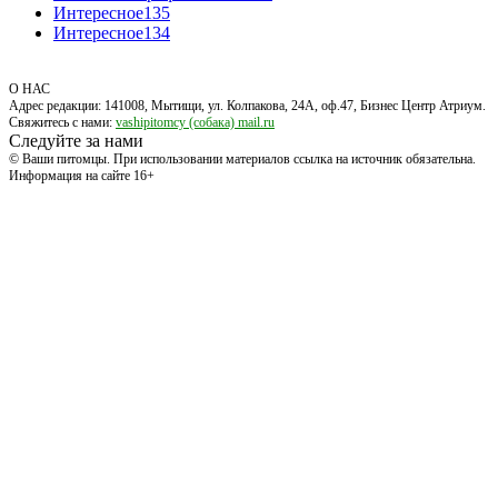
Интересное
135
Интересное
134
О НАС
Адрес редакции: 141008, Мытищи, ул. Колпакова, 24А, оф.47, Бизнес Центр Атриум.
Свяжитесь с нами:
vashipitomcy (собака) mail.ru
Следуйте за нами
© Ваши питомцы. При использовании материалов ссылка на источник обязательна.
Информация на сайте 16+