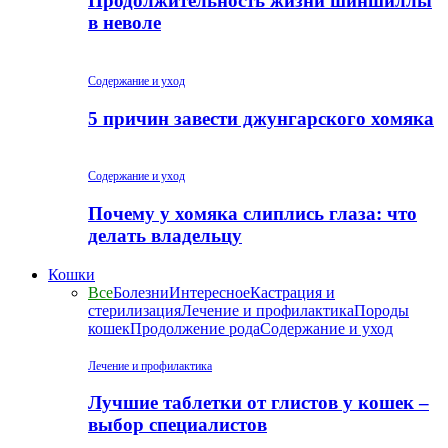
Продолжительность жизни шиншиллы
в неволе
Содержание и уход
5 причин завести джунгарского хомяка
Содержание и уход
Почему у хомяка слиплись глаза: что
делать владельцу
Кошки
Все
Болезни
Интересное
Кастрация и
стерилизация
Лечение и профилактика
Породы
кошек
Продолжение рода
Содержание и уход
Лечение и профилактика
Лучшие таблетки от глистов у кошек –
выбор специалистов