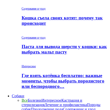
Содержание и уход
Кошка съела своих котят: почему так
происходит
Содержание и уход
Паста для вывода шерсти у кошки: как
выбрать мальт пасту
Интересное
Где взять котёнка бесплатно: важные
моменты, чтобы выбрать породистого
или беспородного…
Собаки
Все
Болезни
Интересное
Кастрация и
стерилизация
Лечение и профилактика
Породы
собак
Продолжение рода
Содержание и уход