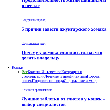
Продолжительность жизни шиншиллы
в неволе
Содержание и уход
5 причин завести джунгарского хомяка
Содержание и уход
Почему у хомяка слиплись глаза: что
делать владельцу
Кошки
Все
Болезни
Интересное
Кастрация и
стерилизация
Лечение и профилактика
Породы
кошек
Продолжение рода
Содержание и уход
Лечение и профилактика
Лучшие таблетки от глистов у кошек –
выбор специалистов