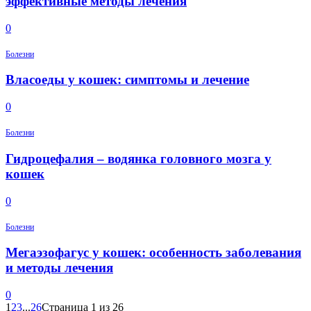
эффективные методы лечения
0
Болезни
Власоеды у кошек: симптомы и лечение
0
Болезни
Гидроцефалия – водянка головного мозга у
кошек
0
Болезни
Мегаэзофагус у кошек: особенность заболевания
и методы лечения
0
1
2
3
...
26
Страница 1 из 26