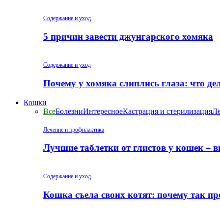
Содержание и уход
5 причин завести джунгарского хомяка
Содержание и уход
Почему у хомяка слиплись глаза: что де
Кошки
Все
Болезни
Интересное
Кастрация и стерилизация
Ле
Лечение и профилактика
Лучшие таблетки от глистов у кошек – 
Содержание и уход
Кошка съела своих котят: почему так пр