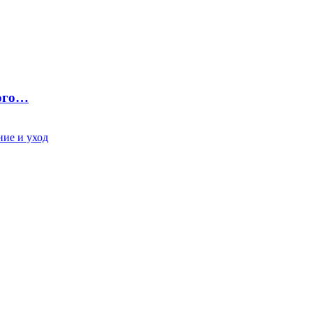
ного…
ие и уход