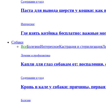
Содержание и уход
Паста для вывода шерсти у кошки: как 
Интересное
Где взять котёнка бесплатно: важные м
Собаки
Все
Болезни
Интересное
Кастрация и стерилизация
Ле
Лечение и профилактика
Капли для глаз собакам от: воспаления,
Содержание и уход
Кровь в кале у собаки: причины, перва
Болезни