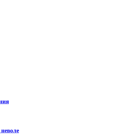
ния
 неволе