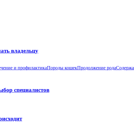
лать владельцу
чение и профилактика
Породы кошек
Продолжение рода
Содержа
выбор специалистов
оисходит