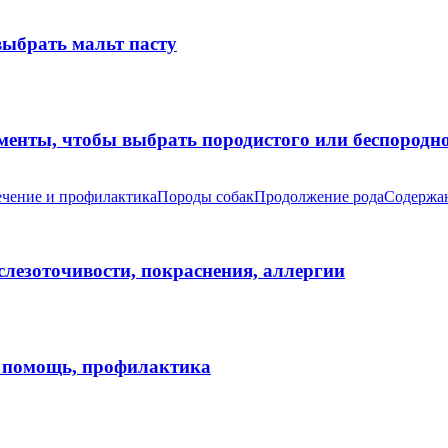
выбрать мальт пасту
оменты, чтобы выбрать породистого или беспород
чение и профилактика
Породы собак
Продолжение рода
Содержан
 слезоточивости, покраснения, аллергии
я помощь, профилактика