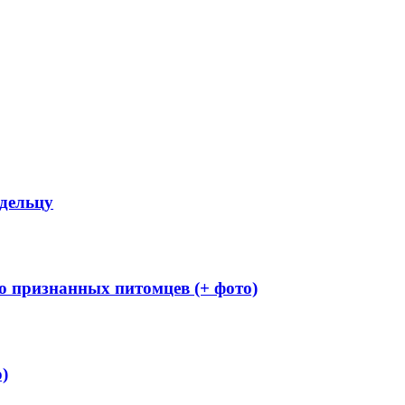
адельцу
о признанных питомцев (+ фото)
)