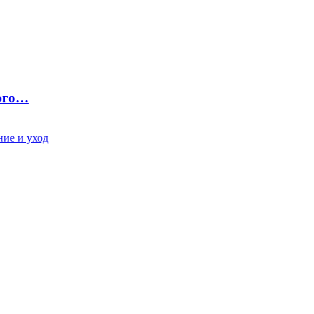
ного…
ие и уход