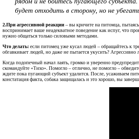
рядом и не боитесь пугающего субъекта.
будет отходить в сторону, но не убегать
2.При агрессивной реакции
– вы кричите на питомца, пытаясь
воспринимает ваше неадекватное поведение как испуг, что пр
нужно общаться только силовыми методами.
Что делать:
если питомец уже кусал людей – обращайтесь к тр
обгавкивает людей, но даже не пытается укусить? Агрессивно ла
Когда подопечный начал лаять, громко и уверенно предупреди
скомандуйте «Тихо». Помогло – отлично, не помогло – обведите
ждите пока пугающий субъект удалится. После, усаживаем пит
констатация факта, собака защищалась и это хорошо, вы заверш