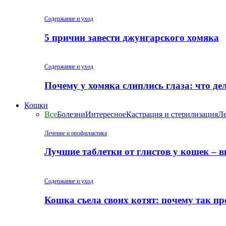
Содержание и уход
5 причин завести джунгарского хомяка
Содержание и уход
Почему у хомяка слиплись глаза: что де
Кошки
Все
Болезни
Интересное
Кастрация и стерилизация
Ле
Лечение и профилактика
Лучшие таблетки от глистов у кошек – 
Содержание и уход
Кошка съела своих котят: почему так пр