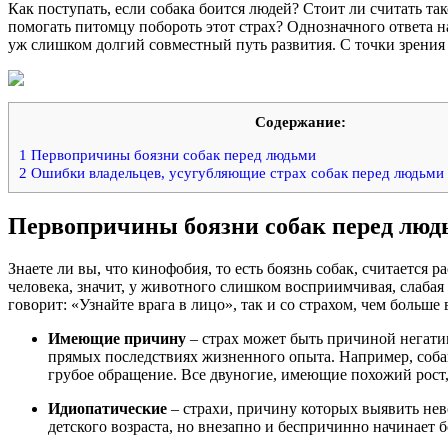
Как поступать, если собака боится людей? Стоит ли считать т
помогать питомцу побороть этот страх? Однозначного ответа н
уж слишком долгий совместный путь развития. С точки зрения 
Содержание:
1
Первопричины боязни собак перед людьми
2
Ошибки владельцев, усугубляющие страх собак перед людьми
Первопричины боязни собак перед люд
Знаете ли вы, что кинофобия, то есть боязнь собак, считаетс
человека, значит, у животного слишком восприимчивая, слаба
говорит: «Узнайте врага в лицо», так и со страхом, чем больше
Имеющие причину
– страх может быть причиной негати
прямых последствиях жизненного опыта. Например, собак
грубое обращение. Все двуногие, имеющие похожий рост,
Идиопатические
– страхи, причину которых выявить нев
детского возраста, но внезапно и беспричинно начинает б