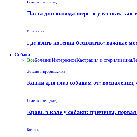
Содержание и уход
Паста для вывода шерсти у кошки: как 
Интересное
Где взять котёнка бесплатно: важные м
Собаки
Все
Болезни
Интересное
Кастрация и стерилизация
Ле
Лечение и профилактика
Капли для глаз собакам от: воспаления,
Содержание и уход
Кровь в кале у собаки: причины, перва
Болезни