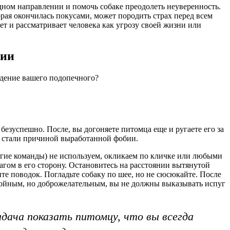
одном направлении и помочь собаке преодолеть неуверенность.
рая окончилась покусами, может породить страх перед всем
ет и рассматривает человека как угрозу своей жизни или
ции
едение вашего подопечного?
 безуспешно. После, вы догоняете питомца еще и ругаете его за
0% стали причиной выработанной фобии.
ругие команды) не используем, окликаем по кличке или любыми
гом в его сторону. Остановитесь на расстоянии вытянутой
ите поводок. Погладьте собаку по шее, но не сюсюкайте. После
ойным, но доброжелательным, вы не должны выказывать испуг
адача показать питомцу, что вы всегда