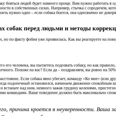
аку бояться людей будет намного проще. Вам нужно работать в 
ости в собственных силах. Например, стычка с сородичем, кото
ить нужно одно – если собака боится, она однозначно не доверя
х собак перед людьми и методы коррек
н, но по факту фобия уже проявилась. Как вы реагируете на пов
о его человека, вы пытаетесь подозвать собаку, но как правило,
печного. Похоже на вас? Если да – поздравляем, вы ровно на 5
расстояние. Если собака явно убегает, команду «Ко мне» (или д
огда подопечный остановился, начинаем движение спокойным ша
и и встаньте над ним, немного зажав грудину коленями, пристегн
ыми командами. Ваше поведение должно быть максимально спок
го, причина кроется в неуверенности. Ваша з