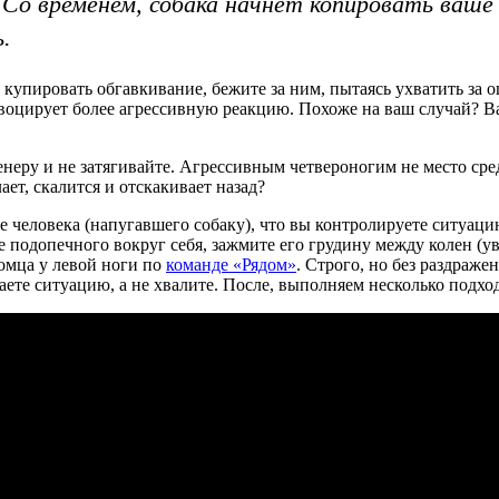
 Со временем, собака начнет копировать ваше 
.
 купировать обгавкивание, бежите за ним, пытаясь ухватить за 
овоцирует более агрессивную реакцию. Похоже на ваш случай? В
енеру и не затягивайте. Агрессивным четвероногим не место ср
ет, скалится и отскакивает назад?
те человека (напугавшего собаку), что вы контролируете ситуа
 подопечного вокруг себя, зажмите его грудину между колен (ув
омца у левой ноги по
команде «Рядом»
. Строго, но без раздраж
аете ситуацию, а не хвалите. После, выполняем несколько подхо