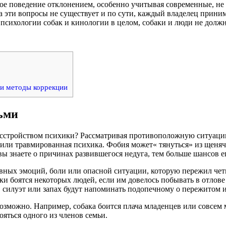
акое поведение отклонением, особенно учитывая современные, не
а эти вопросы не существует и по сути, каждый владелец прини
психологии собак и кинологии в целом, собаки и люди не должн
 и методы коррекции
ьми
я расстройством психики? Рассматривая противоположную ситуац
я или травмированная психика. Фобия может« тянуться» из щеня
 вы знаете о причинах развившегося недуга, тем больше шансов ег
вных эмоций, боли или опасной ситуации, которую пережил чет
и боятся некоторых людей, если им довелось побывать в отлове
 силуэт или запах будут напоминать подопечному о пережитом и 
озможно. Например, собака боится плача младенцев или совсем 
ояться одного из членов семьи.