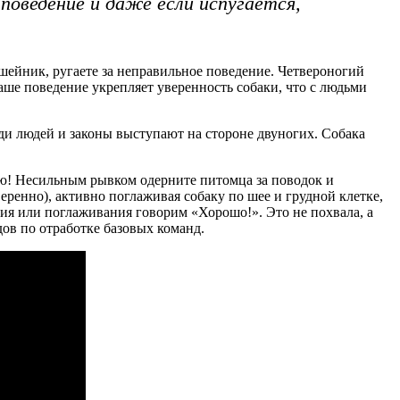
поведение и даже если испугается,
ошейник, ругаете за неправильное поведение. Четвероногий
аше поведение укрепляет уверенность собаки, что с людьми
еди людей и законы выступают на стороне двуногих. Собака
цию! Несильным рывком одерните питомца за поводок и
еренно), активно поглаживая собаку по шее и грудной клетке,
ения или поглаживания говорим «Хорошо!». Это не похвала, а
дов по отработке базовых команд.