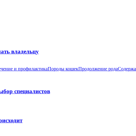
лать владельцу
чение и профилактика
Породы кошек
Продолжение рода
Содержа
выбор специалистов
оисходит