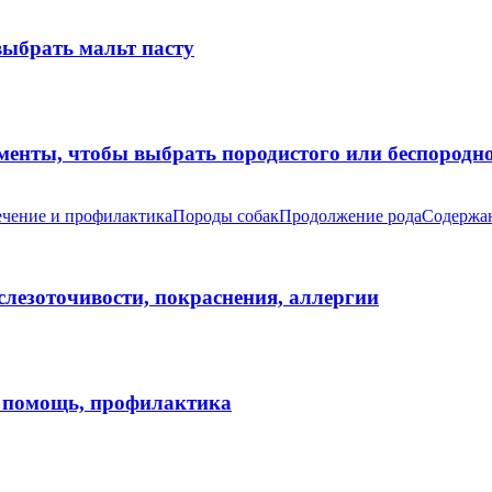
выбрать мальт пасту
оменты, чтобы выбрать породистого или беспород
чение и профилактика
Породы собак
Продолжение рода
Содержан
 слезоточивости, покраснения, аллергии
я помощь, профилактика