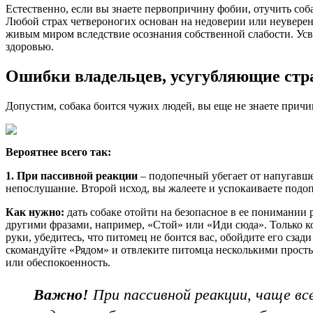
Естественно, если вы знаете первопричину фобии, отучить соб
Любой страх четвероногих основан на недоверии или неуверенн
живым миром вследствие осознания собственной слабости. Усво
здоровью.
Ошибки владельцев, усугубляющие стра
Допустим, собака боится чужих людей, вы еще не знаете причи
Вероятнее всего так:
1. При пассивной реакции
– подопечный убегает от напугавшег
непослушание. Второй исход, вы жалеете и успокаиваете подо
Как нужно:
дать собаке отойти на безопасное в ее понимании 
другими фразами, например, «Стой» или «Иди сюда». Только к
руки, убедитесь, что питомец не боится вас, обойдите его сзад
скомандуйте «Рядом» и отвлеките питомца несколькими прост
или обеспокоенность.
Важно!
При пассивной реакции, чаще все