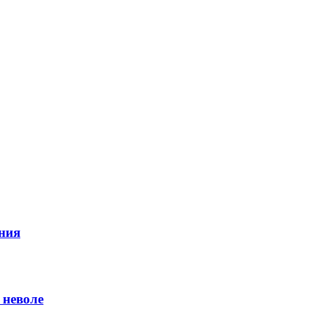
ния
 неволе