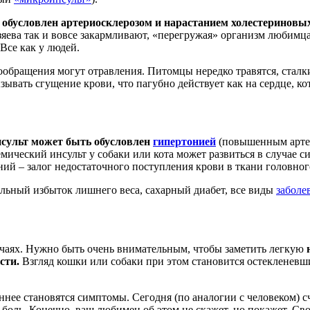
 обусловлен
артериосклерозом и нарастанием холестериновы
зяева так и вовсе закармливают, «перегружая» организм любимц
Все как у людей.
бращения могут отравления. Питомцы нередко травятся, сталки
ать сгущение крови, что пагубно действует как на сердце, кото
нсульт может быть обусловлен
гипертонией
(повышенным артер
шемический инсульт у собаки или кота может развиться в случае
ний – залог недостаточного поступления крови в ткани головног
льный избыток лишнего веса, сахарный диабет, все виды
заболе
лучаях. Нужно быть очень внимательным, чтобы заметить легкую
сти.
Взгляд кошки или собаки при этом становится остекленевш
нее становятся симптомы. Сегодня (по аналогии с человеком) с
 боль. Конечно, ваш любимец об этом не скажет, но покажет. С