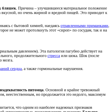
х бляшек
. Причина – улучшившееся материальное положение
а вкусной, но очень жирной и вредной пищей. Это приводит к
ваясь с бытовой химией, наедаясь
отравленными приманками
,
рое не может протолкнуть этот «сироп» по сосудам, так и на
иальным давлением). Эта патология пагубно действует на
 сильного, продолжительного
стресса
или шока. Шок (после
о мозга.
ваний сердца
, а также гормональные нарушения.
неадекватность питомца
. Основной и крайне тревожный
им, неестественным, но продолжается это недолго, максимум
читается, что одним из наиболее надежных признаков
воей агрессивностью, поскуливанием, рычанием.
Больное