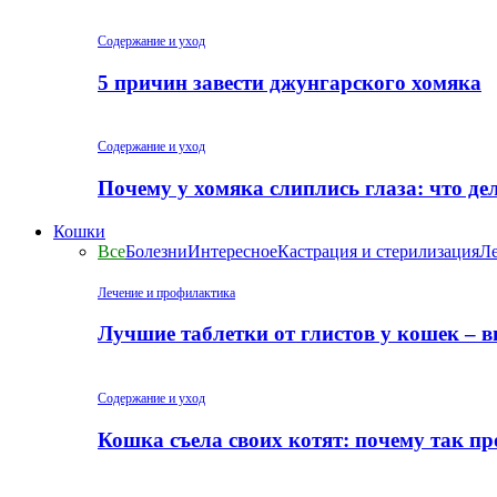
Содержание и уход
5 причин завести джунгарского хомяка
Содержание и уход
Почему у хомяка слиплись глаза: что де
Кошки
Все
Болезни
Интересное
Кастрация и стерилизация
Ле
Лечение и профилактика
Лучшие таблетки от глистов у кошек – 
Содержание и уход
Кошка съела своих котят: почему так пр