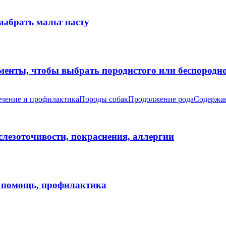
выбрать мальт пасту
оменты, чтобы выбрать породистого или беспород
чение и профилактика
Породы собак
Продолжение рода
Содержан
 слезоточивости, покраснения, аллергии
я помощь, профилактика