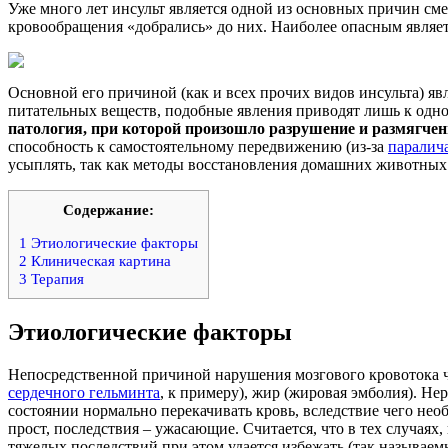
Уже много лет инсульт является одной из основных причин см
кровообращения «добрались» до них. Наиболее опасным являетс
Основной его причиной (как и всех прочих видов инсульта) я
питательных веществ, подобные явления приводят лишь к одном
патология, при которой произошло разрушение и размягчени
способность к самостоятельному передвижению (из-за
паралич
усыплять, так как методы восстановления домашних животных по
Содержание:
1
Этиологические факторы
2
Клиническая картина
3
Терапия
Этиологические факторы
Непосредственной причиной нарушения мозгового кровотока чащ
сердечного гельминта
, к примеру), жир (жировая эмболия). Н
состоянии нормально перекачивать кровь, вследствие чего нео
прост, последствия – ужасающие. Считается, что в тех случая
тяжелых последствий при этом удается избежать (так называе