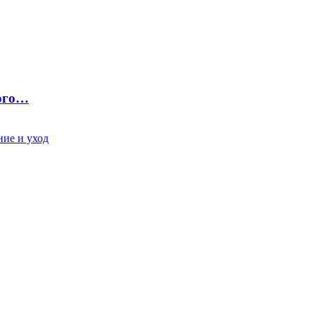
ного…
ие и уход