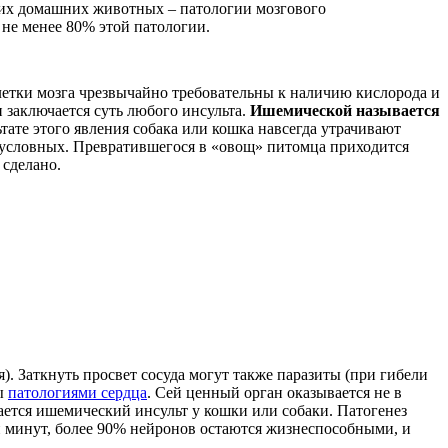
аших домашних животных – патологии мозгового
 не менее 80% этой патологии.
летки мозга чрезвычайно требовательны к наличию кислорода и
 заключается суть любого инсульта.
Ишемической называется
льтате этого явления собака или кошка навсегда утрачивают
езусловных. Превратившегося в «овощ» питомца приходится
 сделано.
. Заткнуть просвет сосуда могут также паразиты (при гибели
ны
патологиями сердца
. Сей ценный орган оказывается не в
вается ишемический инсульт у кошки или собаки. Патогенез
ми минут, более 90% нейронов остаются жизнеспособными, и