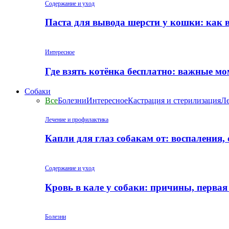
Содержание и уход
Паста для вывода шерсти у кошки: как 
Интересное
Где взять котёнка бесплатно: важные м
Собаки
Все
Болезни
Интересное
Кастрация и стерилизация
Ле
Лечение и профилактика
Капли для глаз собакам от: воспаления,
Содержание и уход
Кровь в кале у собаки: причины, перва
Болезни