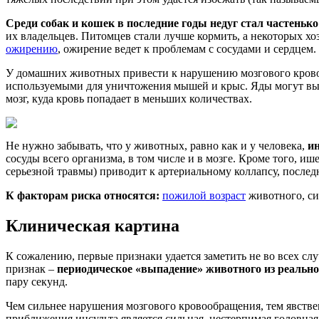
Среди собак и кошек в последние годы недуг стал частенько
их владельцев. Питомцев стали лучше кормить, а некоторых хо
ожирению
, ожирение ведет к проблемам с сосудами и сердцем. 
У домашних животных привести к нарушению мозгового кровоо
используемыми для уничтожения мышей и крыс. Яды могут вызыв
мозг, куда кровь попадает в меньших количествах.
Не нужно забывать, что у животных, равно как и у человека,
и
сосуды всего организма, в том числе и в мозге. Кроме того, и
серьезной травмы) приводит к артериальному коллапсу, послед
К факторам риска относятся:
пожилой возраст
животного, си
Клиническая картина
К сожалению, первые признаки удается заметить не во всех с
признак –
периодическое «выпадение» животного из реально
пару секунд.
Чем сильнее нарушения мозгового кровообращения, тем явствен
приближения инсульта является сильная, нестерпимая головная