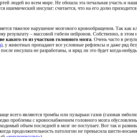
ертей людей во всем мире. Не обошла эта печальная участь и н
я ишемический инсульт: считается, что на его долю приходится
вляется тяжелое нарушение мозгового кровообращения. Так как к
у результату – массовой гибели нейронов. Собственно, в этом и
е какого-то из участков головного мозга
. Очень часто в резу
а
), у животных пропадают все условные рефлексы и даже ряд б
сле инсульта не разработаны, и вряд ли это будет когда-нибудь
е всего являются тромбы или пузырьки газов (газовая эмболия)
ередко проблемы с кровоснабжением головного мозга обусловле
бходимый объем последней в мозг не поступает. Вот так и разви
х, когда продолжительность патологии не превысила шести-вось
мый
«микроинсульт»
).