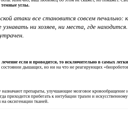
и темные углы.
кой атаки все становится совсем печально: к
е узнавать ни хозяев, ни места, где находитс
утрачен.
:
лечение если и проводится, то исключительно в самых легк
 состоянии дышащих, но ни на что не реагирующих «биороботов»
у назначают препараты, улучшающие мозговое кровообращение и
да приходится прибегать к интубации трахеи и искусственному
 на оксигенации тканей.