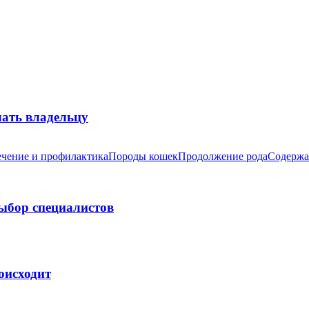
лать владельцу
чение и профилактика
Породы кошек
Продолжение рода
Содержа
выбор специалистов
оисходит