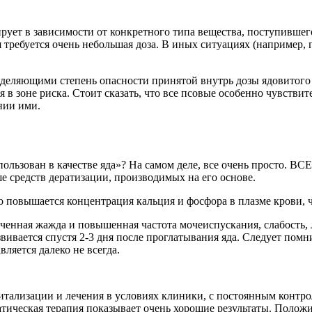
рует в зависимости от конкретного типа вещества, поступившег
 требуется очень небольшая доза. В иных ситуациях (например,
еделяющими степень опасности принятой внутрь дозы ядовитого 
 в зоне риска. Стоит сказать, что все псовые особенно чувстви
нии ими.
ользован в качестве яда»? На самом деле, все очень просто. В
е средств дератизации, производимых на его основе.
 повышается концентрация кальция и фосфора в плазме крови, ч
ченная жажда и повышенная частота мочеиспускания, слабость, 
звивается спустя 2-3 дня после проглатывания яда. Следует пом
ляется далеко не всегда.
ализации и лечения в условиях клиники, с постоянным контрол
атическая терапия показывает очень хорошие результаты. Полож