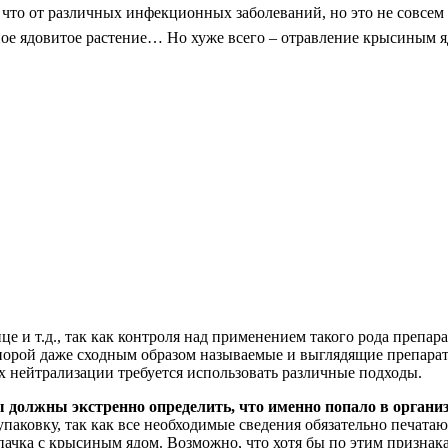
то от различных инфекционных заболеваний, но это не совсем т
ное ядовитое растение… Но хуже всего – отравление крысиным я
ице и т.д., так как контроля над применением такого рода препа
порой даже сходным образом называемые и выглядящие препарат
их нейтрализации требуется использовать различные подходы.
ы должны экстренно определить, что именно попало в орган
паковку, так как все необходимые сведения обязательно печатаю
пачка с крысиным ядом. Возможно, что хотя бы по этим признака