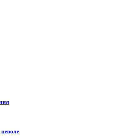
ния
 неволе