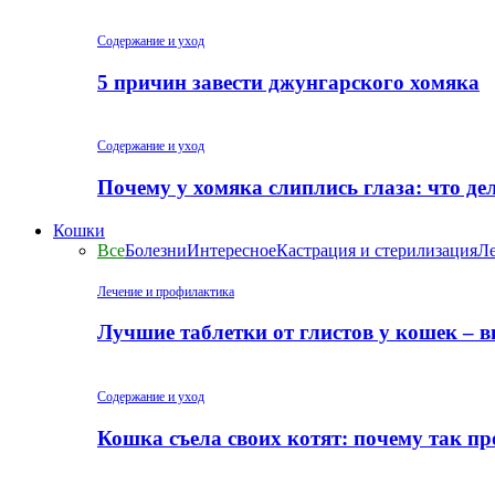
Содержание и уход
5 причин завести джунгарского хомяка
Содержание и уход
Почему у хомяка слиплись глаза: что де
Кошки
Все
Болезни
Интересное
Кастрация и стерилизация
Ле
Лечение и профилактика
Лучшие таблетки от глистов у кошек – 
Содержание и уход
Кошка съела своих котят: почему так пр