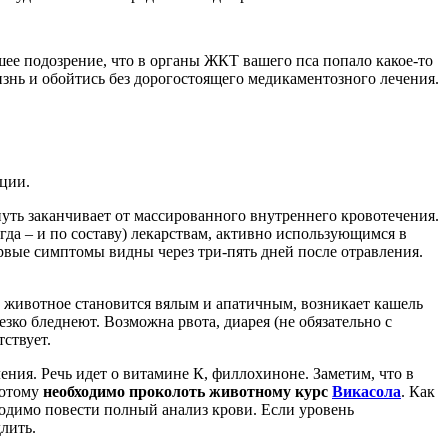
шее подозрение, что в органы ЖКТ вашего пса попало какое-то
знь и обойтись без дорогостоящего медикаментозного лечения.
ции.
путь заканчивает от массированного внутреннего кровотечения.
да – и по составу) лекарствам, активно использующимся в
рвые симптомы видны через три-пять дней после отравления.
 животное становится вялым и апатичным, возникает кашель
езко бледнеют. Возможна рвота, диарея (не обязательно с
тствует.
ения. Речь идет о витамине К, филлохиноне. Заметим, что в
потому
необходимо проколоть животному курс
Викасола
. Как
бходимо повести полный анализ крови. Если уровень
лить.