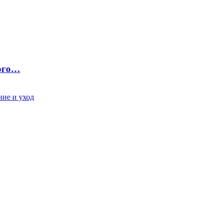
ного…
ие и уход