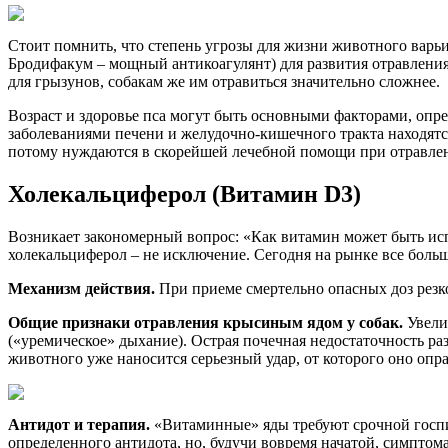
Стоит помнить, что степень угрозы для жизни животного варьи
Бродифакум – мощный антикоагулянт) для развития отравления
для грызунов, собакам же им отравиться значительно сложнее.
Возраст и здоровье пса могут быть основными факторами, опр
заболеваниями печени и желудочно-кишечного тракта находятся
потому нуждаются в скорейшей лечебной помощи при отравле
Холекальциферол (Витамин D3)
Возникает закономерный вопрос: «Как витамин может быть исп
холекальциферол – не исключение. Сегодня на рынке все больш
Механизм действия.
При приеме смертельно опасных доз резко
Общие признаки отравления крысиным ядом у собак.
Увели
(«уремическое» дыхание). Острая почечная недостаточность ра
животного уже наносится серьезный удар, от которого оно оправ
Антидот и терапия.
«Витаминные» яды требуют срочной госпит
определенного антидота, но, будучи вовремя начатой, симптом