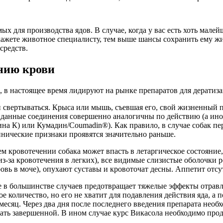
 для производства ядов. В случае, когда у вас есть хоть малей
кажете животное специалисту, тем выше шансы сохранить ему жи
средств.
нию крови
 в настоящее время лидируют на рынке препаратов для дератиза
ви свертываться. Крыса или мышь, съевшая его, свой жизненный 
 данные соединения совершенно аналогичны по действию (а иног
а К) или Кумадин/Coumadin®). Как правило, в случае собак пе
нические признаки проявятся значительно раньше.
 кровотечении собака может впасть в летаргическое состояние,
из-за кровотечения в легких), все видимые слизистые оболочки р
ровь в моче), опухают суставы и кровоточат десны. Аппетит отсу
ое в большинстве случаев предотвращает тяжелые эффекты отравл
ое количество, но его не хватит для подавления действия яда, а 
 месяц. Через два дня после последнего введения препарата нео
ть завершенной. В ином случае курс Викасола необходимо прод