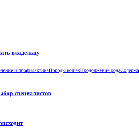
лать владельцу
чение и профилактика
Породы кошек
Продолжение рода
Содержа
выбор специалистов
оисходит