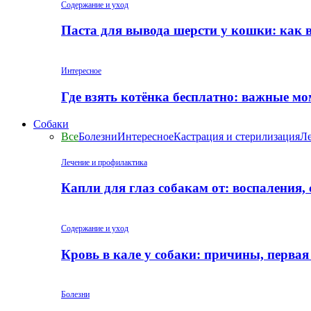
Содержание и уход
Паста для вывода шерсти у кошки: как 
Интересное
Где взять котёнка бесплатно: важные м
Собаки
Все
Болезни
Интересное
Кастрация и стерилизация
Ле
Лечение и профилактика
Капли для глаз собакам от: воспаления,
Содержание и уход
Кровь в кале у собаки: причины, перва
Болезни