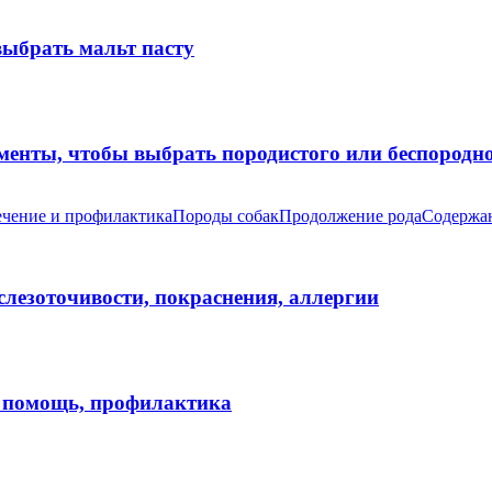
выбрать мальт пасту
оменты, чтобы выбрать породистого или беспород
чение и профилактика
Породы собак
Продолжение рода
Содержан
 слезоточивости, покраснения, аллергии
я помощь, профилактика