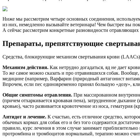
Ниже мы рассмотрим четыре основных соединения, используемых
из них, немедленно вызывайте ветеринара! Чем быстрее вы по
А сейчас рассмотрим конкретные разновидности отравляющих 
Препараты, препятствующие свертыва
Средства, блокирующие механизм свертывания крови (LAACs),
Механизм действия.
Как нетрудно догадаться, яд не дает кро
То же самое можно сказать и про отравившихся собак. Вообще,
медицине (например, Варфарин (природный антагонист витамин
Впрочем, если пес единовременно принял большую «дозу», кли
Общие симптомы отравления.
При массированном внутреннем
(причем отхаркивается кровавая пена), затрудненное дыхание (
кровью), часто развивается кровотечение из носа, гематурия (к
Антидот и лечение.
К счастью, есть отличное средство, котор
обычных кормах для собак его и без того содержится достаточн
правило, курс лечения в этом случае занимает приблизительно
протромбина и тромбоцитов нормальный, терапию можно счита