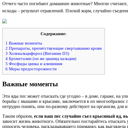
Отчего часто погибают домашние животные? Многие считают, ч
исходы – результат отравлений. Плохой корм, случайно съеден
Содержание:
1
Важные моменты
2
Препараты, препятствующие свертыванию крови
3
Холекальциферол (Витамин D3)
4
Брометалин (он же цианид кальция)
5
Фосфиды цинка и алюминия
6
Меры предосторожности
Важные моменты
Эти яды пес может отыскать где угодно – в доме, гараже, на ул
борьбы с мышами и крысами, заключается в их многообразии: 
нетрудно понять, они по-разному действуют на организм, для 
Таким образом,
если ваш пес случайно съел крысиный яд, в
зависит жизнь животного. Обязательно постарайтесь отыскать у
опросить человека, раскладывавшего приманку, как выглядела 