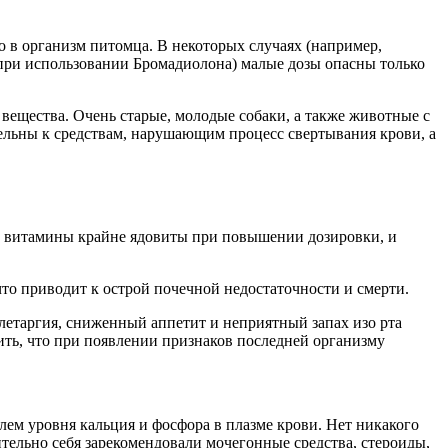
о в организм питомца. В некоторых случаях (например,
 при использовании Бромадиолона) малые дозы опасны только
вещества. Очень старые, молодые собаки, а также животные с
тельны к средствам, нарушающим процесс свертывания крови, а
СЕ витамины крайне ядовиты при повышении дозировки, и
то приводит к острой почечной недостаточности и смерти.
летаргия, сниженный аппетит и неприятный запах изо рта
нить, что при появлении признаков последней организму
ем уровня кальция и фосфора в плазме крови. Нет никакого
ительно себя зарекомендовали мочегонные средства, стероиды,