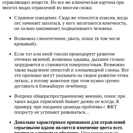
отравляющих веществ. Но все же клиническая картина при
многих видах отравлений во многом схожа:
Странное поведение. Сюда же относится атаксия, когда
пес начинает шататься, у него заплетаются конечности,
он сильно напоминает подвыпившего человека.
Возможно слюнотечение, рвота, понос (в том числе
кровавый).
Если тот или иной токсин провоцирует развитие
отечных явлений, возможна одышка, дыхание сильно
затрудняется и становится поверхностным. Возможно
также выделение пенистой и хлопьевидной слюны. Все
эти признаки могут указывать на скорое развитие отека
легких, а потому животное при этом нужно срочно
доставить в ближайшую лечебницу.
Вопреки общераспространенному мнению, понос при
таких видах отравлений бывает далеко не всегда. К
примеру, при поедании цианида проблемы с ЖКТ
попросту не успевают развиваться…
Довольно характерным признаком для отравлений
серьезными ядами является изменение цвета всех
видимых слизистых оболочек.
Они могут сильно