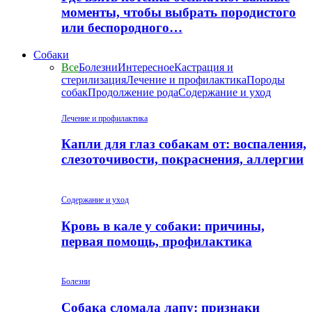
моменты, чтобы выбрать породистого
или беспородного…
Собаки
Все
Болезни
Интересное
Кастрация и
стерилизация
Лечение и профилактика
Породы
собак
Продолжение рода
Содержание и уход
Лечение и профилактика
Капли для глаз собакам от: воспаления,
слезоточивости, покраснения, аллергии
Содержание и уход
Кровь в кале у собаки: причины,
первая помощь, профилактика
Болезни
Собака сломала лапу: признаки