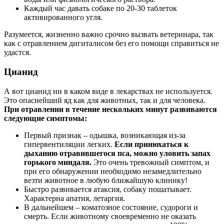
Каждый час давать собаке по 20-30 таблеток
активированного угля.
Разумеется, жизненно важно срочно вызвать ветеринара, так
как с отравлением дигиталисом без его помощи справиться не
удастся.
Цианид
А вот цианид ни в каком виде в лекарствах не используется.
Это опаснейший яд как для животных, так и для человека.
При отравлении в течение нескольких минут развиваются
следующие симптомы:
Первый признак – одышка, возникающая из-за
гипервентиляции легких.
Если принюхаться к
дыханию отравившегося пса, можно уловить запах
горького миндаля.
Это очень тревожный симптом, и
при его обнаружении необходимо незамедлительно
везти животное в любую ближайшую клинику!
Быстро развивается атаксия, собаку пошатывает.
Характерна апатия, летаргия.
В дальнейшем – коматозное состояние, судороги и
смерть. Если животному своевременно не оказать