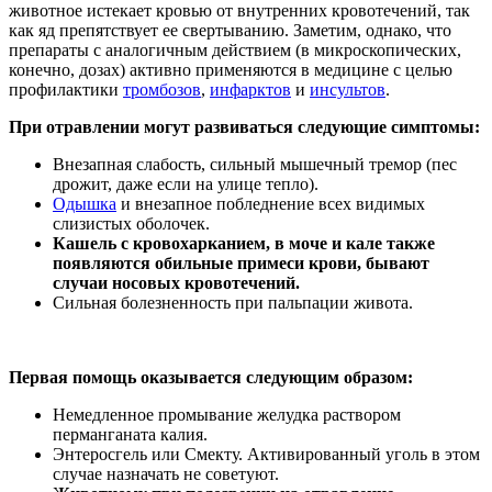
животное истекает кровью от внутренних кровотечений, так
как яд препятствует ее свертыванию. Заметим, однако, что
препараты с аналогичным действием (в микроскопических,
конечно, дозах) активно применяются в медицине с целью
профилактики
тромбозов
,
инфарктов
и
инсультов
.
При отравлении могут развиваться следующие симптомы:
Внезапная слабость, сильный мышечный тремор (пес
дрожит, даже если на улице тепло).
Одышка
и внезапное побледнение всех видимых
слизистых оболочек.
Кашель с кровохарканием, в моче и кале также
появляются обильные примеси крови, бывают
случаи носовых кровотечений.
Сильная болезненность при пальпации живота.
Первая помощь оказывается следующим образом:
Немедленное промывание желудка раствором
перманганата калия.
Энтеросгель или Смекту. Активированный уголь в этом
случае назначать не советуют.