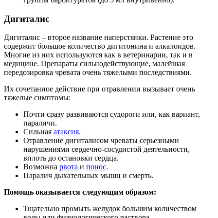
Дигиталис
Дигиталис – второе название наперстянки. Растение это
содержит большое количество дигитонина и алкалоидов.
Многие из них используются как в ветеринарии, так и в
медицине. Препараты сильнодействующие, малейшая
передозировка чревата очень тяжелыми последствиями.
Их сочетанное действие при отравлении вызывает очень
тяжелые симптомы:
Почти сразу развиваются судороги или, как вариант,
параличи.
Сильная
атаксия
.
Отравление дигиталисом чреваты серьезными
нарушениями сердечно-сосудистой деятельности,
вплоть до остановки сердца.
Возможна
рвота
и
понос
.
Паралич дыхательных мышц и смерть.
Помощь оказывается следующим образом:
Тщательно промыть желудок большим количеством
воды или физиологического раствора.