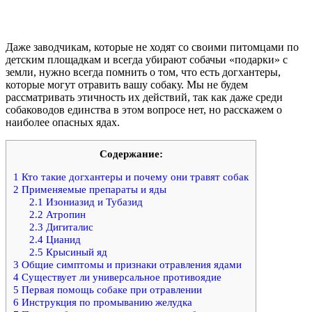
Даже заводчикам, которые не ходят со своими питомцами по
детским площадкам и всегда убирают собачьи «подарки» с
земли, нужно всегда помнить о том, что есть догхантеры,
которые могут отравить вашу собаку. Мы не будем
рассматривать этичность их действий, так как даже среди
собаководов единства в этом вопросе нет, но расскажем о
наиболее опасных ядах.
Содержание:
1
Кто такие догхантеры и почему они травят собак
2
Применяемые препараты и яды
2.1
Изониазид и Тубазид
2.2
Атропин
2.3
Дигиталис
2.4
Цианид
2.5
Крысиный яд
3
Общие симптомы и признаки отравления ядами
4
Существует ли универсальное противоядие
5
Первая помощь собаке при отравлении
6
Инструкция по промыванию желудка