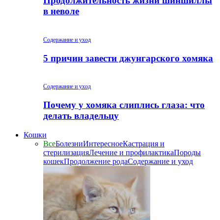
Продолжительность жизни шиншиллы
в неволе
Содержание и уход
5 причин завести джунгарского хомяка
Содержание и уход
Почему у хомяка слиплись глаза: что
делать владельцу
Кошки
Все
Болезни
Интересное
Кастрация и
стерилизация
Лечение и профилактика
Породы
кошек
Продолжение рода
Содержание и уход