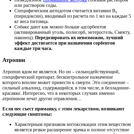
или раствором соды.
Специфическим антидотом считается витамин В₆
(пиридоксин), вводимый из расчета по 1 мл на каждые 5
кг веса питомца.
Собаке дают как можно больше адсорбентов
(активированный уголь, полисорб, энтеросгель, Смекту,
наконец).
Передозировать их невозможно, лучший
эффект достигается при назначении сорбентов
каждые три часа.
Атропин
Атропин ядом не является. Но он – сильнодействующий,
специфический препарат, бесконтрольное назначение
которого вполне может привести к смерти. Это соединение –
сильный алкалоид, содержащийся, в том числе, в белладонне-
красавке. Интересно, что в некоторых случаях именно
атропином лечат другие отравления…
Если пес съест приманку, с этим лекарством, возникают
следующие симптомы:
Характерным признаком интоксикации этим веществом
является резкое расширение зрачка и полное отсутствие