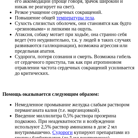
его аккомодации (проще говоря, зрачок широкий и
никак не реагирует на свет).
Резкое учащение сердечных сокращений.
Повышение общей
температуры тела
.
Сухость слизистых оболочек, они становятся как будто
«резиновыми» и липкими на ощупь.
Атаксия, собаку мотает при ходьбе, она странно себя
ведет (что неудивительно, т.к. у людей в таких случаях
развиваются галлюцинации), возможна агрессия или
предельная апатия.
Судороги, потеря сознания и смерть. Возможна гибель
от сердечного приступа, так как при атропиновом
отравлении частота сердечных сокращений усиливается
до критических.
Помощь оказывается следующим образом:
Немедленное промывание желудка слабым раствором
перманганата калия (т.е. марганцовкой).
Введение миллилитра 0,5% раствора прозерина
подкожно. При неадекватности и возбуждении
используют 2,5% раствор аминазина в дозе 2 мл
внутримышечно.
Судороги
купируют препаратами из
группы барбитуратов (до 5 мл внутривенно).