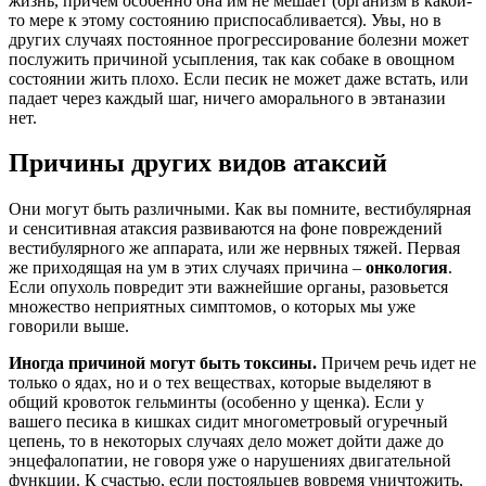
жизнь, причем особенно она им не мешает (организм в какой-
то мере к этому состоянию приспосабливается). Увы, но в
других случаях постоянное прогрессирование болезни может
послужить причиной усыпления, так как собаке в овощном
состоянии жить плохо. Если песик не может даже встать, или
падает через каждый шаг, ничего аморального в эвтаназии
нет.
Причины других видов атаксий
Они могут быть различными. Как вы помните, вестибулярная
и сенситивная атаксия развиваются на фоне повреждений
вестибулярного же аппарата, или же нервных тяжей. Первая
же приходящая на ум в этих случаях причина –
онкология
.
Если опухоль повредит эти важнейшие органы, разовьется
множество неприятных симптомов, о которых мы уже
говорили выше.
Иногда причиной могут быть токсины.
Причем речь идет не
только о ядах, но и о тех веществах, которые выделяют в
общий кровоток гельминты (особенно у щенка). Если у
вашего песика в кишках сидит многометровый огуречный
цепень, то в некоторых случаях дело может дойти даже до
энцефалопатии, не говоря уже о нарушениях двигательной
функции. К счастью, если постояльцев вовремя уничтожить,