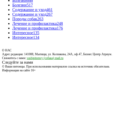
Болезни
646
Болезни
517
Содержание и уход
461
Содержание и уход
267
Породы собак
263
Лечение и профилактика
248
Лечение и профилактика
176
Интересное
135
Интересное
134
О НАС
Адрес редакции: 141008, Мытищи, ул. Колпакова, 24А, оф.47, Бизнес Центр Атриум.
Свяжитесь с нами:
vashipitomcy (собака) mail.ru
Следуйте за нами
© Ваши питомцы. При использовании материалов ссылка на источник обязательна.
Информация на сайте 16+