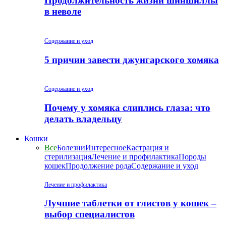
Продолжительность жизни шиншиллы
в неволе
Содержание и уход
5 причин завести джунгарского хомяка
Содержание и уход
Почему у хомяка слиплись глаза: что
делать владельцу
Кошки
Все
Болезни
Интересное
Кастрация и
стерилизация
Лечение и профилактика
Породы
кошек
Продолжение рода
Содержание и уход
Лечение и профилактика
Лучшие таблетки от глистов у кошек –
выбор специалистов