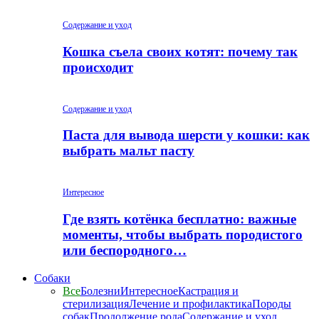
Содержание и уход
Кошка съела своих котят: почему так
происходит
Содержание и уход
Паста для вывода шерсти у кошки: как
выбрать мальт пасту
Интересное
Где взять котёнка бесплатно: важные
моменты, чтобы выбрать породистого
или беспородного…
Собаки
Все
Болезни
Интересное
Кастрация и
стерилизация
Лечение и профилактика
Породы
собак
Продолжение рода
Содержание и уход