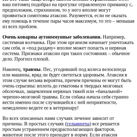
ваш питомец подобрал на прогулке отравленную приманку с,
предположим, стрихнином, то у него вполне могут
проявиться симптомы атаксии. Разумеется, если не оказать
ему помощь в течение пары часов максимум, то это – меньшая
из всех проблем.
Очень коварны аутоиммунные заболевания.
Например,
системная волчанка. При этом организм начинает уничтожать
сам себя, и «под раздачу» вполне может попасть и нервная
система. Признаки атаксии при таких состояниях – обычное
дело. Прогноз плохой.
Наконец,
травмы
. Пес, угодивший под колеса велосипеда
или машины, вряд ли будет светиться здоровьем. Атаксия в
этом случае весьма вероятна, причем причины ее могут быть
очень серьезны: вплоть до гематомы в твердых мозговых
оболочках, защемления нервных тяжей или «банальной»
черепно-мозговой травмы. Если собака начала себя странно
вести именно после случившейся с ней неприятности,
немедленно ведите ее к ветеринару!
Во всех описанных нами случаях лечение зависит от
причины. В простых случаях (
гельминты
) все решается
простым устранением предрасполагающих факторов,
животное после этого приходит в норму. Если атаксия