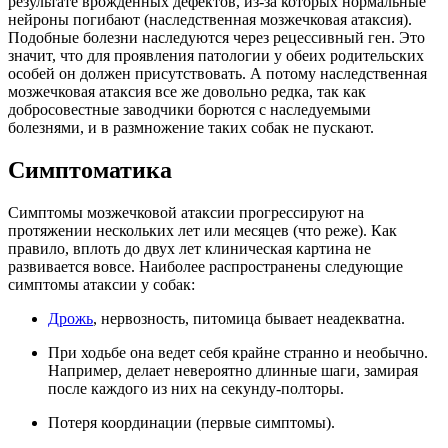
результате врожденных дефектов, из-за которых нормальные
нейроны погибают (наследственная мозжечковая атаксия).
Подобные болезни наследуются через рецессивный ген. Это
значит, что для проявления патологии у обеих родительских
особей он должен присутствовать. А потому наследственная
мозжечковая атаксия все же довольно редка, так как
добросовестные заводчики борются с наследуемыми
болезнями, и в размножение таких собак не пускают.
Симптоматика
Симптомы мозжечковой атаксии прогрессируют на
протяжении нескольких лет или месяцев (что реже). Как
правило, вплоть до двух лет клиническая картина не
развивается вовсе. Наиболее распространены следующие
симптомы атаксии у собак:
Дрожь
, нервозность, питомица бывает неадекватна.
При ходьбе она ведет себя крайне странно и необычно.
Например, делает невероятно длинные шаги, замирая
после каждого из них на секунду-полторы.
Потеря координации (первые симптомы).