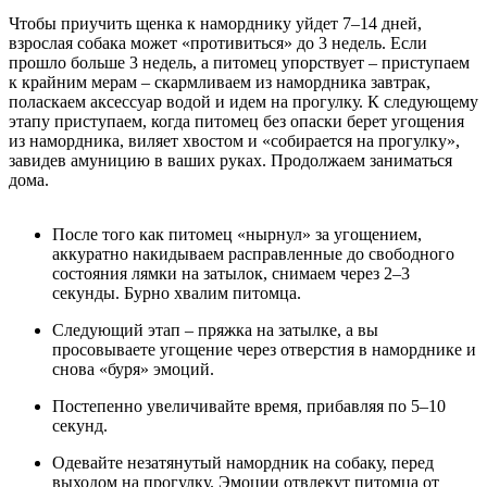
Чтобы приучить щенка к наморднику уйдет 7–14 дней,
взрослая собака может «противиться» до 3 недель. Если
прошло больше 3 недель, а питомец упорствует – приступаем
к крайним мерам – скармливаем из намордника завтрак,
поласкаем аксессуар водой и идем на прогулку. К следующему
этапу приступаем, когда питомец без опаски берет угощения
из намордника, виляет хвостом и «собирается на прогулку»,
завидев амуницию в ваших руках. Продолжаем заниматься
дома.
После того как питомец «нырнул» за угощением,
аккуратно накидываем расправленные до свободного
состояния лямки на затылок, снимаем через 2–3
секунды. Бурно хвалим питомца.
Следующий этап – пряжка на затылке, а вы
просовываете угощение через отверстия в наморднике и
снова «буря» эмоций.
Постепенно увеличивайте время, прибавляя по 5–10
секунд.
Одевайте незатянутый намордник на собаку, перед
выходом на прогулку. Эмоции отвлекут питомца от