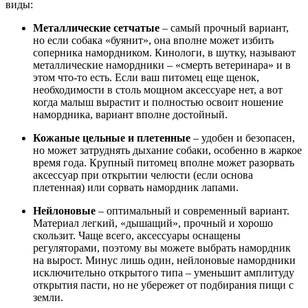
виды:
Металлические сетчатые
– самый прочный вариант,
но если собака «буянит», она вполне может избить
соперника намордником. Кинологи, в шутку, называют
металлические намордники – «смерть ветеринара» и в
этом что-то есть. Если ваш питомец еще щенок,
необходимости в столь мощном аксессуаре нет, а вот
когда малыш вырастит и полностью освоит ношение
намордника, вариант вполне достойный.
Кожаные цельные и плетенные
– удобен и безопасен,
но может затруднять дыхание собаки, особенно в жаркое
время года. Крупный питомец вполне может разорвать
аксессуар при открытии челюсти (если основа
плетенная) или сорвать намордник лапами.
Нейлоновые
– оптимальный и современный вариант.
Материал легкий, «дышащий», прочный и хорошо
скользит. Чаще всего, аксессуары оснащены
регуляторами, поэтому вы можете выбрать намордник
на вырост. Минус лишь один, нейлоновые намордники
исключительно открытого типа – уменьшит амплитуду
открытия пасти, но не убережет от подбирания пищи с
земли.