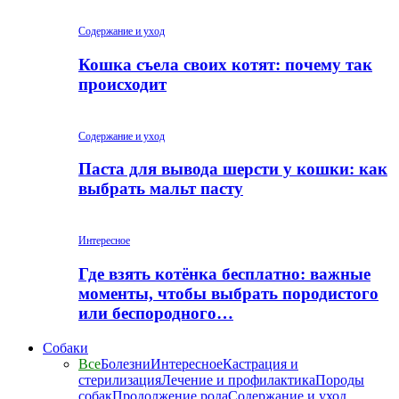
Содержание и уход
Кошка съела своих котят: почему так
происходит
Содержание и уход
Паста для вывода шерсти у кошки: как
выбрать мальт пасту
Интересное
Где взять котёнка бесплатно: важные
моменты, чтобы выбрать породистого
или беспородного…
Собаки
Все
Болезни
Интересное
Кастрация и
стерилизация
Лечение и профилактика
Породы
собак
Продолжение рода
Содержание и уход