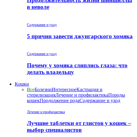
Продолжительность жизни шиншиллы
в неволе
Содержание и уход
5 причин завести джунгарского хомяка
Содержание и уход
Почему у хомяка слиплись глаза: что
делать владельцу
Кошки
Все
Болезни
Интересное
Кастрация и
стерилизация
Лечение и профилактика
Породы
кошек
Продолжение рода
Содержание и уход
Лечение и профилактика
Лучшие таблетки от глистов у кошек –
выбор специалистов