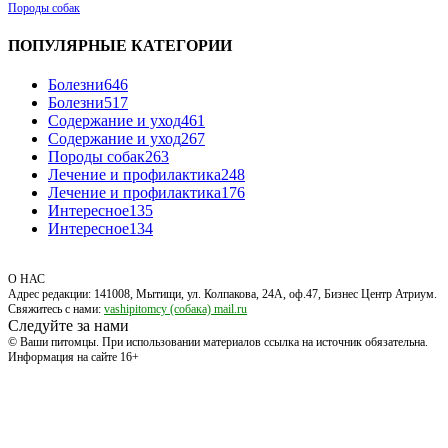
Породы собак
ПОПУЛЯРНЫЕ КАТЕГОРИИ
Болезни
646
Болезни
517
Содержание и уход
461
Содержание и уход
267
Породы собак
263
Лечение и профилактика
248
Лечение и профилактика
176
Интересное
135
Интересное
134
О НАС
Адрес редакции: 141008, Мытищи, ул. Колпакова, 24А, оф.47, Бизнес Центр Атриум.
Свяжитесь с нами:
vashipitomcy (собака) mail.ru
Следуйте за нами
© Ваши питомцы. При использовании материалов ссылка на источник обязательна.
Информация на сайте 16+