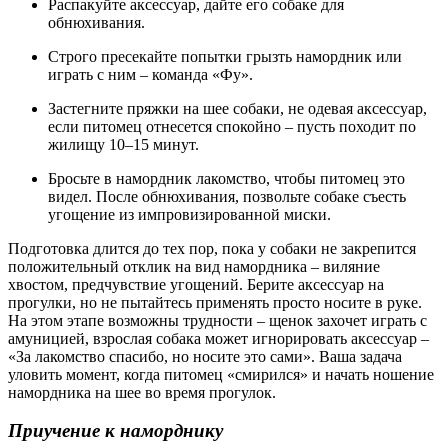
Распакуйте аксессуар, дайте его собаке для
обнюхивания.
Строго пресекайте попытки грызть намордник или
играть с ним – команда «Фу».
Застегните пряжки на шее собаки, не одевая аксессуар,
если питомец отнесется спокойно – пусть походит по
жилищу 10–15 минут.
Бросьте в намордник лакомство, чтобы питомец это
видел. После обнюхивания, позвольте собаке съесть
угощение из импровизированной миски.
Подготовка длится до тех пор, пока у собаки не закрепится
положительный отклик на вид намордника – виляние
хвостом, предчувствие угощений. Берите аксессуар на
прогулки, но не пытайтесь применять просто носите в руке.
На этом этапе возможны трудности – щенок захочет играть с
амуницией, взрослая собака может игнорировать аксессуар –
«За лакомство спасибо, но носите это сами». Ваша задача
уловить момент, когда питомец «смирился» и начать ношение
намордника на шее во время прогулок.
Приучение к наморднику