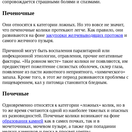
сопровождается страшными болями и спазмами.
Печеночные
Они относятся к категории ложных. Но это вовсе не значит,
что печеночные колики протекают легче. Как правило, они
развиваются на фоне
закупорки желчевыводящих протоков
и
самого желчного пузыря.
Причиной могут быть воспаления паразитарной или
инфекционной этиологии, отравления, прочие негативные
факторы. «На ровном месте» такие колики не появляются, им
предшествует пожелтение слизистых оболочек, склер глаза,
появление из пасти животного неприятного, «химического»
запаха. Кроме того, в этот же период развиваются проблемы с
пищеварением, кал у питомца становится бледным.
Почечные
Одновременно относятся к категории «ложных» колик, но в
то же время считаются одной из наиболее тяжелых и опасных
их разновидностей. Почечные колики возникают на фоне
образования камней
как в самих почках, так и в
мочеточниках, мочевом пузыре, а также при попадании
мелких камешков и песка в просвет уретры.