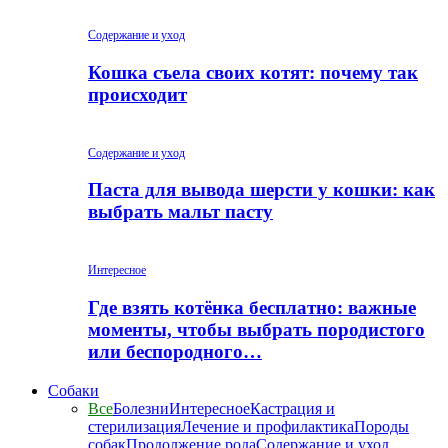
Содержание и уход
Кошка съела своих котят: почему так
происходит
Содержание и уход
Паста для вывода шерсти у кошки: как
выбрать мальт пасту
Интересное
Где взять котёнка бесплатно: важные
моменты, чтобы выбрать породистого
или беспородного…
Собаки
Все
Болезни
Интересное
Кастрация и
стерилизация
Лечение и профилактика
Породы
собак
Продолжение рода
Содержание и уход