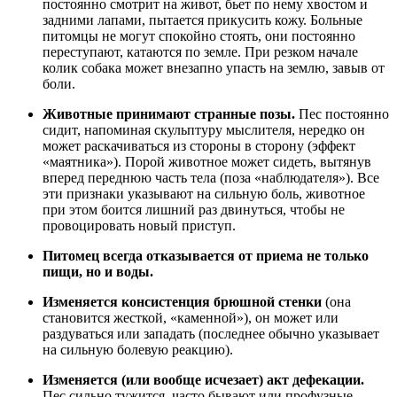
постоянно смотрит на живот, бьет по нему хвостом и
задними лапами, пытается прикусить кожу. Больные
питомцы не могут спокойно стоять, они постоянно
переступают, катаются по земле. При резком начале
колик собака может внезапно упасть на землю, завыв от
боли.
Животные принимают странные позы.
Пес постоянно
сидит, напоминая скульптуру мыслителя, нередко он
может раскачиваться из стороны в сторону (эффект
«маятника»). Порой животное может сидеть, вытянув
вперед переднюю часть тела (поза «наблюдателя»). Все
эти признаки указывают на сильную боль, животное
при этом боится лишний раз двинуться, чтобы не
провоцировать новый приступ.
Питомец всегда отказывается от приема не только
пищи, но и воды.
Изменяется консистенция брюшной стенки
(она
становится жесткой, «каменной»), он может или
раздуваться или западать (последнее обычно указывает
на сильную болевую реакцию).
Изменяется (или вообще исчезает) акт дефекации.
Пес сильно тужится, часто бывают или профузные