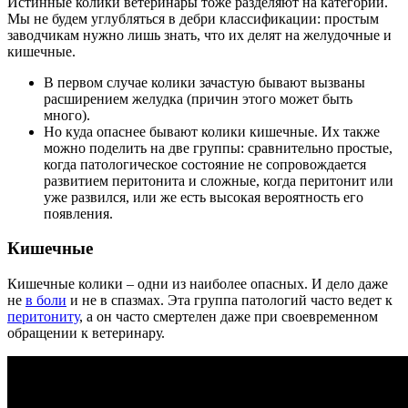
Истинные колики ветеринары тоже разделяют на категории.
Мы не будем углубляться в дебри классификации: простым
заводчикам нужно лишь знать, что их делят на желудочные и
кишечные.
В первом случае колики зачастую бывают вызваны
расширением желудка (причин этого может быть
много).
Но куда опаснее бывают колики кишечные. Их также
можно поделить на две группы: сравнительно простые,
когда патологическое состояние не сопровождается
развитием перитонита и сложные, когда перитонит или
уже развился, или же есть высокая вероятность его
появления.
Кишечные
Кишечные колики – одни из наиболее опасных. И дело даже
не
в боли
и не в спазмах. Эта группа патологий часто ведет к
перитониту
, а он часто смертелен даже при своевременном
обращении к ветеринару.