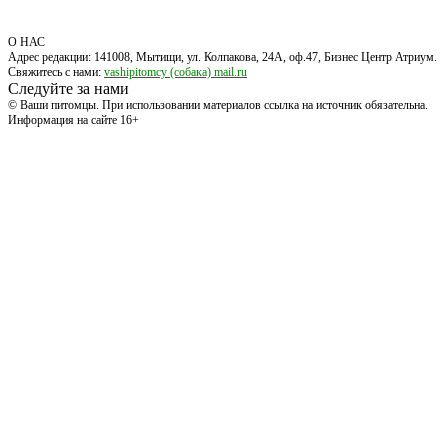
О НАС
Адрес редакции: 141008, Мытищи, ул. Колпакова, 24А, оф.47, Бизнес Центр Атриум.
Свяжитесь с нами:
vashipitomcy (собака) mail.ru
Следуйте за нами
© Ваши питомцы. При использовании материалов ссылка на источник обязательна.
Информация на сайте 16+