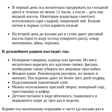
В первый день пса желательно продержать на голодной
диете в течение не менее 12 часов, а после – дать ему
жидкий кисель. Некоторые владельцы советуют
использовать едва сладкий, некрепкий чай. Больше
ничем в первые сутки кормить нельзя!
На второй день до восьми раз в сутки дают: рисовый
кисель (просто воду из-под отварного риса), отвар
шиповника, айвы, черники.
В дальнейшем рацион выглядит так:
Нежирная говядина, курица или кролик. Из мяса
желательно вырезать все крупные связки, фасции,
необходимо также убирать все жировые прослойки.
Жидкие каши. Рекомендуем рисовую, но можно и
манную. Последнюю дают не более трех дней подряд.
Подсушенный пшеничный хлеб.
Можно использовать пресный творог, нежирный сыр,
простоквашу и кефир.
Детское питание в виде яблочного, тыквенного и
морковного пюре до трех раз в неделю.
Кормят пса маленькими порциями и часто (до восьми раз в