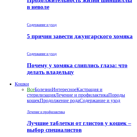
Продолжительность жизни шиншиллы
в неволе
Содержание и уход
5 причин завести джунгарского хомяка
Содержание и уход
Почему у хомяка слиплись глаза: что
делать владельцу
Кошки
Все
Болезни
Интересное
Кастрация и
стерилизация
Лечение и профилактика
Породы
кошек
Продолжение рода
Содержание и уход
Лечение и профилактика
Лучшие таблетки от глистов у кошек –
выбор специалистов