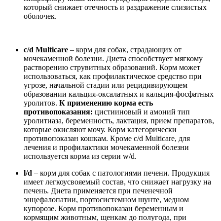
который снижает отечность и раздражение слизистых
оболочек.
c/d Multicare
– корм для собак, страдающих от
мочекаменной болезни. Диета способствует мягкому
растворению струвитных образований. Корм может
использоваться, как профилактическое средство при
угрозе, начальной стадии или рецидивирующем
образовании кальция-оксалатных и кальция-фосфатных
уролитов.
К применению корма есть
противопоказания:
цистииновый и амоний тип
уролитиаза, беременность, лактация, прием препаратов,
которые окисляют мочу. Корм категорически
противопоказан кошкам. Кроме c/d Multicare, для
лечения и профилактики мочекаменной болезни
используется корма из серии w/d.
l/d
– корм для собак с патологиями печени. Продукция
имеет легкоусвояемый состав, что снижает нагрузку на
печень. Диета применяется при печенечной
энцефалопатии, портосистемном шунте, медном
купорозе. Корм противопоказан беременным и
кормящим животным, щенкам до полугода, при