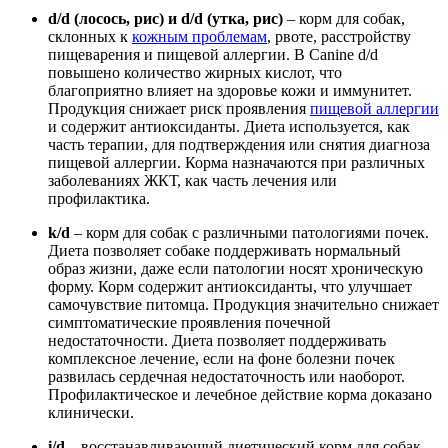
d/d (лосось, рис) и d/d (утка, рис)
– корм для собак,
склонных к
кожным проблемам
, рвоте, расстройству
пищеварения и пищевой аллергии. В Canine d/d
повышено количество жирных кислот, что
благоприятно влияет на здоровье кожи и иммунитет.
Продукция снижает риск проявления
пищевой аллергии
и содержит антиоксиданты. Диета используется, как
часть терапии, для подтверждения или снятия диагноза
пищевой аллергии. Корма назначаются при различных
заболеваниях ЖКТ, как часть лечения или
профилактика.
k/d
– корм для собак с различными патологиями почек.
Диета позволяет собаке поддерживать нормальный
образ жизни, даже если патологии носят хроническую
форму. Корм содержит антиоксиданты, что улучшает
самочувствие питомца. Продукция значительно снижает
симптоматические проявления почечной
недостаточности. Диета позволяет поддерживать
комплексное лечение, если на фоне болезни почек
развилась сердечная недостаточность или наоборот.
Профилактическое и лечебное действие корма доказано
клинически.
i/d
– восстанавливающий диетический корм для собак.