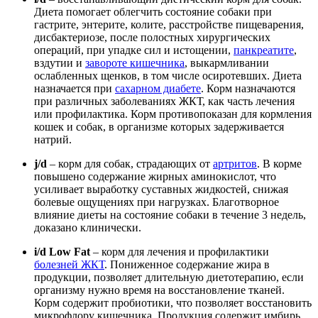
Диета помогает облегчить состояние собаки при
гастрите, энтерите, колите, расстройстве пищеварения,
дисбактериозе, после полостных хирургических
операций, при упадке сил и истощении,
панкреатите
,
вздутии и
завороте кишечника
, выкармливании
ослабленных щенков, в том числе осиротевших. Диета
назначается при
сахарном диабете
. Корм назначаются
при различных заболеваниях ЖКТ, как часть лечения
или профилактика. Корм противопоказан для кормления
кошек и собак, в организме которых задерживается
натрий.
j/d
– корм для собак, страдающих от
артритов
. В корме
повышено содержание жирных аминокислот, что
усиливает выработку суставных жидкостей, снижая
болевые ощущениях при нагрузках. Благотворное
влияние диеты на состояние собаки в течение 3 недель,
доказано клинически.
i/d Low Fat
– корм для лечения и профилактики
болезней ЖКТ
. Пониженное содержание жира в
продукции, позволяет длительную диетотерапию, если
организму нужно время на восстановление тканей.
Корм содержит пробиотики, что позволяет восстановить
микрофлору кишечника. Продукция содержит имбирь,