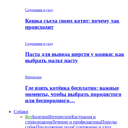
Содержание и уход
Кошка съела своих котят: почему так
происходит
Содержание и уход
Паста для вывода шерсти у кошки: как
выбрать мальт пасту
Интересное
Где взять котёнка бесплатно: важные
моменты, чтобы выбрать породистого
или беспородного…
Собаки
Все
Болезни
Интересное
Кастрация и
стерилизация
Лечение и профилактика
Породы
собак
Продолжение рода
Содержание и уход