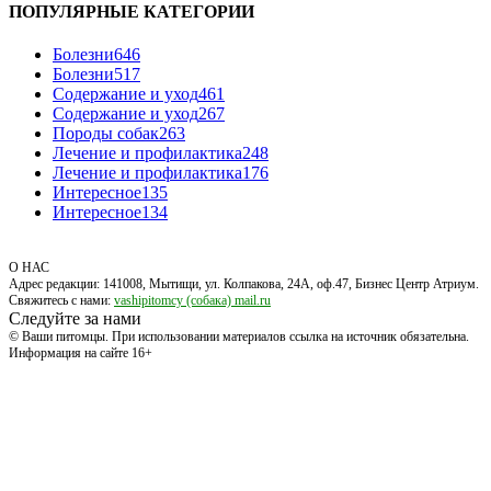
ПОПУЛЯРНЫЕ КАТЕГОРИИ
Болезни
646
Болезни
517
Содержание и уход
461
Содержание и уход
267
Породы собак
263
Лечение и профилактика
248
Лечение и профилактика
176
Интересное
135
Интересное
134
О НАС
Адрес редакции: 141008, Мытищи, ул. Колпакова, 24А, оф.47, Бизнес Центр Атриум.
Свяжитесь с нами:
vashipitomcy (собака) mail.ru
Следуйте за нами
© Ваши питомцы. При использовании материалов ссылка на источник обязательна.
Информация на сайте 16+