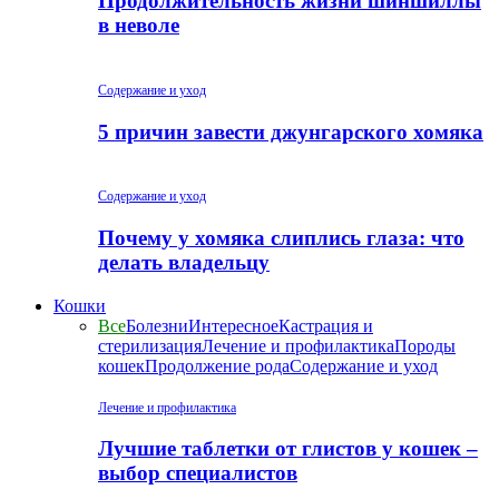
Продолжительность жизни шиншиллы
в неволе
Содержание и уход
5 причин завести джунгарского хомяка
Содержание и уход
Почему у хомяка слиплись глаза: что
делать владельцу
Кошки
Все
Болезни
Интересное
Кастрация и
стерилизация
Лечение и профилактика
Породы
кошек
Продолжение рода
Содержание и уход
Лечение и профилактика
Лучшие таблетки от глистов у кошек –
выбор специалистов