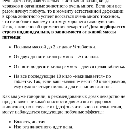
Речь идет о случаях тяжелых глистных инвазий, когда
червяков в организме животного очень много. Если они все
разом начнут гибнуть, то к моменту естественной дефекации
в кровь животного успеет всосаться очень много токсинов,
что не добавит вашему питомцу хорошего самочувствия.
Итак, каков способ применения лекарства?
Доза подбирается
строго индивидуально, в зависимости от живой массы
питомца:
Песикам массой до 2 кг дают ¼ таблетки.
От двух до пяти килограммов – ½ пилюли.
От пяти до десяти килограммов – дается целая таблетка.
На все последующие 10 кило «накидывается» по
таблетке. Так, если ваш «малыш» весит 40 килограммов,
ему нужно четыре пилюли для изгнания глистов.
Как мы уже говорили, в рекомендованных дозах лекарство не
представляет никакой опасности для жизни и здоровья
животного, но в случае их (доз) значительного превышения,
могут наблюдаться следующие побочные эффекты:
Вялость, апатия.
Изо рта животного идет пена.