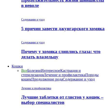
Продолжительность жизни шиншиллы
в неволе
Содержание и уход
5 причин завести джунгарского хомяка
Содержание и уход
Почему у хомяка слиплись глаза: что
делать владельцу
Кошки
Все
Болезни
Интересное
Кастрация и
стерилизация
Лечение и профилактика
Породы
кошек
Продолжение рода
Содержание и уход
Лечение и профилактика
Лучшие таблетки от глистов у кошек –
выбор специалистов