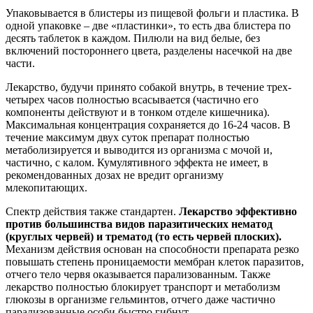
Упаковывается в блистеры из пищевой фольги и пластика. В
одной упаковке – две «пластинки», то есть два блистера по
десять таблеток в каждом. Пилюли на вид белые, без
включений постороннего цвета, разделены насечкой на две
части.
Лекарство, будучи принято собакой внутрь, в течение трех-
четырех часов полностью всасывается (частично его
компоненты действуют и в тонком отделе кишечника).
Максимальная концентрация сохраняется до 16-24 часов. В
течение максимум двух суток препарат полностью
метаболизируется и выводится из организма с мочой и,
частично, с калом. Кумулятивного эффекта не имеет, в
рекомендованных дозах не вредит организму
млекопитающих.
Спектр действия также стандартен.
Лекарство эффективно
против большинства видов паразитических нематод
(круглых червей) и трематод (то есть червей плоских).
Механизм действия основан на способности препарата резко
повышать степень проницаемости мембран клеток паразитов,
отчего тело червя оказывается парализованным. Также
лекарство полностью блокирует транспорт и метаболизм
глюкозы в организме гельминтов, отчего даже частично
парализованные особи быстро гибнут.