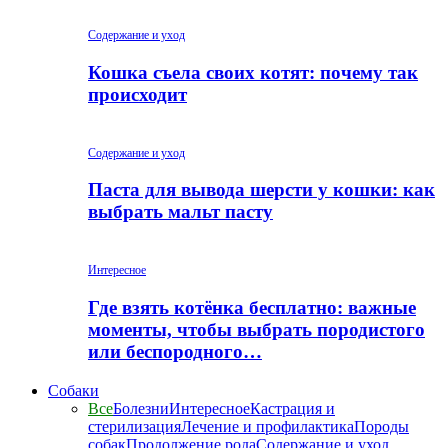
Содержание и уход
Кошка съела своих котят: почему так
происходит
Содержание и уход
Паста для вывода шерсти у кошки: как
выбрать мальт пасту
Интересное
Где взять котёнка бесплатно: важные
моменты, чтобы выбрать породистого
или беспородного…
Собаки
Все
Болезни
Интересное
Кастрация и
стерилизация
Лечение и профилактика
Породы
собак
Продолжение рода
Содержание и уход