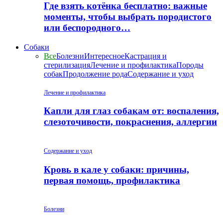
Где взять котёнка бесплатно: важные
моменты, чтобы выбрать породистого
или беспородного…
Собаки
Все
Болезни
Интересное
Кастрация и
стерилизация
Лечение и профилактика
Породы
собак
Продолжение рода
Содержание и уход
Лечение и профилактика
Капли для глаз собакам от: воспаления,
слезоточивости, покраснения, аллергии
Содержание и уход
Кровь в кале у собаки: причины,
первая помощь, профилактика
Болезни