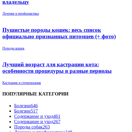
владельцу
Лечение и профилактика
Пушистые породы кошек: весь список
официально признанных питомцев (+ фото)
Породы кошек
Лучший возраст для кастрации кота:
особенности процедуры в разные периоды
Кастрация и стерилизация
ПОПУЛЯРНЫЕ КАТЕГОРИИ
Болезни
646
Болезни
517
Содержание и уход
461
Содержание и уход
267
Породы собак
263