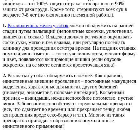
яичников – это 100% защита от рака этих органов и 90%
защита от рака груди. Кроме того, стерилизуют всех сук в
возрасте 7-8 лет (по окончанию племенной работы).
1.
Рак молочных желез у собак
можно обнаружить на ранней
стадии путем пальпации (непонятные комочки, уплотнения,
шишечки в сосках). Владелец должен регулярно ощупывать
соски суки, мягко и без нажима, или регулярно посещать
клинику для проведения осмотра врачом. На поздних стадиях
опухоли явно заметны – соски увеличиваются, меняют форму
и цвет, появляются выпирающие шишки (если опухоль
вскроется, на ее месте останется кровоточащая язва).
2.
Рак матки у собак обнаружить сложнее. Как правило,
единственные внешние проявления – постоянные мажущиеся
выделения, характерные для многих других болезней
(пиометра, эндометрит, половые инфекции). Косвенный
признак – выкидыши, нежизнеспособное потомство, пустые
вязки. Заболеванию способствуют гормональные препараты
(все, что сдвигает во времени или прекращает течку, любая
контрацепция вроде секс-барьер и т.п.). Многие из таких
препаратов приводят к образованию опухоли после
единственного применения!