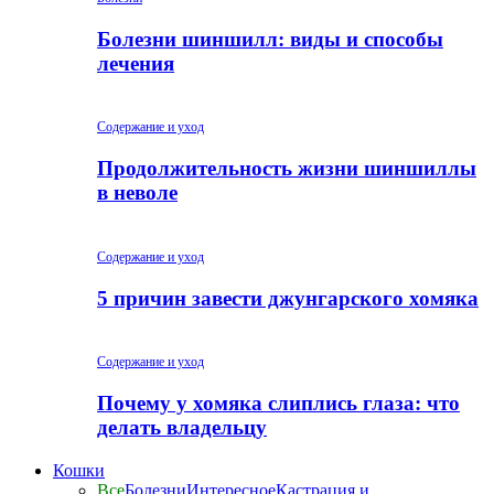
Болезни шиншилл: виды и способы
лечения
Содержание и уход
Продолжительность жизни шиншиллы
в неволе
Содержание и уход
5 причин завести джунгарского хомяка
Содержание и уход
Почему у хомяка слиплись глаза: что
делать владельцу
Кошки
Все
Болезни
Интересное
Кастрация и