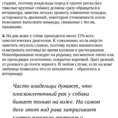
стадиях, поэтому владельцы пород в группе риска (все
тяжелые крупные собаки) должны сразу обращаться к
ветеринару, заметив легкую хромоту, изменение походки,
осторожность движений, некоторую утомляемость и/или
нежелание выполнять команды, связанные с бегом,
прыжками.
4.
На рак кожи у собак приходится около 15% всех
онкологических диагнозов. К сожалению, из-за шерсти
заметить опухоль сложно, поэтому нужно внимательно
осматривать питомца во время купания и расчесывания.
Новообразование походит на родинку, пигментное пятно или
не проходящее уплотнение, покрытое корочкой. Цвет разный,
от розового до почти черного. В любом случае, если на коже
любимца появилось что-то непонятное – обратитесь к
ветеринару.
Часто владельцы думают, что
плоскоклеточный рак у собаки
бывает только на коже. На самом
деле этот вид рака затрагивает
клетки плоского эпителия и