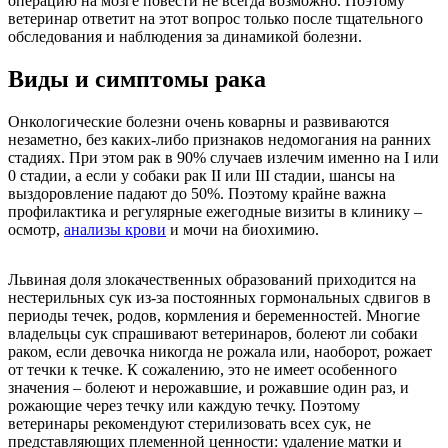
операцию на мозге повести не всегда возможно. Поэтому
ветеринар ответит на этот вопрос только после тщательного
обследования и наблюдения за динамикой болезни.
Виды и симптомы рака
Онкологические болезни очень коварны и развиваются
незаметно, без каких-либо признаков недомогания на ранних
стадиях. При этом рак в 90% случаев излечим именно на I или
0 стадии, а если у собаки рак II или III стадии, шансы на
выздоровление падают до 50%. Поэтому крайне важна
профилактика и регулярные ежегодные визиты в клинику –
осмотр,
анализы крови
и мочи на биохимию.
Львиная доля злокачественных образований приходится на
нестерильных сук из-за постоянных гормональных сдвигов в
периоды течек, родов, кормления и беременностей. Многие
владельцы сук спрашивают ветеринаров, болеют ли собаки
раком, если девочка никогда не рожала или, наоборот, рожает
от течки к течке. К сожалению, это не имеет особенного
значения – болеют и нерожавшие, и рожавшие один раз, и
рожающие через течку или каждую течку. Поэтому
ветеринары рекомендуют стерилизовать всех сук, не
представляющих племенной ценности: удаление матки и