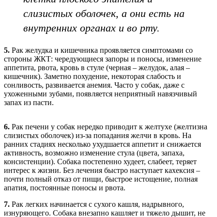
слизистых оболочек, а они есть на
внутренних органах и во рту.
5.
Рак желудка и кишечника проявляется симптомами со
стороны ЖКТ: чередующиеся запоры и поносы, изменение
аппетита, рвота, кровь в стуле (черная – желудок, алая –
кишечник). Заметно похудение, некоторая слабость и
сонливость, развивается анемия. Часто у собак, даже с
ухоженными зубами, появляется неприятный навязчивый
запах из пасти.
6.
Рак печени у собак нередко приводит к желтухе (желтизна
слизистых оболочек) из-за попадания желчи в кровь. На
ранних стадиях несколько ухудшается аппетит и снижается
активность, возможно изменение стула (цвета, запаха,
консистенции). Собака постепенно худеет, слабеет, теряет
интерес к жизни. Без лечения быстро наступает кахексия –
почти полный отказ от пищи, быстрое истощение, полная
апатия, постоянные поносы и рвота.
7.
Рак легких начинается с сухого кашля, надрывного,
изнуряющего. Собака внезапно кашляет и тяжело дышит, не