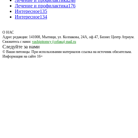
Лечение и профилактика
248
Лечение и профилактика
176
Интересное
135
Интересное
134
О НАС
Адрес редакции: 141008, Мытищи, ул. Колпакова, 24А, оф.47, Бизнес Центр Атриум.
Свяжитесь с нами:
vashipitomcy (собака) mail.ru
Следуйте за нами
© Ваши питомцы. При использовании материалов ссылка на источник обязательна.
Информация на сайте 16+