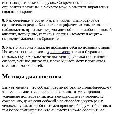
испытав физических нагрузок. Со временем кашель
становится влажным, в мокроте можно заметить вкрапления
гноя и/или крови.
8.
Рак селезенки у собак, как и у людей, диагностируют
сравнительно редко. Каких-то специфических симптомов не
наблюдается, признаки недомогания общие – слабость, плохой
аппетит, истощение, кахексия, апатия. Возможен асцит –
скопление жидкости в брюшине.
9.
Рак почки тоже никак не проявляет себя до поздних стадий.
Из заметных признаков –
кровь в моче
, колики (странная
походка, скулеж, скованные движения). Собака постепенно
слабеет, меньше двигается, плохо кушает, может появиться
отечность конечностей.
Методы диагностики
Бытует мнение, что собаки чувствуют рак по специфическому
запаху – во многих онкологических институтах прошли
успешные исследования, подтверждающие эту теорию. К
сожалению, даже если собачий нос способен учуять рак у
человека, у самого себя питомец вряд ли обнаружит болезнь и
тем более сомнительно, что он сможет как-то сообщить об