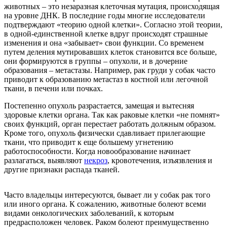
животных – это незаразная клеточная мутация, происходящая
на уровне ДНК. В последние годы многие исследователи
подтверждают «теорию одной клетки». Согласно этой теории,
в одной-единственной клетке вдруг происходят страшные
изменения и она «забывает» свои функции. Со временем
путем деления мутировавших клеток становится все больше,
они формируются в группы – опухоли, и в дочерние
образования – метастазы. Например, рак груди у собак часто
приводит к образованию метастаз в костной или легочной
ткани, в печени или почках.
Постепенно опухоль разрастается, замещая и вытесняя
здоровые клетки органа. Так как раковые клетки «не помнят»
своих функций, орган перестает работать должным образом.
Кроме того, опухоль физически сдавливает прилегающие
ткани, что приводит к еще большему угнетению
работоспособности. Когда новообразование начинает
разлагаться, выявляют
некроз
, кровотечения, изъязвления и
другие признаки распада тканей.
Часто владельцы интересуются, бывает ли у собак рак того
или иного органа. К сожалению, животные болеют всеми
видами онкологических заболеваний, к которым
предрасположен человек. Раком болеют преимущественно