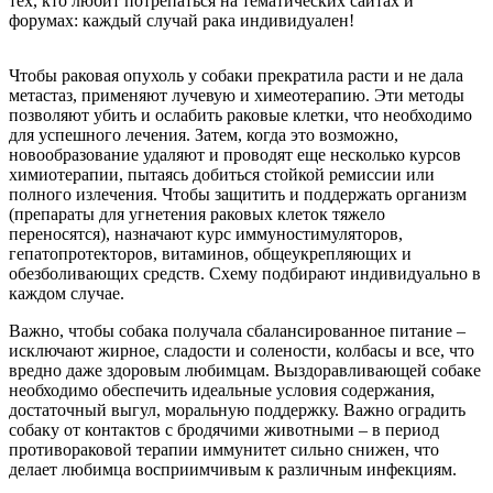
тех, кто любит потрепаться на тематических сайтах и
форумах: каждый случай рака индивидуален!
Чтобы раковая опухоль у собаки прекратила расти и не дала
метастаз, применяют лучевую и химеотерапию. Эти методы
позволяют убить и ослабить раковые клетки, что необходимо
для успешного лечения. Затем, когда это возможно,
новообразование удаляют и проводят еще несколько курсов
химиотерапии, пытаясь добиться стойкой ремиссии или
полного излечения. Чтобы защитить и поддержать организм
(препараты для угнетения раковых клеток тяжело
переносятся), назначают курс иммуностимуляторов,
гепатопротекторов, витаминов, общеукрепляющих и
обезболивающих средств. Схему подбирают индивидуально в
каждом случае.
Важно, чтобы собака получала сбалансированное питание –
исключают жирное, сладости и солености, колбасы и все, что
вредно даже здоровым любимцам. Выздоравливающей собаке
необходимо обеспечить идеальные условия содержания,
достаточный выгул, моральную поддержку. Важно оградить
собаку от контактов с бродячими животными – в период
противораковой терапии иммунитет сильно снижен, что
делает любимца восприимчивым к различным инфекциям.