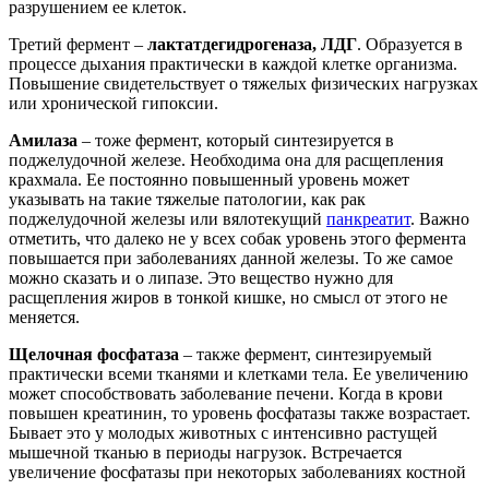
разрушением ее клеток.
Третий фермент –
лактатдегидрогеназа, ЛДГ
. Образуется в
процессе дыхания практически в каждой клетке организма.
Повышение свидетельствует о тяжелых физических нагрузках
или хронической гипоксии.
Амилаза
– тоже фермент, который синтезируется в
поджелудочной железе. Необходима она для расщепления
крахмала. Ее постоянно повышенный уровень может
указывать на такие тяжелые патологии, как рак
поджелудочной железы или вялотекущий
панкреатит
. Важно
отметить, что далеко не у всех собак уровень этого фермента
повышается при заболеваниях данной железы. То же самое
можно сказать и о липазе. Это вещество нужно для
расщепления жиров в тонкой кишке, но смысл от этого не
меняется.
Щелочная фосфатаза
– также фермент, синтезируемый
практически всеми тканями и клетками тела. Ее увеличению
может способствовать заболевание печени. Когда в крови
повышен креатинин, то уровень фосфатазы также возрастает.
Бывает это у молодых животных с интенсивно растущей
мышечной тканью в периоды нагрузок. Встречается
увеличение фосфатазы при некоторых заболеваниях костной