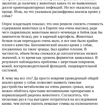
экологии до наличия у животных каких-то не выявленных
доселе кровепаразитарных инфекций. Но все оказалось куда
проще. Итак, на что указывала расшифровка анализа крови у
собак?
Опрос владельцев показал, что они решили снизить стоимость
содержания животных (а в Европе она очень высока), ради
чего скармливали животным много чечевицы и бобов (как бы
заменители белка), рис и вареный картофель. Животных
белков псам перепадало очень мало, и все они были крайне
плохого качества. Биохимический анализ крови у собак,
посаженных на такие эрзацы, был крайне плохим. В
частности, объем белка снижался до патологически низких
значений, в то время как уровень ферментов зашкаливал. В
результате наблюдались проблемы с шерстным покровом,
кожей, воспроизводительной функцией, пищеварительной
системой.
К чему мы все это? Да просто вовремя проведенный общий
анализ крови у собак позволяет выявить тяжелые
расстройства метаболизма на очень ранних сроках, когда
можно обойтись простыми витаминными препаратами и
нормализацией рациона животного. Согласитесь, что
несколько раз в год выгоднее потратиться на исследования
крови, чем потом тратить немалые суммы на полноценную