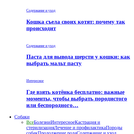
Содержание и уход
Кошка съела своих котят: почему так
происходит
Содержание и уход
Паста для вывода шерсти у кошки: как
выбрать мальт пасту
Интересное
Где взять котёнка бесплатно: важные
моменты, чтобы выбрать породистого
или беспородного…
Собаки
Все
Болезни
Интересное
Кастрация и
стерилизация
Лечение и профилактика
Породы
собак
Продолжение рода
Содержание и уход