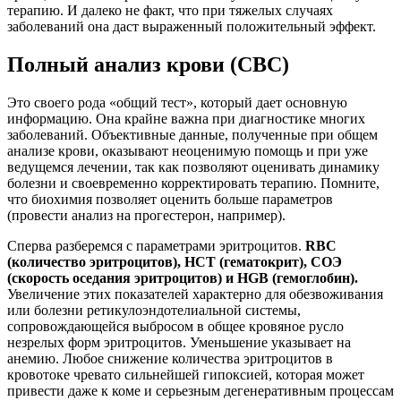
терапию. И далеко не факт, что при тяжелых случаях
заболеваний она даст выраженный положительный эффект.
Полный анализ крови (CBC)
Это своего рода «общий тест», который дает основную
информацию. Она крайне важна при диагностике многих
заболеваний. Объективные данные, полученные при общем
анализе крови, оказывают неоценимую помощь и при уже
ведущемся лечении, так как позволяют оценивать динамику
болезни и своевременно корректировать терапию. Помните,
что биохимия позволяет оценить больше параметров
(провести анализ на прогестерон, например).
Сперва разберемся с параметрами эритроцитов.
RBC
(количество эритроцитов), HCT (гематокрит), СОЭ
(скорость оседания эритроцитов) и HGB (гемоглобин).
Увеличение этих показателей характерно для обезвоживания
или болезни ретикулоэндотелиальной системы,
сопровождающейся выбросом в общее кровяное русло
незрелых форм эритроцитов. Уменьшение указывает на
анемию. Любое снижение количества эритроцитов в
кровотоке чревато сильнейшей гипоксией, которая может
привести даже к коме и серьезным дегенеративным процессам