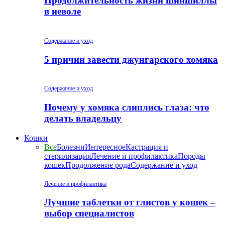
Продолжительность жизни шиншиллы
в неволе
Содержание и уход
5 причин завести джунгарского хомяка
Содержание и уход
Почему у хомяка слиплись глаза: что
делать владельцу
Кошки
Все
Болезни
Интересное
Кастрация и
стерилизация
Лечение и профилактика
Породы
кошек
Продолжение рода
Содержание и уход
Лечение и профилактика
Лучшие таблетки от глистов у кошек –
выбор специалистов