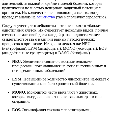
длительной, затяжной и крайне тяжелой болезни, которая
практически полностью исчерпала защитный потенциал
организма. Их количество не выявляют, разве что, когда
проводят анализ на
бешенство
(там используют серологию).
Следует учесть, что лейкоциты – это не какая-то «банда»
однотипных клеток. Их существует несколько видов, причем
изменение массовой доли каждой разновидности может
свидетельствовать о наличии разных патологических
процессов в организме. Итак, они делятся на: NEU
(нейтрофилы), LYM (лимфоциты), MONO (моноциты), EOS
(ацидофильные гранулоциты) и BASO (базофилы).
NEU.
Увеличение связано с воспалительными
процессами, появившимися на фоне инфекционных и
неинфекционных заболеваний.
LYM.
Повышенное количество лимфоцитов намекает о
существовании какой-то хронической болезни.
MONO.
Моноцитоз часто выявляют у животных,
которые выздоравливают после тяжелых травм или
операций.
EOS.
Эозинофилия связана с паразитарными,