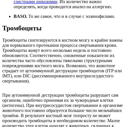
глистными инвазиями
. Их количество важно
определять, когда проводится анализ на аллергию.
BASO.
То же самое, что и в случае с эозинофилами.
Тромбоциты
Тромбоциты синтезируются в костном мозгу и крайне важны
для нормального протекания процесса свертывания крови.
Тромбоциты живут всего несколько недель и постоянно
обновляются. Соответственно, сниженные показатели их
количества часто обусловлены тяжелыми структурными
повреждениями костного мозга. Возможно, что животное
страдает от аутоиммунной деструкции тромбоцитов (ITP или
IMT), или DIC (диссеминированного внутрисосудистого
свертывания).
При аутоиммунной деструкции тромбоциты разрушает сам
организм, ошибочно принимая их за чужеродные клетки
(антигены). При внутрисосудистом свертывании в организме
животного постоянно образуется большое число мельчайших
тромбов. В результате костный мозг попросту не может
производить тромбоциты в необходимом количестве. Малое
количество этих клеток находят у животных, склонных к