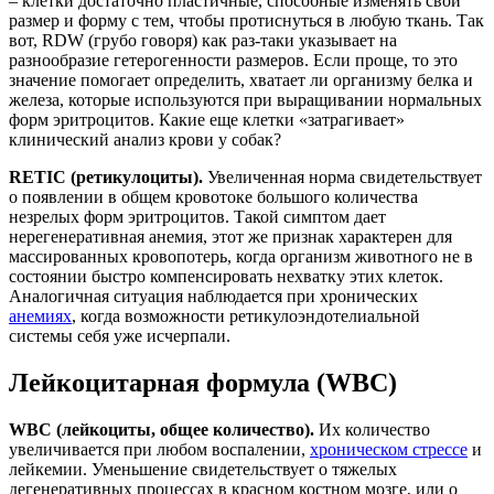
– клетки достаточно пластичные, способные изменять свой
размер и форму с тем, чтобы протиснуться в любую ткань. Так
вот, RDW (грубо говоря) как раз-таки указывает на
разнообразие гетерогенности размеров. Если проще, то это
значение помогает определить, хватает ли организму белка и
железа, которые используются при выращивании нормальных
форм эритроцитов. Какие еще клетки «затрагивает»
клинический анализ крови у собак?
RETIC (ретикулоциты).
Увеличенная норма свидетельствует
о появлении в общем кровотоке большого количества
незрелых форм эритроцитов. Такой симптом дает
нерегенеративная анемия, этот же признак характерен для
массированных кровопотерь, когда организм животного не в
состоянии быстро компенсировать нехватку этих клеток.
Аналогичная ситуация наблюдается при хронических
анемиях
, когда возможности ретикулоэндотелиальной
системы себя уже исчерпали.
Лейкоцитарная формула (WBC)
WBC (лейкоциты, общее количество).
Их количество
увеличивается при любом воспалении,
хроническом стрессе
и
лейкемии. Уменьшение свидетельствует о тяжелых
дегенеративных процессах в красном костном мозге, или о