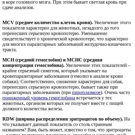
в коре головного мозга. При этом бывает светлая кровь при
сдаче анализов.
MCV (среднее количество клеток крови).
Увеличение этого
показателя характерно для животных, незадолго до того
перенесших серьезную кровопотерю. Уменьшение
свидетельствует о хронической кровопотере, что характерно
для многих паразитарных заболеваний желудочно-кишечного
тракта.
MCH (средний гемоглобин) и MCHC (средняя
концентрация гемоглобина).
Увеличение этих показателей –
крайне серьезный симптом, который указывает на
кровепаразитарные заболевания (гемолиз в анализе крови
собаки). Соответственно, снижение характерно для собак,
перенесших серьезную кровопотерю, бывает также при
паразитарных заболеваниях (при
пироплазмозе
). Очень часто
пониженный уровень гемоглобина
встречается у тех
животных, организм которых не получает вместе с пищей
должного количества железа.
RDW (ширина распределения эритроцитов по объему).
На
что указывает данный показатель со столь странным
названием? Вам, быть может, известно о том, что эритроциты