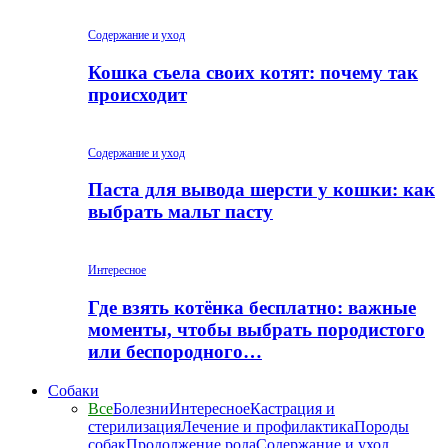
Содержание и уход
Кошка съела своих котят: почему так
происходит
Содержание и уход
Паста для вывода шерсти у кошки: как
выбрать мальт пасту
Интересное
Где взять котёнка бесплатно: важные
моменты, чтобы выбрать породистого
или беспородного…
Собаки
Все
Болезни
Интересное
Кастрация и
стерилизация
Лечение и профилактика
Породы
собак
Продолжение рода
Содержание и уход