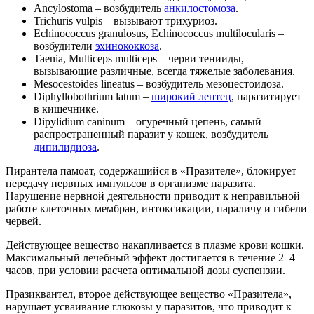
Ancylostoma – возбудитель
анкилостомоза
.
Trichuris vulpis – вызывают трихуриоз.
Echinococcus granulosus, Echinococcus multilocularis –
возбудители
эхинококкоза
.
Taenia, Multiceps multiceps – черви тенииды,
вызывающие различные, всегда тяжелые заболевания.
Mesocestoides lineatus – возбудитель мезоцестоидоза.
Diphyllobothrium latum –
широкий лентец
, паразитирует
в кишечнике.
Dipylidium caninum – огуречный цепень, самый
распространенный паразит у кошек, возбудитель
дипилидиоза
.
Пирантела памоат, содержащийся в «Празителе», блокирует
передачу нервных импульсов в организме паразита.
Нарушение нервной деятельности приводит к неправильной
работе клеточных мембран, интоксикации, параличу и гибели
червей.
Действующее вещество накапливается в плазме крови кошки.
Максимальный лечебный эффект достигается в течение 2–4
часов, при условии расчета оптимальной дозы суспензии.
Празиквантел, второе действующее вещество «Празитела»,
нарушает усваивание глюкозы у паразитов, что приводит к