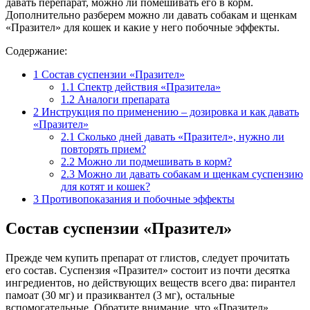
давать перепарат, можно ли помешивать его в корм.
Дополнительно разберем можно ли давать собакам и щенкам
«Празител» для кошек и какие у него побочные эффекты.
Содержание:
1
Состав суспензии «Празител»
1.1
Спектр действия «Празитела»
1.2
Аналоги препарата
2
Инструкция по применению – дозировка и как давать
«Празител»
2.1
Сколько дней давать «Празител», нужно ли
повторять прием?
2.2
Можно ли подмешивать в корм?
2.3
Можно ли давать собакам и щенкам суспензию
для котят и кошек?
3
Противопоказания и побочные эффекты
Состав суспензии «Празител»
Прежде чем купить препарат от глистов, следует прочитать
его состав. Суспензия «Празител» состоит из почти десятка
ингредиентов, но действующих веществ всего два: пирантел
памоат (30 мг) и празиквантел (3 мг), остальные
вспомогательные. Обратите внимание, что «Празител»