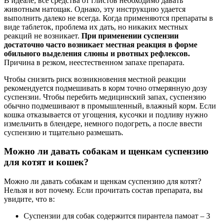
В идеале, все средства от глистов необходимо давать
животным натощак. Однако, эту инструкцию удается
выполнить далеко не всегда. Когда применяются препараты в
виде таблеток, проблема их дать, но никаких местных
реакций не возникает.
При применении суспензии
достаточно часто возникает местная реакция в форме
обильного выделения слюны и рвотных рефлексов.
Причина в резком, неестественном запахе препарата.
Чтобы снизить риск возникновения местной реакции
рекомендуется подмешивать в корм точно отмерянную дозу
суспензии. Чтобы перебить медицинский запах, суспензию
обычно подмешивают в промышленный, влажный корм. Если
кошка отказывается от угощения, кусочки и подливу нужно
измельчить в блендере, немного подогреть, а после ввести
суспензию и тщательно размешать.
Можно ли давать собакам и щенкам суспензию
для котят и кошек?
Можно ли давать собакам и щенкам суспензию для котят?
Нельзя и вот почему. Если прочитать состав препарата, вы
увидите, что в:
Суспензии для собак содержится пирантела памоат – 3