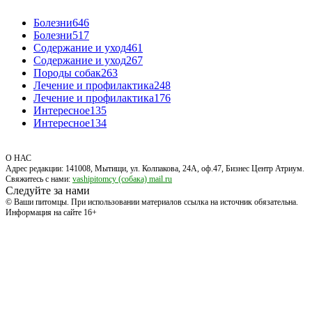
Болезни
646
Болезни
517
Содержание и уход
461
Содержание и уход
267
Породы собак
263
Лечение и профилактика
248
Лечение и профилактика
176
Интересное
135
Интересное
134
О НАС
Адрес редакции: 141008, Мытищи, ул. Колпакова, 24А, оф.47, Бизнес Центр Атриум.
Свяжитесь с нами:
vashipitomcy (собака) mail.ru
Следуйте за нами
© Ваши питомцы. При использовании материалов ссылка на источник обязательна.
Информация на сайте 16+