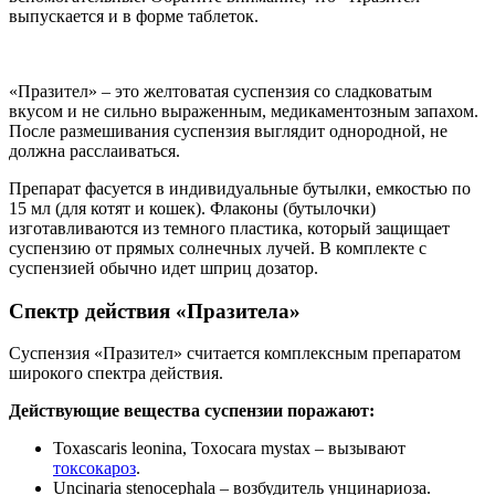
выпускается и в форме таблеток.
«Празител» – это желтоватая суспензия со сладковатым
вкусом и не сильно выраженным, медикаментозным запахом.
После размешивания суспензия выглядит однородной, не
должна расслаиваться.
Препарат фасуется в индивидуальные бутылки, емкостью по
15 мл (для котят и кошек). Флаконы (бутылочки)
изготавливаются из темного пластика, который защищает
суспензию от прямых солнечных лучей. В комплекте с
суспензией обычно идет шприц дозатор.
Спектр действия «Празитела»
Суспензия «Празител» считается комплексным препаратом
широкого спектра действия.
Действующие вещества суспензии поражают:
Toxascaris leonina, Toxocara mystax – вызывают
токсокароз
.
Uncinaria stenocephala – возбудитель унцинариоза.