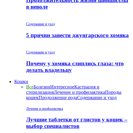
Продолжительность жизни шиншиллы
в неволе
Содержание и уход
5 причин завести джунгарского хомяка
Содержание и уход
Почему у хомяка слиплись глаза: что
делать владельцу
Кошки
Все
Болезни
Интересное
Кастрация и
стерилизация
Лечение и профилактика
Породы
кошек
Продолжение рода
Содержание и уход
Лечение и профилактика
Лучшие таблетки от глистов у кошек –
выбор специалистов