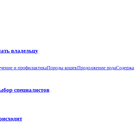
лать владельцу
чение и профилактика
Породы кошек
Продолжение рода
Содержа
выбор специалистов
оисходит