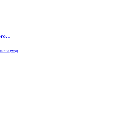
ного…
ие и уход