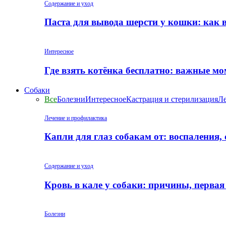
Содержание и уход
Паста для вывода шерсти у кошки: как 
Интересное
Где взять котёнка бесплатно: важные м
Собаки
Все
Болезни
Интересное
Кастрация и стерилизация
Ле
Лечение и профилактика
Капли для глаз собакам от: воспаления,
Содержание и уход
Кровь в кале у собаки: причины, перва
Болезни