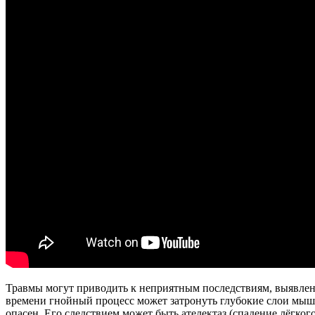
Травмы могут приводить к неприятным последствиям, выявлен
времени гнойный процесс может затронуть глубокие слои мышц
опасен. Его следствием может быть ателектаз (спадение лёгкого