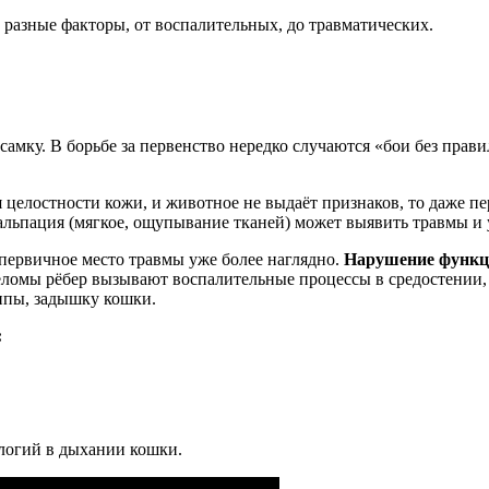
 разные факторы, от воспалительных, до травматических.
амку. В борьбе за первенство нередко случаются «бои без прави
я целостности кожи, и животное не выдаёт признаков, то даже п
альпация (мягкое, ощупывание тканей) может выявить травмы и у
первичное место травмы уже более наглядно.
Нарушение функци
ломы рёбер вызывают воспалительные процессы в средостении, а
ипы, задышку кошки.
:
логий в дыхании кошки.