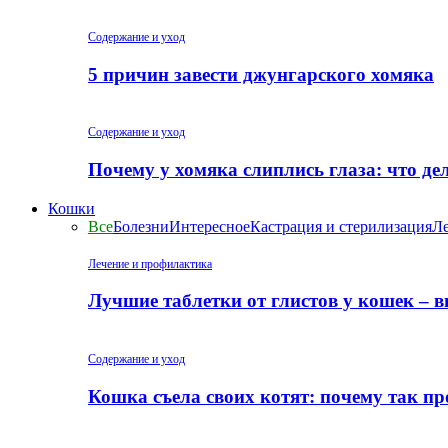
Содержание и уход
5 причин завести джунгарского хомяка
Содержание и уход
Почему у хомяка слиплись глаза: что де
Кошки
Все
Болезни
Интересное
Кастрация и стерилизация
Ле
Лечение и профилактика
Лучшие таблетки от глистов у кошек – 
Содержание и уход
Кошка съела своих котят: почему так пр