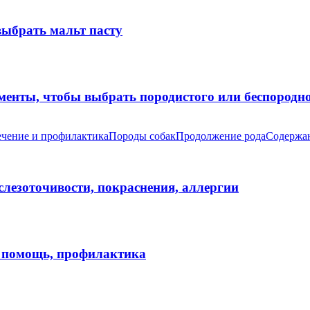
выбрать мальт пасту
оменты, чтобы выбрать породистого или беспород
чение и профилактика
Породы собак
Продолжение рода
Содержан
 слезоточивости, покраснения, аллергии
я помощь, профилактика