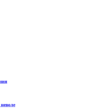
ния
 неволе